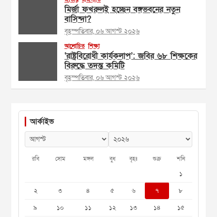
মির্জা ফখরুলই হচ্ছেন বঙ্গভবনের নতুন
বাসিন্দা?
বৃহস্পতিবার, ০৬ আগস্ট ২০২৬
আলোচিত
শিক্ষা
‘রাষ্ট্রবিরোধী কার্যকলাপ’: জবির ৬৮ শিক্ষকের
বিরুদ্ধে তদন্ত কমিটি
বৃহস্পতিবার, ০৬ আগস্ট ২০২৬
আর্কাইভ
রবি
সোম
মঙ্গল
বুধ
বৃহঃ
শুক্র
শনি
১
২
৩
৪
৫
৬
৭
৮
৯
১০
১১
১২
১৩
১৪
১৫