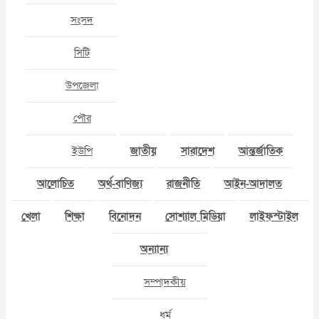
সংসদ
সিটি
উপজেলা
পৌর
ইউপি
জাতীয়
সারাদেশ
আন্তর্জাতিক
আলোচিত
অর্থ-বাণিজ্য
রাজনীতি
আইন-আদালত
খেলা
শিক্ষা
বিনোদন
সোশ্যাল মিডিয়া
লাইফস্টাইল
অন্যান্য
সম্পাদকীয়
ধর্ম