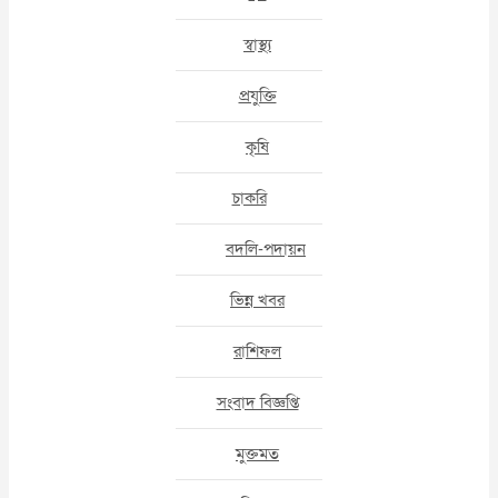
স্বাস্থ্য
প্রযুক্তি
কৃষি
চাকরি
বদলি-পদায়ন
ভিন্ন খবর
রাশিফল
সংবাদ বিজ্ঞপ্তি
মুক্তমত