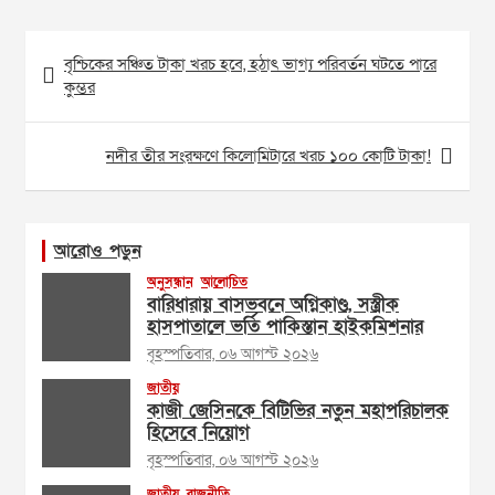
Post
বৃশ্চিকের সঞ্চিত টাকা খরচ হবে, হঠাৎ ভাগ্য পরিবর্তন ঘটতে পারে
navigation
কুম্ভর
নদীর তীর সংরক্ষণে কিলোমিটারে খরচ ১০০ কোটি টাকা!
আরোও পড়ুন
অনুসন্ধান
আলোচিত
বারিধারায় বাসভবনে অগ্নিকাণ্ড, সস্ত্রীক
হাসপাতালে ভর্তি পাকিস্তান হাইকমিশনার
বৃহস্পতিবার, ০৬ আগস্ট ২০২৬
জাতীয়
কাজী জেসিনকে বিটিভির নতুন মহাপরিচালক
হিসেবে নিয়োগ
বৃহস্পতিবার, ০৬ আগস্ট ২০২৬
জাতীয়
রাজনীতি