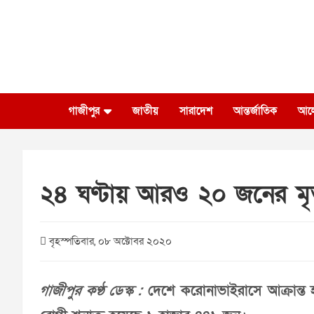
Skip
to
content
গাজীপুর
জাতীয়
সারাদেশ
আন্তর্জাতিক
আল
২৪ ঘণ্টায় আরও ২০ জনের মৃত্
বৃহস্পতিবার, ০৮ অক্টোবর ২০২০
গাজীপুর কণ্ঠ ডেস্ক :
দেশে করোনাভাইরাসে আক্রান্ত