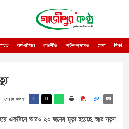
গাজীপুর কণ্ঠ
গণমানুষের কণ্ঠ
োচিত
অর্থ-বাণিজ্য
রাজনীতি
আইন-আদালত
খেলা
শিক্ষা
যু
শেয়ার করুন:
 হয়ে একদিনে আরও ২০ জনের মৃত্যু হয়েছে, আর নতুন