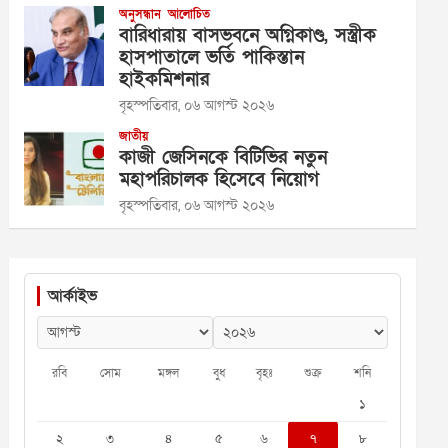
অনুসন্ধান
আলোচিত
বারিধারায় বাসভবনে অগ্নিকাণ্ড, সস্ত্রীক
হাসপাতালে ভর্তি পাকিস্তান
হাইকমিশনার
বৃহস্পতিবার, ০৬ আগস্ট ২০২৬
জাতীয়
কাজী জেসিনকে বিটিভির নতুন
মহাপরিচালক হিসেবে নিয়োগ
বৃহস্পতিবার, ০৬ আগস্ট ২০২৬
আর্কাইভ
রবি
সোম
মঙ্গল
বুধ
বৃহঃ
শুক্র
শনি
১
২
৩
৪
৫
৬
৭
৮