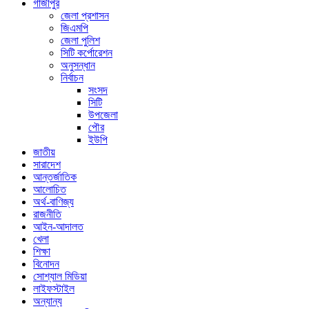
গাজীপুর
জেলা প্রশাসন
জিএমপি
জেলা পুলিশ
সিটি কর্পোরেশন
অনুসন্ধান
নির্বাচন
সংসদ
সিটি
উপজেলা
পৌর
ইউপি
জাতীয়
সারাদেশ
আন্তর্জাতিক
আলোচিত
অর্থ-বাণিজ্য
রাজনীতি
আইন-আদালত
খেলা
শিক্ষা
বিনোদন
সোশ্যাল মিডিয়া
লাইফস্টাইল
অন্যান্য