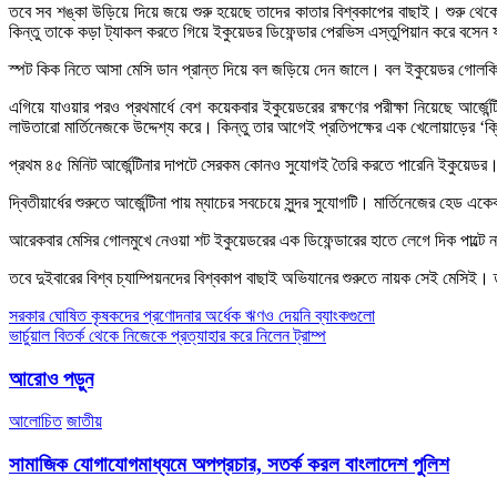
তবে সব শঙ্কা উড়িয়ে দিয়ে জয়ে শুরু হয়েছে তাদের কাতার বিশ্বকাপের বাছাই। শুরু থেকে 
কিন্তু তাকে কড়া ট্যাকল করতে গিয়ে ইকুয়েডর ডিফেন্ডার পেরভিস এস্তুপিয়ান করে বসেন ফাউ
স্পট কিক নিতে আসা মেসি ডান প্রান্ত দিয়ে বল জড়িয়ে দেন জালে। বল ইকুয়েডর গোলকি
এগিয়ে যাওয়ার পরও প্রথমার্ধে বেশ কয়েকবার ইকুয়েডরের রক্ষণের পরীক্ষা নিয়েছে আর্
লাউতারো মার্তিনেজকে উদ্দেশ্য করে। কিন্তু তার আগেই প্রতিপক্ষের এক খেলোয়াড়ের ‘ক্ল
প্রথম ৪৫ মিনিট আর্জেন্টিনার দাপটে সেরকম কোনও সুযোগই তৈরি করতে পারেনি ইকুয়েডর।
দ্বিতীয়ার্ধের শুরুতে আর্জেন্টিনা পায় ম্যাচের সবচেয়ে সুন্দর সুযোগটি। মার্তিনেজের 
আরেকবার মেসির গোলমুখে নেওয়া শট ইকুয়েডরের এক ডিফেন্ডারের হাতে লেগে দিক পাল্টে না
তবে দুইবারের বিশ্ব চ্যাম্পিয়নদের বিশ্বকাপ বাছাই অভিযানের শুরুতে নায়ক সেই মেসিই। 
Post
সরকার ঘোষিত কৃষকদের প্রণোদনার অর্ধেক ঋণও দেয়নি ব্যাংকগুলো
ভার্চুয়াল বিতর্ক থেকে নিজেকে প্রত্যাহার করে নিলেন ট্রাম্প
navigation
আরোও পড়ুন
আলোচিত
জাতীয়
সামাজিক যোগাযোগমাধ্যমে অপপ্রচার, সতর্ক করল বাংলাদেশ পুলিশ