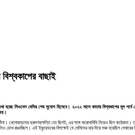
র বিশ্বকাপের বাছাই
 দেখা হচ্ছে লিওনেল মেসির শেষ সুযোগ হিসেবে। ২০২২ সালে কাতার বিশ্বকাপের মূল পর্
র জয়।
েন্টিনা। খেলোয়াড়দের ভ্রমণক্লান্তি তো ছিলই, এর সঙ্গে করোনাবিধি নিয়েও ছিল কঠোরতা। 
ৃতিও চোখ রাঙাচ্ছিল। এই ইকুয়েডরের বিপক্ষেই যে মেসিদের হার দিয়ে শুরু হয়েছিল সেবারের 