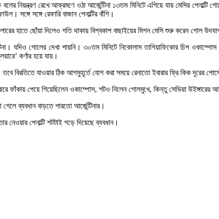
বলের নিয়ন্ত্রণ রেখে আক্রমণে ওঠা আর্জেন্টিনা ১৩তম মিনিটে এগিয়ে যায় মেসির পেনাল্টি 
ল। সঙ্গে সঙ্গে রেফারি বাজান পেনাল্টির বাঁশি।
পারের হাতে ছোঁয়া দিলেও গতি থাকায় বিশ্বকাপ বাছাইয়ের মিশন মেসি শুরু করেন গোল উদয
জেন্টিনা। যদিও গোলের দেখা পায়নি। ৩০তম মিনিটে নিকোলাস তাগিয়াফিকোর চিপ ওকাম্পোস ন
িয়ারে’ কর্ণার হয়ে যায়।
 তবে বিরতিতে যাওয়ার ঠিক আগমুহূর্তে যোগ করা সময়ে রেনাতো ইবারার ফ্রি কিক দূরের পো
হেড একেবারে ফাঁকায় পেয়ে গিয়েছিলেন ওকাম্পোস, শটও নিলেন গোলমুখে, কিন্তু সেভিয়া উইঙ্গ
 গেলে ব্যবধান বাড়তে পারতো আর্জেন্টিনার।
তার নেওয়ার পেনাল্টি শটটাই গড়ে দিয়েছে ব্যবধান।