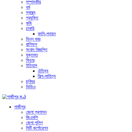
সম্পাদকীয়
ধর্ম
স্বাস্থ্য
প্রযুক্তি
কৃষি
চাকরি
বদলি-পদায়ন
ভিন্ন খবর
রাশিফল
সংবাদ বিজ্ঞপ্তি
মুক্তমত
ফিচার
ইতিহাস
ঐতিহ্য
শিল্প-সাহিত্য
ছবিঘর
ভিডিও
গাজীপুর
জেলা প্রশাসন
জিএমপি
জেলা পুলিশ
সিটি কর্পোরেশন