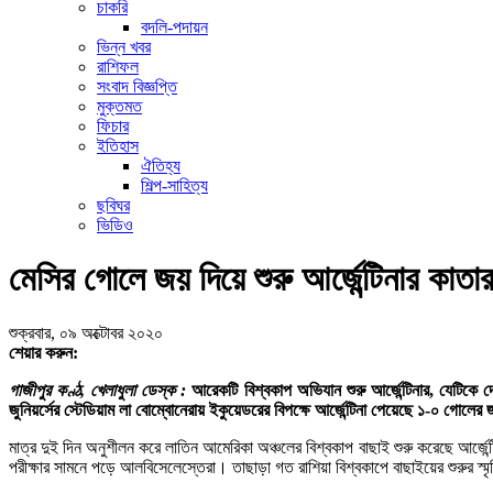
চাকরি
বদলি-পদায়ন
ভিন্ন খবর
রাশিফল
সংবাদ বিজ্ঞপ্তি
মুক্তমত
ফিচার
ইতিহাস
ঐতিহ্য
শিল্প-সাহিত্য
ছবিঘর
ভিডিও
মেসির গোলে জয় দিয়ে শুরু আর্জেন্টিনার কাতা
শুক্রবার, ০৯ অক্টোবর ২০২০
শেয়ার করুন:
গাজীপুর কণ্ঠ, খেলাধুলা ডেস্ক :
আরেকটি বিশ্বকাপ অভিযান শুরু আর্জেন্টিনার, যেটিকে
জুনিয়র্সের স্টেডিয়াম লা বোম্বোনেরায় ইকুয়েডরের বিপক্ষে আর্জেন্টিনা পেয়েছে ১-০ গোলে
মাত্র দুই দিন অনুশীলন করে লাতিন আমেরিকা অঞ্চলের বিশ্বকাপ বাছাই শুরু করেছে আর্জ
পরীক্ষার সামনে পড়ে আলবিসেলেস্তেরা। তাছাড়া গত রাশিয়া বিশ্বকাপে বাছাইয়ের শুরুর স্ম