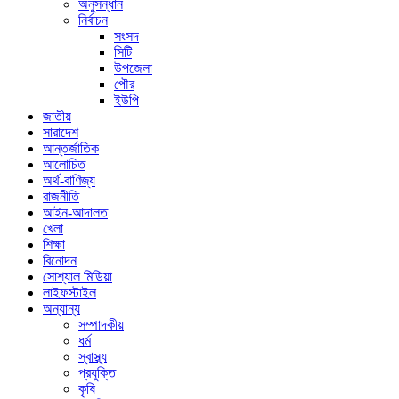
অনুসন্ধান
নির্বাচন
সংসদ
সিটি
উপজেলা
পৌর
ইউপি
জাতীয়
সারাদেশ
আন্তর্জাতিক
আলোচিত
অর্থ-বাণিজ্য
রাজনীতি
আইন-আদালত
খেলা
শিক্ষা
বিনোদন
সোশ্যাল মিডিয়া
লাইফস্টাইল
অন্যান্য
সম্পাদকীয়
ধর্ম
স্বাস্থ্য
প্রযুক্তি
কৃষি