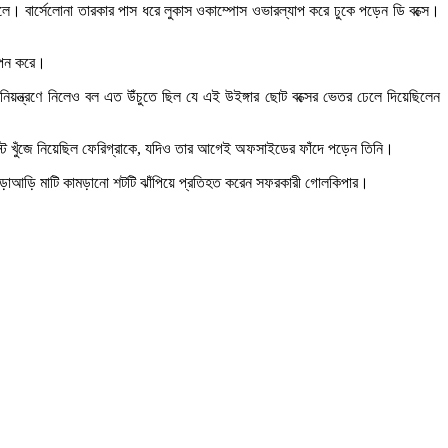
গোলে। বার্সেলোনা তারকার পাস ধরে লুকাস ওকাম্পোস ওভারল্যাপ করে ঢুকে পড়েন ডি বক্সে।
াপন করে।
িয়ন্ত্রণে নিলেও বল এত উঁচুতে ছিল যে এই উইঙ্গার ছোট বক্সের ভেতর ঢেলে দিয়েছিলেন
স্টে খুঁজে নিয়েছিল ফেরিগ্রাকে, যদিও তার আগেই অফসাইডের ফাঁদে পড়েন তিনি।
ারের আড়াআড়ি মাটি কামড়ানো শটটি ঝাঁপিয়ে প্রতিহত করেন সফরকারী গোলকিপার।