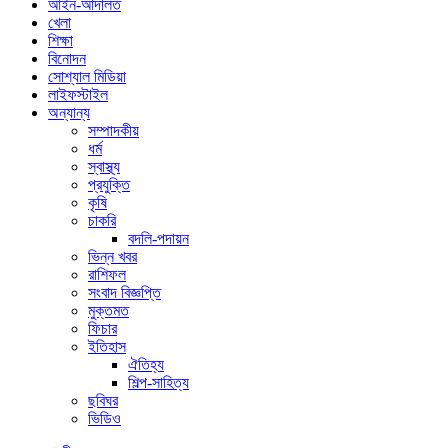
আইন-আদালত
খেলা
শিক্ষা
বিনোদন
সোশ্যাল মিডিয়া
লাইফস্টাইল
অন্যান্য
সম্পাদকীয়
ধর্ম
স্বাস্থ্য
প্রযুক্তি
কৃষি
চাকরি
বদলি-পদায়ন
ভিন্ন খবর
রাশিফল
সংবাদ বিজ্ঞপ্তি
মুক্তমত
ফিচার
ইতিহাস
ঐতিহ্য
শিল্প-সাহিত্য
ছবিঘর
ভিডিও