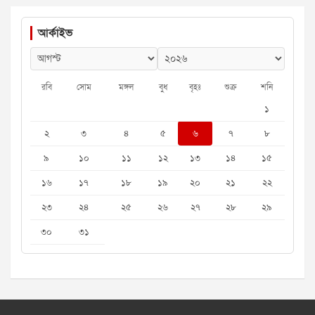
আর্কাইভ
রবি
সোম
মঙ্গল
বুধ
বৃহঃ
শুক্র
শনি
১
২
৩
৪
৫
৬
৭
৮
৯
১০
১১
১২
১৩
১৪
১৫
১৬
১৭
১৮
১৯
২০
২১
২২
২৩
২৪
২৫
২৬
২৭
২৮
২৯
৩০
৩১