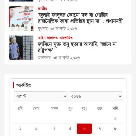
জাতীয়
‘জুলাই জাদুঘর কোনো দল বা গোষ্ঠীর
রাজনৈতিক ভাষ্য প্রতিষ্ঠার স্থান না’ : প্রধানমন্ত্রী
বুধবার, ০৫ আগস্ট ২০২৬
আইন-আদালত
আলোচিত
জামিনে মুক্ত তনু হত্যার আসামি, ‘জানে না
রাষ্ট্রপক্ষ’
মঙ্গলবার, ০৪ আগস্ট ২০২৬
আর্কাইভ
রবি
সোম
মঙ্গল
বুধ
বৃহঃ
শুক্র
শনি
১
২
৩
৪
৫
৬
৭
৮