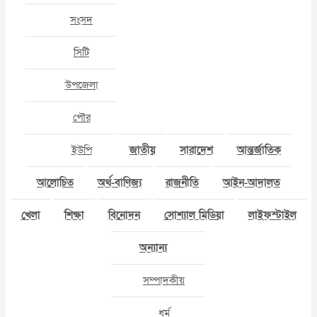
সংসদ
সিটি
উপজেলা
পৌর
ইউপি
জাতীয়
সারাদেশ
আন্তর্জাতিক
আলোচিত
অর্থ-বাণিজ্য
রাজনীতি
আইন-আদালত
খেলা
শিক্ষা
বিনোদন
সোশ্যাল মিডিয়া
লাইফস্টাইল
অন্যান্য
সম্পাদকীয়
ধর্ম