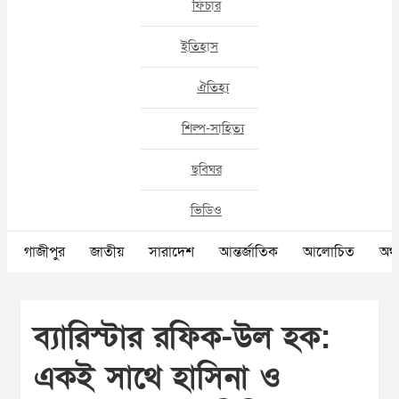
ফিচার
ইতিহাস
ঐতিহ্য
শিল্প-সাহিত্য
ছবিঘর
ভিডিও
গাজীপুর
জাতীয়
সারাদেশ
আন্তর্জাতিক
আলোচিত
অর্থ
ব্যারিস্টার রফিক-উল হক:
একই সাথে হাসিনা ও