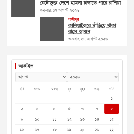
নেটোভুক্ত দেশে হামলা চালাতে পারে রাশিয়া
শুক্রবার, ০৭ আগস্ট ২০২৬
গাজীপুর
কালিয়াকৈরে দাঁড়িয়ে থাকা
বাসে আগুন
শুক্রবার, ০৭ আগস্ট ২০২৬
আর্কাইভ
রবি
সোম
মঙ্গল
বুধ
বৃহঃ
শুক্র
শনি
১
২
৩
৪
৫
৬
৭
৮
৯
১০
১১
১২
১৩
১৪
১৫
১৬
১৭
১৮
১৯
২০
২১
২২