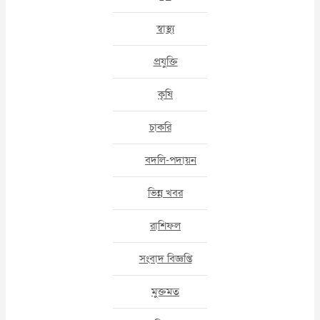
স্বাস্থ্য
প্রযুক্তি
কৃষি
চাকরি
বদলি-পদায়ন
ভিন্ন খবর
রাশিফল
সংবাদ বিজ্ঞপ্তি
মুক্তমত