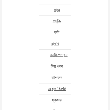
স্বাস্থ্য
প্রযুক্তি
কৃষি
চাকরি
বদলি-পদায়ন
ভিন্ন খবর
রাশিফল
সংবাদ বিজ্ঞপ্তি
মুক্তমত