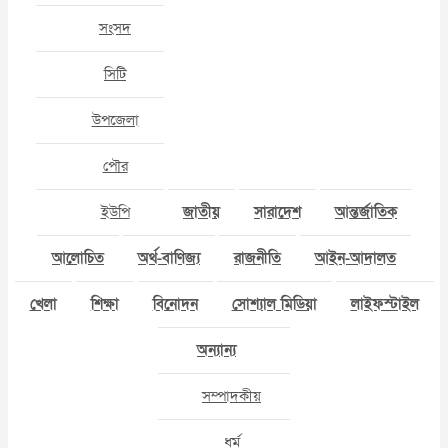
সংসদ
সিটি
উপজেলা
পৌর
ইউপি
জাতীয়
সারাদেশ
আন্তর্জাতিক
আলোচিত
অর্থ-বাণিজ্য
রাজনীতি
আইন-আদালত
খেলা
শিক্ষা
বিনোদন
সোশ্যাল মিডিয়া
লাইফস্টাইল
অন্যান্য
সম্পাদকীয়
ধর্ম