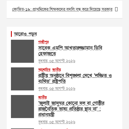
কোভিড-১৯: প্রাথমিকের শিক্ষকদের বদলি বন্ধ করে দিয়েছে সরকার
আরোও পড়ুন
গাজীপুর
সাবেক এমপি আখতারুজ্জামান ডিবি
হেফাজতে
বুধবার, ০৫ আগস্ট ২০২৬
আলোচিত
জাতীয়
রাষ্ট্রীয় অনুষ্ঠানে বিশৃঙ্খলা দেখে ‘লজ্জিত ও
ব্যথিত’ রাষ্ট্রপতি
বুধবার, ০৫ আগস্ট ২০২৬
জাতীয়
‘জুলাই জাদুঘর কোনো দল বা গোষ্ঠীর
রাজনৈতিক ভাষ্য প্রতিষ্ঠার স্থান না’ :
প্রধানমন্ত্রী
বুধবার, ০৫ আগস্ট ২০২৬