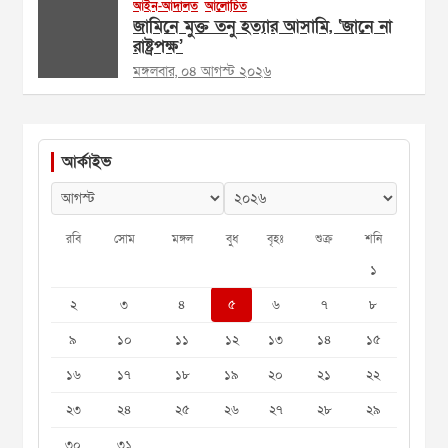
আইন-আদালত
আলোচিত
জামিনে মুক্ত তনু হত্যার আসামি, ‘জানে না
রাষ্ট্রপক্ষ’
মঙ্গলবার, ০৪ আগস্ট ২০২৬
আর্কাইভ
রবি
সোম
মঙ্গল
বুধ
বৃহঃ
শুক্র
শনি
১
২
৩
৪
৫
৬
৭
৮
৯
১০
১১
১২
১৩
১৪
১৫
১৬
১৭
১৮
১৯
২০
২১
২২
২৩
২৪
২৫
২৬
২৭
২৮
২৯
৩০
৩১