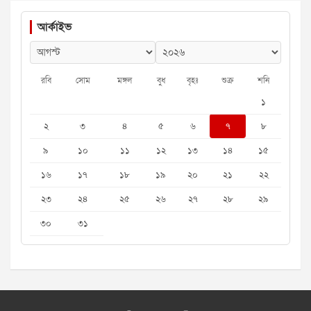
আর্কাইভ
রবি
সোম
মঙ্গল
বুধ
বৃহঃ
শুক্র
শনি
১
২
৩
৪
৫
৬
৭
৮
৯
১০
১১
১২
১৩
১৪
১৫
১৬
১৭
১৮
১৯
২০
২১
২২
২৩
২৪
২৫
২৬
২৭
২৮
২৯
৩০
৩১