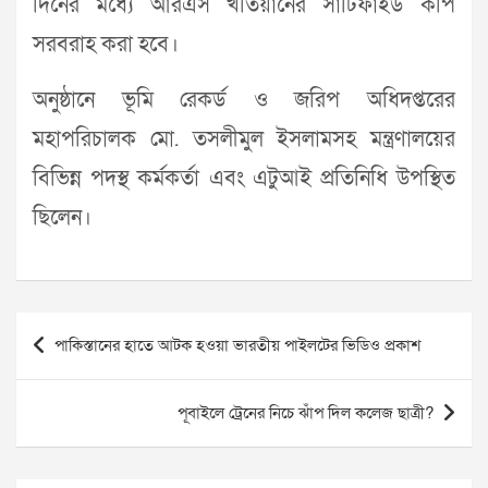
দিনের মধ্যে আরএস খতিয়ানের সার্টিফাইড কপি
সরবরাহ করা হবে।
অনুষ্ঠানে ভূমি রেকর্ড ও জরিপ অধিদপ্তরের
মহাপরিচালক মো. তসলীমুল ইসলামসহ মন্ত্রণালয়ের
বিভিন্ন পদস্থ কর্মকর্তা এবং এটুআই প্রতিনিধি উপস্থিত
ছিলেন।
Post
পাকিস্তানের হাতে আটক হওয়া ভারতীয় পাইলটের ভিডিও প্রকাশ
navigation
পূবাইলে ট্রেনের নিচে ঝাঁপ দিল কলেজ ছাত্রী?