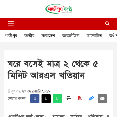
Skip
to
content
গাজীপুর কণ্ঠ
গণমানুষের কণ্ঠ
গাজীপুর
জাতীয়
সারাদেশ
আন্তর্জাতিক
আলোচিত
অর্থ-
ঘরে বসেই মাত্র ২ থেকে ৫
মিনিট আরএস খতিয়ান
বুধবার, ২৭ ফেব্রুয়ারি ২০১৯
শেয়ার করুন: