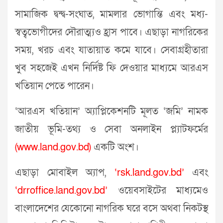
সামাজিক দ্বন্দ্ব-সংঘাত, মামলার ভোগান্তি এবং মধ্য-
স্বত্বভোগীদের দৌরাত্ম্যও হ্রাস পাবে। এছাড়া নাগরিকের
সময়, খরচ এবং যাতায়াত কমে যাবে। সেবাগ্রহীতারা
খুব সহজেই এখন নির্দিষ্ট ফি দেওয়ার মাধ্যমে আরএস
খতিয়ান পেতে পারেন।
‘আরএস খতিয়ান’ অ্যাপ্লিকেশনটি মূলত ‘জমি’ নামক
জাতীয় ভূমি-তথ্য ও সেবা অনলাইন প্ল্যাটফর্মের
(
www.land.gov.bd
)
একটি অংশ।
এছাড়া মোবাইল অ্যাপ,
‘
rsk.land.gov.bd
’
এবং
‘
drroffice.land.gov.bd
’
ওয়েবসাইটের মাধ্যমেও
বাংলাদেশের যেকোনো নাগরিক ঘরে বসে অথবা নিকটস্থ