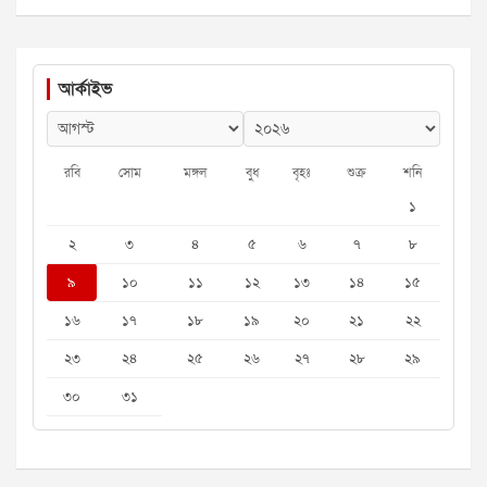
আর্কাইভ
রবি
সোম
মঙ্গল
বুধ
বৃহঃ
শুক্র
শনি
১
২
৩
৪
৫
৬
৭
৮
৯
১০
১১
১২
১৩
১৪
১৫
১৬
১৭
১৮
১৯
২০
২১
২২
২৩
২৪
২৫
২৬
২৭
২৮
২৯
৩০
৩১