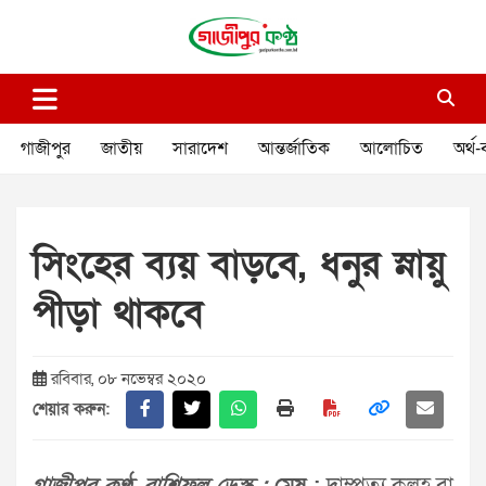
Skip
to
content
গাজীপুর কণ্ঠ
গণমানুষের কণ্ঠ
গাজীপুর
জাতীয়
সারাদেশ
আন্তর্জাতিক
আলোচিত
অর্থ-
সিংহের ব্যয় বাড়বে, ধনুর স্নায়ু
পীড়া থাকবে
রবিবার, ০৮ নভেম্বর ২০২০
শেয়ার করুন: