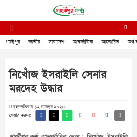
Skip
to
content
গাজীপুর কণ্ঠ
গণমানুষের কণ্ঠ
গাজীপুর
জাতীয়
সারাদেশ
আন্তর্জাতিক
আলোচিত
অর্থ-
নিখোঁজ ইসরাইলি সেনার
মরদেহ উদ্ধার
বৃহস্পতিবার, ১২ নভেম্বর ২০২০
শেয়ার করুন: