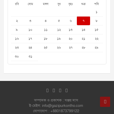
রবি
সোম
মঙ্গল
বুধ
বৃহঃ
শুক্র
শনি
১
২
৩
৪
৫
৬
৭
৮
৯
১০
১১
১২
১৩
১৪
১৫
১৬
১৭
১৮
১৯
২০
২১
২২
২৩
২৪
২৫
২৬
২৭
২৮
২৯
৩০
৩১
সম্পাদক ও প্রকাশক : সঞ্জয় দাস
ই-মেইল: info@gazipurkontho.com
যোগাযোগ : +8801873799122