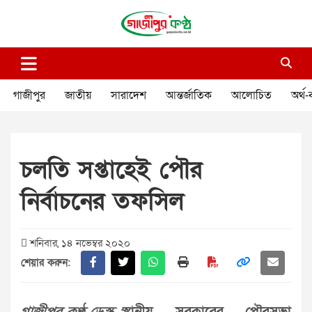
Skip
to
content
গাজীপুর কণ্ঠ
গণমানুষের কণ্ঠ
গাজীপুর
জাতীয়
সারাদেশ
আন্তর্জাতিক
আলোচিত
অর্থ-
চলতি সপ্তাহেই পৌর
নির্বাচনের তফসিল
শনিবার, ১৪ নভেম্বর ২০২০
শেয়ার করুন: