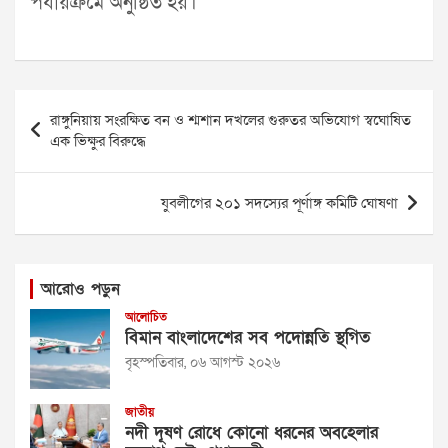
পর্যায়ক্রমে অনুষ্ঠিত হয়।
Post
রাঙ্গুনিয়ায় সংরক্ষিত বন ও শ্মশান দখলের গুরুতর অভিযোগ স্বঘোষিত
navigation
এক ভিক্ষুর বিরুদ্ধে
যুবলীগের ২০১ সদস্যের পূর্ণাঙ্গ কমিটি ঘোষণা
আরোও পড়ুন
আলোচিত
বিমান বাংলাদেশের সব পদোন্নতি স্থগিত
বৃহস্পতিবার, ০৬ আগস্ট ২০২৬
জাতীয়
নদী দূষণ রোধে কোনো ধরনের অবহেলার