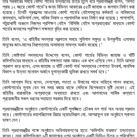
তাঁর সরকারের সময়ে কোস্ট গার্ডের উন্নয়নের চিত্র তুলে ধরে প্রধানমন্ত্রী বলেন, ‘বিগত
প্রায় ১২ বছরে কোস্ট গার্ডে’র জন্য বিভিন্ন আকারের ৫৫টি জাহাজ ও জলযান নির্মাণ করা
হয়েছে। তিনটি প্রকল্পের আওতায় কোস্ট গার্ডের বেইসসমূহের কর্মকর্তা ও নাবিকদের
বাসস্থান, অফিসার্স মেস, নাবিক নিবাস ও প্রশাসনিক ভবন নির্মাণ করা হয়েছে। পাশাপাশি,
পটুয়াখালী অঞ্চলে নিজস্ব প্রশিক্ষণ বেইস ‘বিসিজি বেইস অগ্রযাত্রার’ মাধ্যমে কোস্ট
গার্ডের জনবলের প্রশিক্ষণ সক্ষমতা বৃদ্ধি করা হয়েছে।
তিনি বলেন, ‘এ বাহিনীর সদস্যরা স্বল্পতম সময়ে সুবিশাল সমুদ্র ও উপকূলীয় এলাকার
মানুষের জান-মালের নিরাপত্তায় অসামান্য সাফল্য অর্জন করেছে।’
তিনি কোষ্টগার্ড সদস্যদের উদ্দেশ্যে বলেন, কোস্ট গার্ডের বিভিন্ন জাহাজ ও ঘাঁটি
কমিশনিংয়ের মাধ্যমে এ বাহিনীর সক্ষমতা আজ আরও এক ধাপ এগিয়ে গেল। তিনি আস্থা
প্রকাশ করে বলেন, এসব জাহাজ ও ঘাঁটি কোস্ট গার্ড সদস্যদের পেশাগত উৎকর্ষ, মানসিক
বিকাশ ও উন্নত মনোবল অর্জনে যুগান্তকারী ভূমিকা রাখতে সমর্থ হবে।’
তিনি আশ্বাস দিয়ে বলেন, দেশপ্রেম, সততা ও ঈমানের সাথে দায়িত্ব পালন করবেন,
কোস্টগার্ডের সুনাম যেন সব সময় বজায় থাকে সেদিকে বিশেষভাবে দৃষ্টি দেবেন। এই
বাহিনীর ধারাবাহিক অগ্রযাত্রা অব্যাহত রাখতে এবং আপনাদের সার্বিক কল্যাণে
প্রয়োজনীয় সকল ধরনের সহায়তা সরকার দিয়ে যাবে।
প্রধানমন্ত্রীকে অনুষ্ঠানে কোস্টগার্ডের একটি সুসজ্জিত চৌকষ দল গার্ড অব অনার প্রদান
করে। কোস্টগার্ডের মহাপরিচালক রিয়ার অ্যাডমিরাল মো. আশরাফুল হক অনুষ্ঠানে স্বাগত
ভাষণ দেন।
তিনি প্রধানমন্ত্রীর পক্ষে অনুষ্ঠানে অধিনায়কগণের হাতে ‘কমিশনিং ফরমান’ হস্তান্তর
করেন। নব্য কমিশনিংকৃত ৯টি জাহাজের ওপর অনুষ্ঠানে একটি ভিডিও চিত্র ও পরিবেশিত