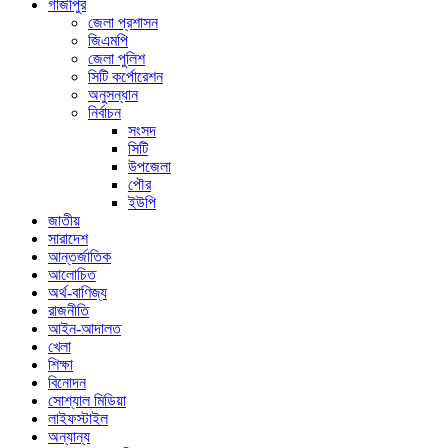
গাজীপুর
জেলা প্রশাসন
জিএমপি
জেলা পুলিশ
সিটি কর্পোরেশন
অনুসন্ধান
নির্বাচন
সংসদ
সিটি
উপজেলা
পৌর
ইউপি
জাতীয়
সারাদেশ
আন্তর্জাতিক
আলোচিত
অর্থ-বাণিজ্য
রাজনীতি
আইন-আদালত
খেলা
শিক্ষা
বিনোদন
সোশ্যাল মিডিয়া
লাইফস্টাইল
অন্যান্য