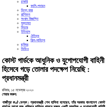
চাকরি
বদলি-পদায়ন
ভিন্ন খবর
রাশিফল
সংবাদ বিজ্ঞপ্তি
মুক্তমত
ফিচার
ইতিহাস
ঐতিহ্য
শিল্প-সাহিত্য
ছবিঘর
ভিডিও
কোস্ট গার্ডকে আধুনিক ও যুগোপযোগী বাহিনী
হিসেবে গড়ে তোলার পদক্ষেপ নিয়েছি :
প্রধানমন্ত্রী
রবিবার, ১৫ নভেম্বর ২০২০
শেয়ার করুন:
গাজীপুর কণ্ঠ ডেস্ক :
প্রধানমন্ত্রী শেখ হাসিনা বলেছেন, তাঁর সরকার বাংলাদেশ কোস্ট
গার্ডকে আরো বৃহৎ পরিসরে দায়িত্ব পালনে সক্ষম একটি আধুনিক ও যুগোপযোগী বাহিনী