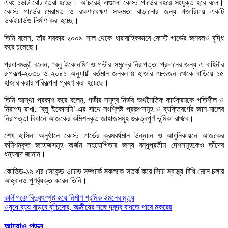
এবং ১৬টি বোট তৈরী হচ্ছে। অচিরেই এগুলো কোস্ট গার্ডের বহরে সংযুক্ত হবে বলে।
কোস্ট গার্ডের মেরামত ও রক্ষণাবেক্ষণ সক্ষমতা বাড়ানোর জন্য গজারিয়ায় একটি
ডকইয়ার্ডও নির্মাণ করা হচ্ছে।
তিনি বলেন, তাঁর সরকার ২০০৯ সাল থেকে ধারাবাহিকভাবে কোস্ট গার্ডের জনবলও বৃদ্ধি
করে চলেছে।
প্রধানমন্ত্রী বলেন, ‘ব্লু ইকোনমি’ ও গভীর সমুদ্রে নিরাপত্তা প্রদানের জন্য এ বাহিনীর
রূপকল্প-২০৩০ ও ২০৪১ অনুযায়ী বর্তমান জনবল ৪ হাজার ৭৮১জন থেকে বাড়িয়ে ১৫
হাজার করার পরিকল্পনা গ্রহণ করা হয়েছে।
তিনি আস্থা প্রকাশ করে বলেন, গভীর সমুদ্র নির্ভর অর্থনৈতিক কার্যক্রমকে গতিশীল ও
নিরাপদ রাখা, ‘ব্লু ইকোনমি’-এর সাথে সংশ্লিষ্ট প্রকল্পসমূহ ও ব্যক্তিবর্গের জান-মালের
নিরাপত্তা বিধানে আজকের কমিশনকৃত জাহাজসমূহ গুরুত্বপূর্ণ ভূমিকা রাখবে।
শেখ হাসিনা অনুষ্ঠানে কোস্ট গার্ডের ক্রমবর্ধমান উন্নয়ন ও আধুনিকায়নে আজকের
কমিশনকৃত জাহাজসমূহ অর্জন সহযোগিতার জন্য বন্ধুপ্রতীম দেশসমূহকেও তাঁদের
ধন্যবাদ জানান।
কোভিড-১৯ এর সেকেন্ড ওয়েভ সম্পর্কে সকলকে সতর্ক করে দিয়ে স্বাস্থ্য বিধি মেনে চলার
আহ্বানও পুণর্ব্যক্ত করেন তিনি।
Post
কালীগঞ্জে বিদ্যুৎস্পৃষ্ট হয়ে নির্মাণ শ্রমিক ইমনের মৃত্যু
ওষুধে ব্যয় বাড়বে বৃশ্চিকের, আত্মীয়ের সঙ্গে দ্বন্দ্ব বাধতে পারে মকরের
navigation
আরোও পড়ুন