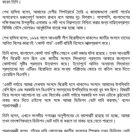
করেন তিনি।
শেখ হাসিনা বলেন, আমাদের দেশীয় শিপইয়ার্ডে তৈরি এ জাহাজগুলো কোস্ট গার্ডের
অপারেশনে গুরুত্বপূর্ণ অবদান রাখবে বলে আমার দৃঢ় বিশ্বাস। পাশাপাশি, বাংলাদেশের
দক্ষিণাঞ্চলের উপকূলীয় এলাকায় ও নদী পথে নিরাপত্তা নিশ্চিত করার জন্য দায়িত্বপ্রাপ্ত
বিসিজি বেইস ভোলারও আনুষ্ঠানিক যাত্রা শুরু হচ্ছে আজ।
শেখ হাসিনা বলেন, ১৯৯৪ সালে আওয়ামী লীগ বিরোধীদলে থাকলেও জাতীয় সংসদে তাদের
আনিত বিলের কারণেই ‘কোস্ট গার্ড’ একটি বাহিনী হিসেবে আত্মপ্রকাশ করে।
তিনি বলেন, বাংলাদেশ কোস্ট গার্ড সৃষ্টির পেছনে একট মজার ঘটনা রয়েছে। তখন আওয়ামী
লীগ বিরোধী দলে ছিল এবং জাতীয় সংসদে সিদ্ধান্ত প্রস্তাব আকারে বাংলাদেশ
কোস্টগার্ড সৃষ্টির প্রস্তাব উত্থাপন করে। ইতোপূর্বে আনিত অন্যান্য সিদ্ধান্ত
প্রস্তাবের মত এটিরও বিরোধিতা করে সংখ্যা গরিষ্ঠতার জোরে তা বাতিল করে দিতে
চেয়েছিল বিএনপি।
‘একটি পর্যায়ে আমরা দেখলাম সংসদে বিরোধী দলে থাকলেও সংসদে আমাদের উপস্থিতি
বেশি ছিল এবং সরকারি দল বিএনপি’র সদস্যদের উপস্থিতির সংখ্যা খুব কম ছিল। বিষয়টি
নিয়ে সংসদে আলোচনা হয় এবং বিতর্কের একটা পর্যায়ে সরকারি দল যখন এটাকে কন্ঠভোটে
নাকচ করে দিতে চাইলো সঙ্গে সঙ্গে আমরা ডিভিশন ভোট দাবি করলাম,’ বলেন
প্রধানমন্ত্রী।
তিনি বলেন, এখানে সংসদীয় গণতন্ত্র অনুশীলনের যে ব্যাপারটি রয়েছে তা হচ্ছে, আমরা
তখন তাৎক্ষণিকভাবে ডিভিশন ভোট দাবি না করলে তা নাকচ হয়ে যেতে পারতো।
প্রধানমন্ত্রী বলেন, তাঁদের দাবি মোতাবেক জাতীয় সংসদের স্পিকার তখন ডিভিশন ভোট