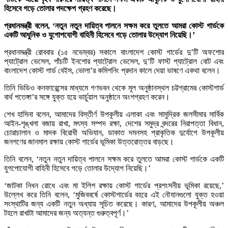
হিসেবে গড়ে তোলার পদক্ষেপ গ্রহণ করেছে।
প্রধানমন্ত্রী বলেন, ‘নতুন নতুন দায়িত্ব পালনে সক্ষম করে তুলতে আমরা কোস্ট গার্ডকে
একটি আধুনিক ও যুগোপযোগী বাহিনী হিসেবে গড়ে তোলার উদ্যোগ নিয়েছি।’
প্রধানমন্ত্রী রোববার (১৫ নভেম্বর) সকালে বাংলাদেশ কোস্ট গার্ডের দু’টি অফশোর
প্যাট্রোল ভেসেল, পাঁচটি ইনশোর প্যাট্রোল ভেসেল, দু’টি ফাস্ট প্যাট্রোল বোট এবং
বাংলাদেশ কোস্ট গার্ড বেইস, ভোলা’র কমিশনিং প্রদান কালে দেয়া ভাষণে একথা বলেন।
তিনি ভিডিও কনফারেন্সের মাধ্যমে গণভবন থেকে মূল অনুষ্ঠানস্থল চট্টগ্রামের কোস্টগার্ড
বার্থ পতেঙ্গা’র সঙ্গে যুক্ত হয়ে ভার্চুয়াল অনুষ্ঠানে অংশগ্রহণ করেন।
শেখ হাসিনা বলেন, আমাদের বিস্তীর্ণ উপকূলীয় এলাকা এবং সামুদ্রিক জলসীমার সার্বিক
আইন-শৃঙ্খলা বজায় রাখা, মৎস্য সম্পদ রক্ষা, দেশের সমুদ্র বন্দরের নিরাপত্তা বিধান,
চোরাচালান ও মাদক বিরোধী অভিযান, ডাকাত দমনসহ প্রাকৃতিক দুর্যোগে উপকূলীয়
জনগণের জানমাল রক্ষায় কোস্ট গার্ডের ভূমিকা উত্তরোত্তর বাড়ছে।
তিনি বলেন, ‘নতুন নতুন দায়িত্ব পালনে সক্ষম করে তুলতে আমরা কোস্ট গার্ডকে একটি
যুগপোযোগী বাহিনী হিসেবে গড়ে তোলার উদ্যোগ নিয়েছি।’
‘জাটকা নিধন রোধে এবং মা ইলিশ রক্ষায় কোস্ট গার্ডের প্রশংসনীয় ভূমিকা রয়েছে,’
উল্লেখ করে তিনি বলেন, ‘মুজিববর্ষে কোস্টগার্ডের বহরে এই নৌযানগুলো যুক্ত হওয়া
সংস্থাটির জন্য একটি নতুন অধ্যায় সূচিত করেছে। কারণ, আমাদের উপকূলীয় অঞ্চল
টহলে রাখাটা আমাদের জন্য অত্যন্ত গুরুত্বপূর্ণ।’