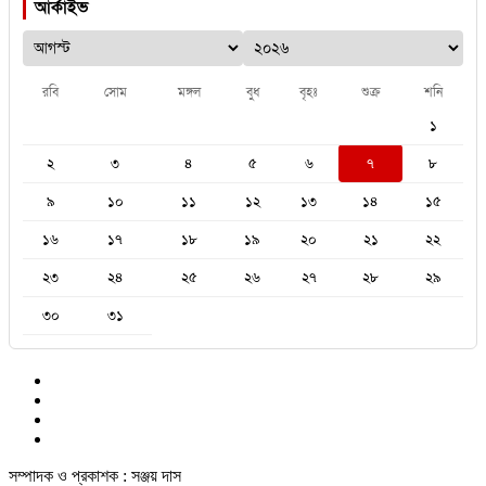
আর্কাইভ
রবি
সোম
মঙ্গল
বুধ
বৃহঃ
শুক্র
শনি
১
২
৩
৪
৫
৬
৭
৮
৯
১০
১১
১২
১৩
১৪
১৫
১৬
১৭
১৮
১৯
২০
২১
২২
২৩
২৪
২৫
২৬
২৭
২৮
২৯
৩০
৩১
সম্পাদক ও প্রকাশক : সঞ্জয় দাস