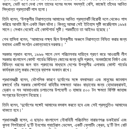
করলে, ভোট গুণে দেখা গেল তাদের দলের সংসদ সদস্যই বেশি, কাজেই তাঁদের আনিত
সিদ্ধান্ত প্রস্তাবটি পাস হলো।
তিনি বলেন, ‘উপকূলীয় নিরাপত্তায় আমাদের আনিত প্রস্তাবটি বিরোধী দলে থেকেও পাস
করিয়ে আনাটা ছিল একটা বিরল ঘটনা। কিন্তু আমরা সেই ইতিহাস সৃষ্টি করেছিলাম ১৯৯৪
সালে। সেখান থেকেই এই কোস্টগার্ড সৃষ্টি। পরবর্তীতে তা আইনও হয়েছে।’
শেখ হাসিনা বলেন, ‘আমাদের লক্ষ্য ছিল উপকূলীয় অঞ্চলে নিরাপত্তা নিশ্চিত করার জন্য
যথাযথ একটি সংগঠন একান্তভাবে দরকার। ’
সরকার প্রধান বলেন, ১৯৯৬ সালে দেশ পরিচালনার দায়িত্ব গ্রহণ করে আওয়ামী লীগ
সরকার বাংলাদেশ কোস্ট গার্ডের বিভিন্ন জোনের জন্য ভূমি প্রদান, অবকাঠামো নির্মাণ এবং
বিভিন্ন ধরনের জল যান প্রদানের মাধ্যমে দেশের উপকূলীয় এলাকায় কোস্ট গার্ডের
কার্যক্রম চালু করার ক্ষেত্রে ব্যাপক অবদান রাখে।
প্রধানমন্ত্রী বলেন, ভৌগলিক কারণে দুর্যোগের সঙ্গে বসবাসরত এবং মানুষের জানমাল
রক্ষার্থে তাঁর সরকার কোস্টগার্ড বাহিনীর সক্ষমতা আরও বাড়ানোর জন্য হোভারক্রাফট,
ড্রোন ও সব আবহাওয়ায় চলাচলের উপযোগী ৩ হাজার ৫০০ টন ক্ষমতা বিশিষ্ট জাহাজ
সংগ্রহের উদ্যোগ নিয়েছে।
তিনি বলেন, ‘দুর্যোগের সঙ্গেই আমাদের বসবাস করতে হবে এবং সেই প্রস্তুতিও আমাদের
থাকতে হবে।’
প্রধানমন্ত্রী বলেন, এ ছাড়াও বাংলাদেশ নৌবাহিনী পরিচালিত নারায়ণগঞ্জ ডকইয়ার্ড এবং
খুলনা শিপইয়ার্ডে দু’টি ইনশোর প্যাট্রোল ভেসেল, একটি ফ্লোটিং ক্রেন, দু’টি টাগ বোট