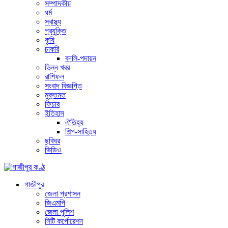
সম্পাদকীয়
ধর্ম
স্বাস্থ্য
প্রযুক্তি
কৃষি
চাকরি
বদলি-পদায়ন
ভিন্ন খবর
রাশিফল
সংবাদ বিজ্ঞপ্তি
মুক্তমত
ফিচার
ইতিহাস
ঐতিহ্য
শিল্প-সাহিত্য
ছবিঘর
ভিডিও
গাজীপুর
জেলা প্রশাসন
জিএমপি
জেলা পুলিশ
সিটি কর্পোরেশন