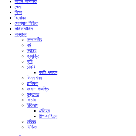
আইন-আদালত
খেলা
শিক্ষা
বিনোদন
সোশ্যাল মিডিয়া
লাইফস্টাইল
অন্যান্য
সম্পাদকীয়
ধর্ম
স্বাস্থ্য
প্রযুক্তি
কৃষি
চাকরি
বদলি-পদায়ন
ভিন্ন খবর
রাশিফল
সংবাদ বিজ্ঞপ্তি
মুক্তমত
ফিচার
ইতিহাস
ঐতিহ্য
শিল্প-সাহিত্য
ছবিঘর
ভিডিও