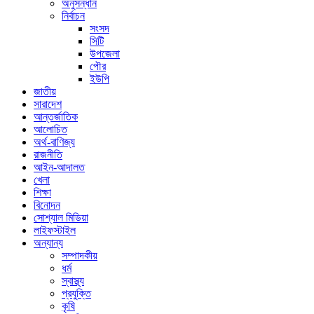
অনুসন্ধান
নির্বাচন
সংসদ
সিটি
উপজেলা
পৌর
ইউপি
জাতীয়
সারাদেশ
আন্তর্জাতিক
আলোচিত
অর্থ-বাণিজ্য
রাজনীতি
আইন-আদালত
খেলা
শিক্ষা
বিনোদন
সোশ্যাল মিডিয়া
লাইফস্টাইল
অন্যান্য
সম্পাদকীয়
ধর্ম
স্বাস্থ্য
প্রযুক্তি
কৃষি