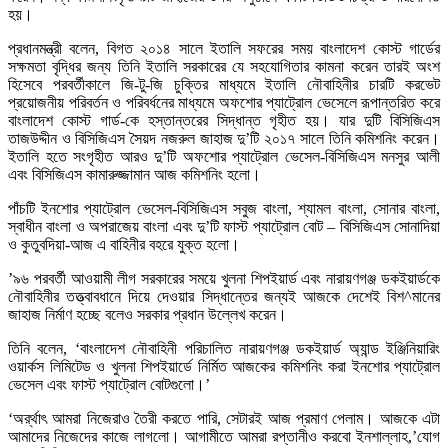
হয়।
প্রধানমন্ত্রী বলেন, বিগত ২০১৪ সালে ইতালি সফরের সময় বাংলাদেশ কোস্ট গার্ডের
সক্ষমতা বৃদ্ধির জন্য তিনি ইতালি সরকারের যে সহযোগিতার কামনা করেন তারই অংশ
হিসেবে পরবর্তীকালে জি-টু-জি চুক্তির মাধ্যমে ইতালি নৌবাহিনীর চারটি করভেট
প্রয়োজনীয় পরিবর্তন ও পরিবর্ধনের মাধ্যমে অফশোর প্যাট্রোল ভেসেলে রূপান্তরিত করে
বাংলাদেশ কোস্ট গার্ড-কে হস্তান্তরের সিদ্ধান্ত গৃহীত হয়। যার দুটি বিসিজিএস
তাজউদ্দীন ও বিসিজিএস সৈয়দ নজরুল জাহাজ দু’টি ২০১৭ সালে তিনি কমিশনিং করেন।
ইতালি হতে সংগৃহীত আরও দু’টি অফশোর প্যাট্রোল ভেসেল-বিসিজিএস মনসুর আলী
এবং বিসিজিএস কামারুজ্জামান আজ কমিশনিং হলো।
পাঁচটি ইনশোর প্যাট্রোল ভেসেল-বিসিজিএস সবুজ বাংলা, শ্যামল বাংলা, সোনার বাংলা,
স্বাধীন বাংলা ও অপরাজেয় বাংলা এবং দু’টি ফাস্ট প্যাট্রোল বোট – বিসিজিএস সোনাদিয়া
ও কুতুবদিয়া-আজ এ বাহিনীর বহরে যুক্ত হলো।
’৯৬ পরবর্তী আওয়ামী লীগ সরকারের সময়ে খুলনা শিপইয়ার্ড এবং নারায়ণগঞ্জ ডকইয়ার্ডকে
নৌবাহিনীর তত্ত্বাবধানে দিয়ে দেওয়ার সিদ্ধান্তের জন্যই আজকে দেশেই বিশ^মানের
জাহাজ নির্মাণ হচ্ছে বলেও সরকার প্রধান উল্লেখ করেন।
তিনি বলেন, ‘বাংলাদেশ নৌবাহিনী পরিচালিত নারায়ণগঞ্জ ডকইয়ার্ড অ্যান্ড ইঞ্জিনিয়ারিং
ওয়ার্কস লিমিটেড ও খুলনা শিপইয়ার্ডে নির্মিত আজকের কমিশনিং করা ইনশোর প্যাট্রোল
ভেসেল এবং ফাস্ট প্যাট্রোল বোটগুলো।’
‘অর্র্থাৎ আমরা নিজেরাও তৈরী করতে পারি, সেটারই আজ প্রমাণ পেলাম। আজকে এটা
আমাদের নিজেদের কাজে লাগলো। আগামীতে আমরা রপ্তানীও করবো ইনশাল্লাহ,’যোগ