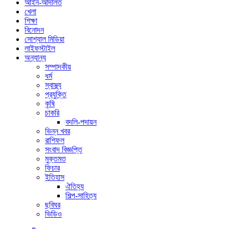
আইন-আদালত
খেলা
শিক্ষা
বিনোদন
সোশ্যাল মিডিয়া
লাইফস্টাইল
অন্যান্য
সম্পাদকীয়
ধর্ম
স্বাস্থ্য
প্রযুক্তি
কৃষি
চাকরি
বদলি-পদায়ন
ভিন্ন খবর
রাশিফল
সংবাদ বিজ্ঞপ্তি
মুক্তমত
ফিচার
ইতিহাস
ঐতিহ্য
শিল্প-সাহিত্য
ছবিঘর
ভিডিও