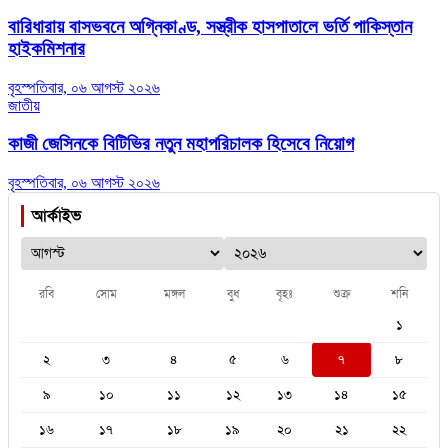
বারিধারায় বাসভবনে অগ্নিকাণ্ড, সস্ত্রীক হাসপাতালে ভর্তি পাকিস্তান
হাইকমিশনার
বৃহস্পতিবার, ০৬ আগস্ট ২০২৬
জাতীয়
কাজী জেসিনকে বিটিভির নতুন মহাপরিচালক হিসেবে নিয়োগ
বৃহস্পতিবার, ০৬ আগস্ট ২০২৬
আর্কাইভ
রবি
সোম
মঙ্গল
বুধ
বৃহঃ
শুক্র
শনি
১
২
৩
৪
৫
৬
৭
৮
৯
১০
১১
১২
১৩
১৪
১৫
১৬
১৭
১৮
১৯
২০
২১
২২