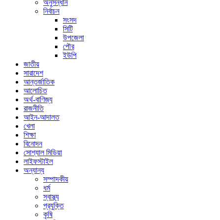
অনুসন্ধান
নির্বাচন
সংসদ
সিটি
উপজেলা
পৌর
ইউপি
জাতীয়
সারাদেশ
আন্তর্জাতিক
আলোচিত
অর্থ-বাণিজ্য
রাজনীতি
আইন-আদালত
খেলা
শিক্ষা
বিনোদন
সোশ্যাল মিডিয়া
লাইফস্টাইল
অন্যান্য
সম্পাদকীয়
ধর্ম
স্বাস্থ্য
প্রযুক্তি
কৃষি