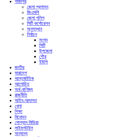
গাজীপুর
জেলা প্রশাসন
জিএমপি
জেলা পুলিশ
সিটি কর্পোরেশন
অনুসন্ধান
নির্বাচন
সংসদ
সিটি
উপজেলা
পৌর
ইউপি
জাতীয়
সারাদেশ
আন্তর্জাতিক
আলোচিত
অর্থ-বাণিজ্য
রাজনীতি
আইন-আদালত
খেলা
শিক্ষা
বিনোদন
সোশ্যাল মিডিয়া
লাইফস্টাইল
অন্যান্য