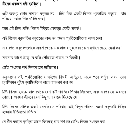
চীনের একজন ধনী ব্যক্তি।
এটি অবশ্য কোন সাধারণ কবুতর নয়। নিউ কিম একটি বিশেষ প্রজাতির কবুতর। যার
পরিচয় ‘রেসিং পিজন’ হিসেবে।
আর এটি ছিল রেসিং পিজন বিক্রির ক্ষেত্রে একটি রেকর্ড।
এই বিশেষ প্রজাতির কবুতরের কাজ হল ওড়ার প্রতিযোগিতায় অংশ নেয়া।
সাধারণত কবুতরগুলোকে একশ থেকে এক হাজার দূরত্বের কোন স্থানে ছেড়ে দেয়া হয়।
সবচেয়ে আগে উড়ে যে বাড়ি পৌঁছাতে পারবে সে বিজয়ী।
মোটা অংকের অর্থ মিলবে তার মালিকের।
কবুতরদের এই প্রতিযোগিতায় সর্বশেষ বিজয়ী আর্মান্ডো, যাকে পরে ফর্মুলা ওয়ান রেস
চ্যাম্পিয়ন লুইস হ্যামিলটনের নামে নামকরণ করা হয়।
নিউ কিমও ২০১৮ সাল থেকে বেশ কটি প্রতিযোগিতায় জিতেছে এবং এরপর সে অবসরে
গেছে। অবসর জীবনে বেশ কিছু ছানার জন্ম দিয়েছে সে।
নিউ কিমের মালিক একটি বেলজিয়ান পরিবার, এই বিপুল পরিমাণ অর্থে কবুতরটি বিক্রি
হওয়ায় রীতিমতো বিস্মিত।
যে চীন ধনাঢ্য ব্যক্তি তাকে কিনেছে তার শখ হল রেসিং পিজন সংগ্রহ করা।