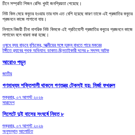
চীনে সম্প্রতি পিজন রেসিং খুবই জনপ্রিয়তা পেয়েছে।
নিউ কিম মেয়ে কবুতর হওয়ায় তার দাম এত বেশি হয়েছে কারণ তাকে এই প্রজাতির কবুতর
প্রজননে কাজে লাগানো যায়।
নিলামে বিজয়ী চীনা নাগরিক নিউ কিমকে এই প্রতিযোগী প্রজাতির কবুতর প্রজননে কাজে
লাগাবেন বলে ধারনা করা হচ্ছে।
Post
ওষুধে ব্যয় বাড়বে বৃশ্চিকের, আত্মীয়ের সঙ্গে দ্বন্দ্ব বাধতে পারে মকরের
টঙ্গীতে র‌্যাবের পৃথক অভিযান: ডাকাত-ছিনতাইকারী দলের ৮ সদস্য আটক
navigation
আরোও পড়ুন
জাতীয়
গণমাধ্যম শক্তিশালী থাকলে গণতন্ত্র টেকসই হয়: মির্জা ফখরুল
শুক্রবার, ০৭ আগস্ট ২০২৬
সারাদেশ
সিলেটে দুই বাসের সংঘর্ষে নিহত ৮
শুক্রবার, ০৭ আগস্ট ২০২৬
অনুসন্ধান
আলোচিত