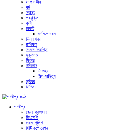
সম্পাদকীয়
ধর্ম
স্বাস্থ্য
প্রযুক্তি
কৃষি
চাকরি
বদলি-পদায়ন
ভিন্ন খবর
রাশিফল
সংবাদ বিজ্ঞপ্তি
মুক্তমত
ফিচার
ইতিহাস
ঐতিহ্য
শিল্প-সাহিত্য
ছবিঘর
ভিডিও
গাজীপুর
জেলা প্রশাসন
জিএমপি
জেলা পুলিশ
সিটি কর্পোরেশন