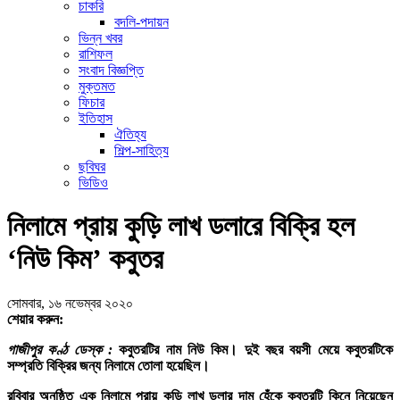
চাকরি
বদলি-পদায়ন
ভিন্ন খবর
রাশিফল
সংবাদ বিজ্ঞপ্তি
মুক্তমত
ফিচার
ইতিহাস
ঐতিহ্য
শিল্প-সাহিত্য
ছবিঘর
ভিডিও
নিলামে প্রায় কুড়ি লাখ ডলারে বিক্রি হল
‘নিউ কিম’ কবুতর
সোমবার, ১৬ নভেম্বর ২০২০
শেয়ার করুন:
গাজীপুর কণ্ঠ ডেস্ক :
কবুতরটির নাম নিউ কিম। দুই বছর বয়সী মেয়ে কবুতরটিকে
সম্প্রতি বিক্রির জন্য নিলামে তোলা হয়েছিল।
রবিবার অনুষ্ঠিত এক নিলামে প্রায় কুড়ি লাখ ডলার দাম হেঁকে কবুতরটি কিনে নিয়েছেন