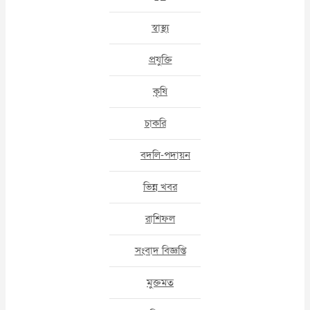
স্বাস্থ্য
প্রযুক্তি
কৃষি
চাকরি
বদলি-পদায়ন
ভিন্ন খবর
রাশিফল
সংবাদ বিজ্ঞপ্তি
মুক্তমত