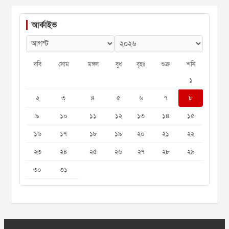
আর্কাইভ
রবি
সোম
মঙ্গল
বুধ
বৃহঃ
শুক্র
শনি
১
২
৩
৪
৫
৬
৭
৮
৯
১০
১১
১২
১৩
১৪
১৫
১৬
১৭
১৮
১৯
২০
২১
২২
২৩
২৪
২৫
২৬
২৭
২৮
২৯
৩০
৩১