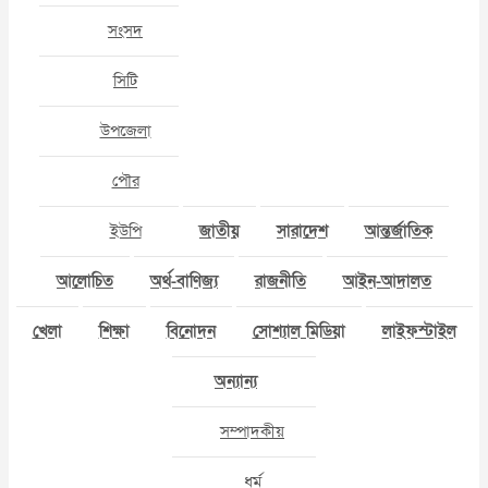
সংসদ
সিটি
উপজেলা
পৌর
ইউপি
জাতীয়
সারাদেশ
আন্তর্জাতিক
আলোচিত
অর্থ-বাণিজ্য
রাজনীতি
আইন-আদালত
খেলা
শিক্ষা
বিনোদন
সোশ্যাল মিডিয়া
লাইফস্টাইল
অন্যান্য
সম্পাদকীয়
ধর্ম