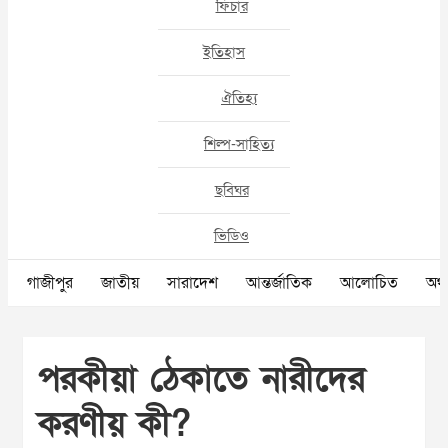
ফিচার
ইতিহাস
ঐতিহ্য
শিল্প-সাহিত্য
ছবিঘর
ভিডিও
গাজীপুর
জাতীয়
সারাদেশ
আন্তর্জাতিক
আলোচিত
অর্থ
পরকীয়া ঠেকাতে নারীদের
করণীয় কী?