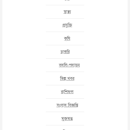
স্বাস্থ্য
প্রযুক্তি
কৃষি
চাকরি
বদলি-পদায়ন
ভিন্ন খবর
রাশিফল
সংবাদ বিজ্ঞপ্তি
মুক্তমত