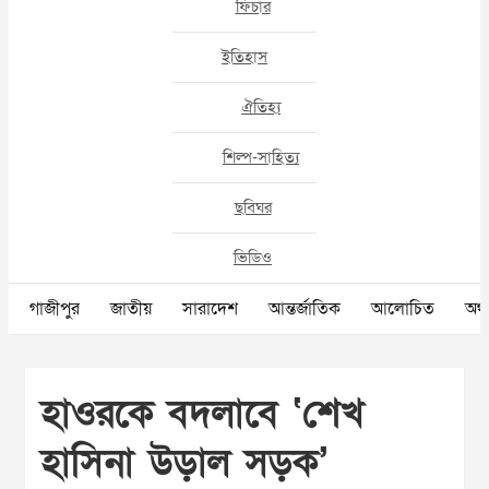
ফিচার
ইতিহাস
ঐতিহ্য
শিল্প-সাহিত্য
ছবিঘর
ভিডিও
গাজীপুর
জাতীয়
সারাদেশ
আন্তর্জাতিক
আলোচিত
অর্থ
হাওরকে বদলাবে ‘শেখ
হাসিনা উড়াল সড়ক’