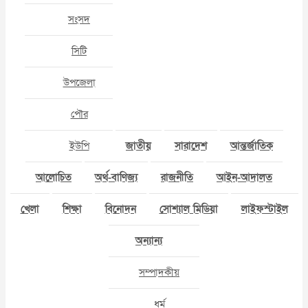
সংসদ
সিটি
উপজেলা
পৌর
ইউপি
জাতীয়
সারাদেশ
আন্তর্জাতিক
আলোচিত
অর্থ-বাণিজ্য
রাজনীতি
আইন-আদালত
খেলা
শিক্ষা
বিনোদন
সোশ্যাল মিডিয়া
লাইফস্টাইল
অন্যান্য
সম্পাদকীয়
ধর্ম