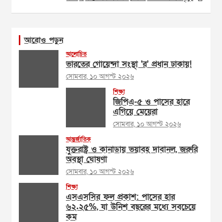
আরোও পড়ুন
আলোচিত
ভারতের গোয়েন্দা সংস্থা ‘র’ প্রধান ঢাকায়!
সোমবার, ১০ আগস্ট ২০২৬
শিক্ষা
জিপিএ-৫ ও পাসের হারে
এগিয়ে মেয়েরা
সোমবার, ১০ আগস্ট ২০২৬
আন্তর্জাতিক
যুক্তরাষ্ট্র ও কানাডায় ভয়াবহ দাবানল, জরুরি
অবস্থা ঘোষণা
সোমবার, ১০ আগস্ট ২০২৬
শিক্ষা
এসএসসির ফল প্রকাশ: পাসের হার
৬২.২৫%, যা উনিশ বছরের মধ্যে সবচেয়ে
কম