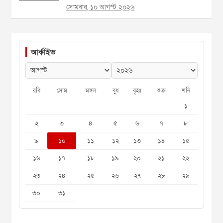
সোমবার, ১০ আগস্ট ২০২৬
আর্কাইভ
রবি
সোম
মঙ্গল
বুধ
বৃহঃ
শুক্র
শনি
১
২
৩
৪
৫
৬
৭
৮
৯
১০
১১
১২
১৩
১৪
১৫
১৬
১৭
১৮
১৯
২০
২১
২২
২৩
২৪
২৫
২৬
২৭
২৮
২৯
৩০
৩১