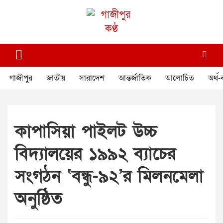
Skip
to
content
গাজীপুর কণ্ঠ
গণমানুষের কণ্ঠ
গাজীপুর
জাতীয়
সারাদেশ
আন্তর্জাতিক
আলোচিত
অর্থ-
কাপাসিয়া পাইলট উচ্চ
বিদ্যালয়ের ১৯৯২ ব্যাচের
সংগঠন ‘বন্ধু-৯২’র মিলনমেলা
অনুষ্ঠিত