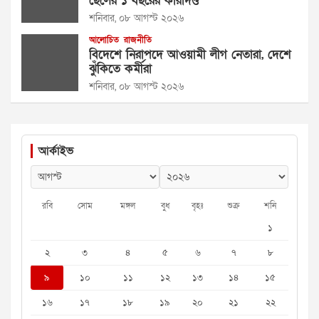
ছেলের ১ বছরের কারাদণ্ড
শনিবার, ০৮ আগস্ট ২০২৬
আলোচিত
রাজনীতি
বিদেশে নিরাপদে আওয়ামী লীগ নেতারা, দেশে
ঝুঁকিতে কর্মীরা
শনিবার, ০৮ আগস্ট ২০২৬
আর্কাইভ
রবি
সোম
মঙ্গল
বুধ
বৃহঃ
শুক্র
শনি
১
২
৩
৪
৫
৬
৭
৮
৯
১০
১১
১২
১৩
১৪
১৫
১৬
১৭
১৮
১৯
২০
২১
২২