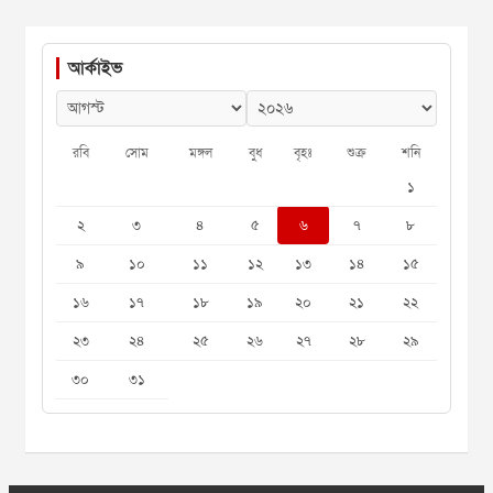
আর্কাইভ
রবি
সোম
মঙ্গল
বুধ
বৃহঃ
শুক্র
শনি
১
২
৩
৪
৫
৬
৭
৮
৯
১০
১১
১২
১৩
১৪
১৫
১৬
১৭
১৮
১৯
২০
২১
২২
২৩
২৪
২৫
২৬
২৭
২৮
২৯
৩০
৩১