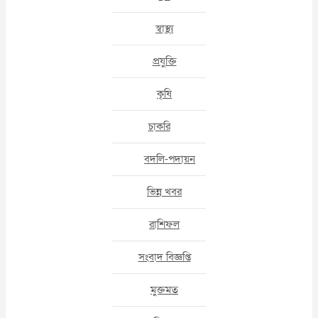
স্বাস্থ্য
প্রযুক্তি
কৃষি
চাকরি
বদলি-পদায়ন
ভিন্ন খবর
রাশিফল
সংবাদ বিজ্ঞপ্তি
মুক্তমত