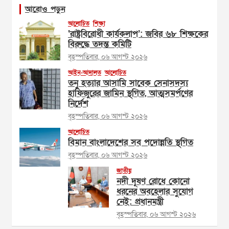
আরোও পড়ুন
আলোচিত
শিক্ষা
‘রাষ্ট্রবিরোধী কার্যকলাপ’: জবির ৬৮ শিক্ষকের
বিরুদ্ধে তদন্ত কমিটি
বৃহস্পতিবার, ০৬ আগস্ট ২০২৬
আইন-আদালত
আলোচিত
তনু হত্যার আসামি সাবেক সেনাসদস্য
হাফিজুরের জামিন স্থগিত, আত্মসমর্পণের
নির্দেশ
বৃহস্পতিবার, ০৬ আগস্ট ২০২৬
আলোচিত
বিমান বাংলাদেশের সব পদোন্নতি স্থগিত
বৃহস্পতিবার, ০৬ আগস্ট ২০২৬
জাতীয়
নদী দূষণ রোধে কোনো
ধরনের অবহেলার সুযোগ
নেই: প্রধানমন্ত্রী
বৃহস্পতিবার, ০৬ আগস্ট ২০২৬