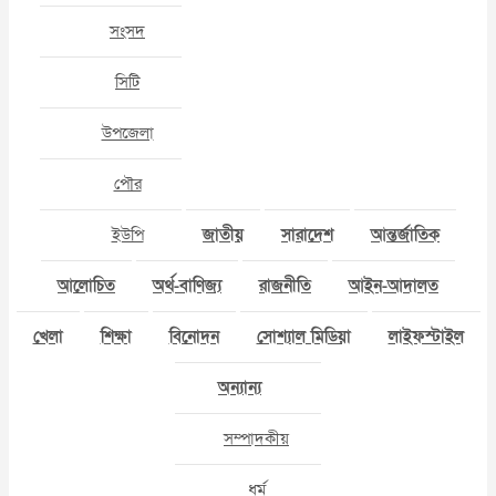
সংসদ
সিটি
উপজেলা
পৌর
ইউপি
জাতীয়
সারাদেশ
আন্তর্জাতিক
আলোচিত
অর্থ-বাণিজ্য
রাজনীতি
আইন-আদালত
খেলা
শিক্ষা
বিনোদন
সোশ্যাল মিডিয়া
লাইফস্টাইল
অন্যান্য
সম্পাদকীয়
ধর্ম