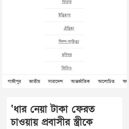
ফিচার
ইতিহাস
ঐতিহ্য
শিল্প-সাহিত্য
ছবিঘর
ভিডিও
গাজীপুর
জাতীয়
সারাদেশ
আন্তর্জাতিক
আলোচিত
অর্থ
‘ধার নেয়া টাকা ফেরত
চাওয়ায় প্রবাসীর স্ত্রীকে