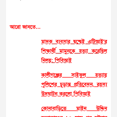
আরো জানতে…
মাদক ব্যবসার দ্বন্দ্বেই এটিআই’র
শিক্ষার্থী মামুনকে হত্যা করেছিল
নিলয়: পিবিআই
কালীগঞ্জের সাইফুল হত্যায়
পুলিশের চূড়ান্ত প্রতিবেদন, রহস্য
উদঘাটন করলো পিবিআই
কোনাবাড়িতে মাইন উদ্দিন