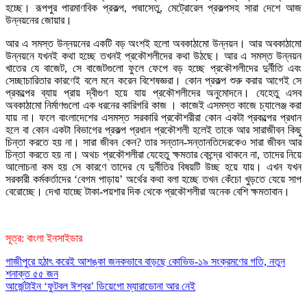
হচ্ছে। রূপপুর পারমাণবিক প্রকল্প, পদ্মাসেতু, মেট্রোরেল প্রকল্পসহ সারা দেশে আজ
উন্নয়নের জোয়ার।
আর এ সমস্ত উন্নয়নের একটি বড় অংশই হলো অবকাঠামো উন্নয়ন। আর অবকাঠামো
উন্নয়নে যখনই কথা হচ্ছে তখনই প্রকৌশলীদের কথা উঠছে। আর এ সমস্ত উন্নয়ন
খাতের যে বাজেট, সে বাজেটগুলো ফুলে ফেপে বড় হচ্ছে প্রকৌশলীদের দুর্নীতি এবং
সেচ্ছাচারিতার কারণেই বলে মনে করেন বিশেষজ্ঞরা। কোন প্রকল্প শুরু করার আগেই সে
প্রকল্পের ব্যায় প্রায় দ্বীগুণ হয়ে যায় প্রকৌশলীদের অনুমোদনে। যেহেতু এসব
অবকাঠামো নির্মাণগুলো এক ধরনের কারিগরি কাজ । কাজেই এসমস্ত কাজে চ্যালেঞ্জ করা
যায় না। ফলে বাংলাদেশের এসমস্ত সরকারি প্রকৌশরীরা কোন একটা প্রকল্পের প্রধান
হলে বা কোন একটা বিভাগের প্রকল্প প্রধান প্রকৌশলী হলেই তাকে আর সারাজীবন কিছু
চিন্তা করতে হয় না। সারা জীবন কেন? তার সন্তান-সন্তানতিদেরকেও সারা জীবন আর
চিন্তা করতে হয় না। অথচ প্রকৌশলীরা যেহেতু ক্ষমতার কেন্দ্রে থাকনে না, তাদের নিয়ে
আলোচনা কম হয় সে কারণে তাদের যে দুর্নীতির বিষয়টি উচ্ছ হয়ে যায়। এখন যখন
সরকারী কর্মকর্তাদের ‘বেগম পাড়ায়’ অর্থের কথা বলা হচ্ছে তখন কেঁচো খুড়তে যেয়ে সাপ
বেরোচ্ছে। দেখা যাচ্ছে টাকা-পয়শার দিক থেকে প্রকৌশলীরা অনেক বেশি ক্ষমতাবান।
সূত্র: বাংলা ইনসাইডার
Post
গাজীপুরে হঠাৎ করেই আশঙ্কা জনকভাবে বাড়ছে কোভিড-১৯ সংক্রমণের গতি, নতুন
শনাক্ত ৫৫ জন
navigation
আর্জেন্টাইন ‘ফুটবল ঈশ্বর’ ডিয়েগো ম্যারাডোনা আর নেই