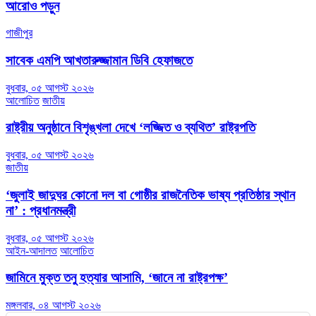
আরোও পড়ুন
গাজীপুর
সাবেক এমপি আখতারুজ্জামান ডিবি হেফাজতে
বুধবার, ০৫ আগস্ট ২০২৬
আলোচিত
জাতীয়
রাষ্ট্রীয় অনুষ্ঠানে বিশৃঙ্খলা দেখে ‘লজ্জিত ও ব্যথিত’ রাষ্ট্রপতি
বুধবার, ০৫ আগস্ট ২০২৬
জাতীয়
‘জুলাই জাদুঘর কোনো দল বা গোষ্ঠীর রাজনৈতিক ভাষ্য প্রতিষ্ঠার স্থান
না’ : প্রধানমন্ত্রী
বুধবার, ০৫ আগস্ট ২০২৬
আইন-আদালত
আলোচিত
জামিনে মুক্ত তনু হত্যার আসামি, ‘জানে না রাষ্ট্রপক্ষ’
মঙ্গলবার, ০৪ আগস্ট ২০২৬