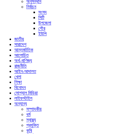
অনুসন্ধান
নির্বাচন
সংসদ
সিটি
উপজেলা
পৌর
ইউপি
জাতীয়
সারাদেশ
আন্তর্জাতিক
আলোচিত
অর্থ-বাণিজ্য
রাজনীতি
আইন-আদালত
খেলা
শিক্ষা
বিনোদন
সোশ্যাল মিডিয়া
লাইফস্টাইল
অন্যান্য
সম্পাদকীয়
ধর্ম
স্বাস্থ্য
প্রযুক্তি
কৃষি