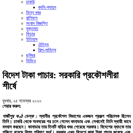
চাকরি
বদলি-পদায়ন
ভিন্ন খবর
রাশিফল
সংবাদ বিজ্ঞপ্তি
মুক্তমত
ফিচার
ইতিহাস
ঐতিহ্য
শিল্প-সাহিত্য
ছবিঘর
ভিডিও
বিদেশ টাকা পাচার: সরকারি প্রকৌশলীরা
শীর্ষে
বুধবার, ২৫ নভেম্বর ২০২০
শেয়ার করুন:
গাজীপুর কণ্ঠ ডেস্ক :
স্থানীয় প্রকৌশল বিভাগের একজন প্রকল্প পরিচালক ছিলেন
তিনি। চাকরি থেকে অবসরের পর চলে গেলেন কানাডায় এবং সেখানেই তিনি স্থায়ী ভাবে
বসবাস করছেন। কানাডায় তার তিনটি বাড়ির খবর পেয়েছে সরকার। বিদেশের ব্যাংকে তার
গচ্ছিত রয়েছে বিপুল পরিমাণ অর্থ। সরকার এখন বিদেশে কারা টাকা পাচার করেছে এবং