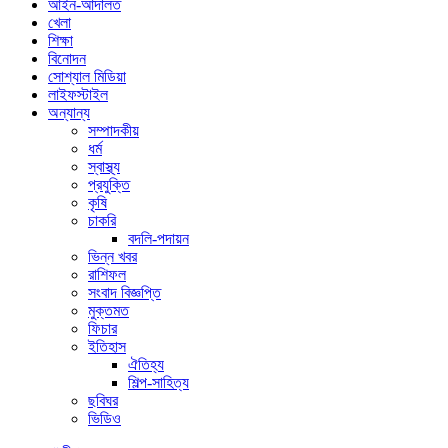
আইন-আদালত
খেলা
শিক্ষা
বিনোদন
সোশ্যাল মিডিয়া
লাইফস্টাইল
অন্যান্য
সম্পাদকীয়
ধর্ম
স্বাস্থ্য
প্রযুক্তি
কৃষি
চাকরি
বদলি-পদায়ন
ভিন্ন খবর
রাশিফল
সংবাদ বিজ্ঞপ্তি
মুক্তমত
ফিচার
ইতিহাস
ঐতিহ্য
শিল্প-সাহিত্য
ছবিঘর
ভিডিও