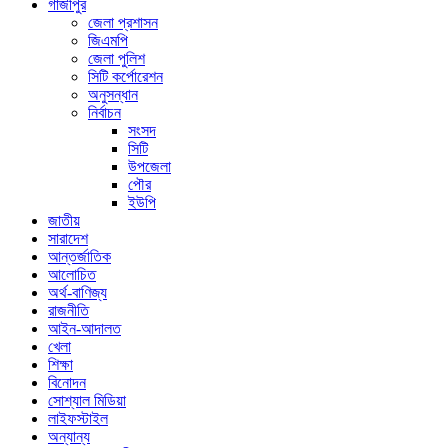
গাজীপুর
জেলা প্রশাসন
জিএমপি
জেলা পুলিশ
সিটি কর্পোরেশন
অনুসন্ধান
নির্বাচন
সংসদ
সিটি
উপজেলা
পৌর
ইউপি
জাতীয়
সারাদেশ
আন্তর্জাতিক
আলোচিত
অর্থ-বাণিজ্য
রাজনীতি
আইন-আদালত
খেলা
শিক্ষা
বিনোদন
সোশ্যাল মিডিয়া
লাইফস্টাইল
অন্যান্য