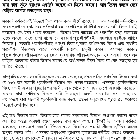
কারা কারা সুইস ব্যাংকে একাউন্ট করেছে এর হিসেব কষছে। আর হিসেব কষতে যেয়ে
বেড়িয়ে আসছে চাঞ্চল্যকর তথ্য।
সরকারি কর্মকর্তারাই বিদেশে টাকা পাচার করার শীর্ষে রয়েছেন । আর সরকারি কর্মকর্তাদের
মধ্যে প্রশাসন ক্যাডারের কর্মকর্তারা বরং সরকারি প্রকৌশলীরা সবচেয়ে বেশি বিদেশে বাড়ি
করেছেন এবং টাকা পাচার করেছেন। বিদেশে টাকা পাচারের যে প্রাথমিক তথ্য সরকারের
হাতে এসছে, তাতে দেখা যাচ্ছে যে সরকারি প্রকৌশলীরাই এব্যাপারে সবাইকে হারিয়ে
দিয়েছে। সরকারি প্রকৌশলীরাই গণপুর্ত বিভাগে,সড়ক অধিদপ্তর বিভাগ এবং স্থানীয়
প্রকৌশল বিভাগসহ আরো কয়েকটি জায়গায় চাকুরী করেন। এসমস্ত সরকারি
প্রকৌশলদের জীবন-যাপন যে কোন ব্যবসায়িক জীবন-যাপনকেও হার মানায়। তবে এই
বাহ্যিক আবরনের বাইরে বিদেশে তাদের যে অর্থ-সম্পদ বিত্ত বৈভব তা যেন সবাইকে হার
মানিয়ে দিয়েছে।
সাম্প্রতিক সময়ে সরকারি অনুসন্ধানে দেখা গেছে যে, এখন পর্যন্ত প্রাথমিক হিসেবে দেখা
যে ২৩২ জন সরকারি প্রকৌশলী বিদেশে অর্থ পাচার করেছেন। এসম্স্ত প্রকৌশলীদের
সিংহ ভাগই অবসর গ্রহণের পর সর্বোচ্চ এক থেকে দেড় বছর দেশে অবস্থান করেছেন,
তারপর তারা সপরিবারে বিদেশে পারি দিয়েছেন। একটি গবেষণায় দেখা গেছে যে,
বাংলাদেশে যারা সরকারি প্রকৌশলী কাজ করছে তাদের সন্তানদের প্রায় ৪০ শতাশংই
বিদেশে লেখাপড়া করে।
এই অর্থ কিভাবে আসে, কিভাবে তারা তাদের সন্তানদের বিদেশে লেখাপড়া করাতে পারেন
সে নিয়ে আরো গবেষণা হওয়া দরকার বলে জানা গেছে। টিআইবির একজন কর্মকর্তা
বলেছেন, বাংলাদেশে সরকারি বিভিন্ন খাতে নিয়োজিত প্রকৌশলীদের দুর্নীতির অনেক
তথ্যই আমরা পাই। এসমস্ত তথ্যগুলো প্রশাসন ক্যাডারের দুর্নীতির চেয়েও ভয়াভহ।
গত ১২ বছরে বাংলাদেশে উন্নয়নের অভিযাত্রা হচ্ছে, বড় বড় বিভিন্ন প্রকল্প বাস্তবায়ন