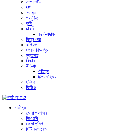
সম্পাদকীয়
ধর্ম
স্বাস্থ্য
প্রযুক্তি
কৃষি
চাকরি
বদলি-পদায়ন
ভিন্ন খবর
রাশিফল
সংবাদ বিজ্ঞপ্তি
মুক্তমত
ফিচার
ইতিহাস
ঐতিহ্য
শিল্প-সাহিত্য
ছবিঘর
ভিডিও
গাজীপুর
জেলা প্রশাসন
জিএমপি
জেলা পুলিশ
সিটি কর্পোরেশন