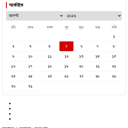
আর্কাইভ
রবি
সোম
মঙ্গল
বুধ
বৃহঃ
শুক্র
শনি
১
২
৩
৪
৫
৬
৭
৮
৯
১০
১১
১২
১৩
১৪
১৫
১৬
১৭
১৮
১৯
২০
২১
২২
২৩
২৪
২৫
২৬
২৭
২৮
২৯
৩০
৩১