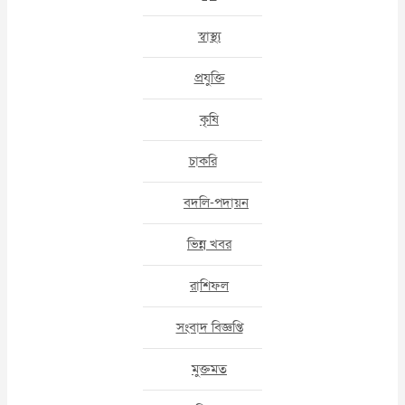
স্বাস্থ্য
প্রযুক্তি
কৃষি
চাকরি
বদলি-পদায়ন
ভিন্ন খবর
রাশিফল
সংবাদ বিজ্ঞপ্তি
মুক্তমত