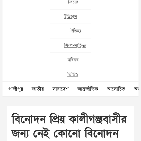
ফিচার
ইতিহাস
ঐতিহ্য
শিল্প-সাহিত্য
ছবিঘর
ভিডিও
গাজীপুর
জাতীয়
সারাদেশ
আন্তর্জাতিক
আলোচিত
অর্থ
বিনোদন প্রিয় কালীগঞ্জবাসীর
জন্য নেই কোনো বিনোদন