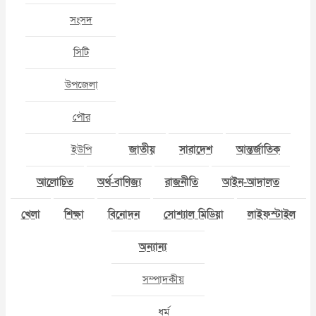
সংসদ
সিটি
উপজেলা
পৌর
ইউপি
জাতীয়
সারাদেশ
আন্তর্জাতিক
আলোচিত
অর্থ-বাণিজ্য
রাজনীতি
আইন-আদালত
খেলা
শিক্ষা
বিনোদন
সোশ্যাল মিডিয়া
লাইফস্টাইল
অন্যান্য
সম্পাদকীয়
ধর্ম