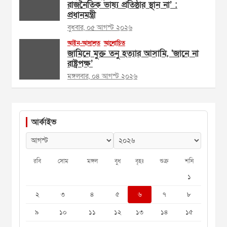
রাজনৈতিক ভাষ্য প্রতিষ্ঠার স্থান না’ :
প্রধানমন্ত্রী
বুধবার, ০৫ আগস্ট ২০২৬
আইন-আদালত
আলোচিত
জামিনে মুক্ত তনু হত্যার আসামি, ‘জানে না
রাষ্ট্রপক্ষ’
মঙ্গলবার, ০৪ আগস্ট ২০২৬
আর্কাইভ
রবি
সোম
মঙ্গল
বুধ
বৃহঃ
শুক্র
শনি
১
২
৩
৪
৫
৬
৭
৮
৯
১০
১১
১২
১৩
১৪
১৫