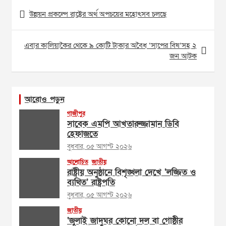
Post
উন্নয়ন প্রকল্পে রাষ্ট্রের অর্থ অপচয়ের মহোৎসব চলছে
navigation
এবার কালিয়াকৈর থেকে ৯ কোটি টাকার অবৈধ ‘সাপের বিষ’সহ ২
জন আটক
আরোও পড়ুন
গাজীপুর
সাবেক এমপি আখতারুজ্জামান ডিবি
হেফাজতে
বুধবার, ০৫ আগস্ট ২০২৬
আলোচিত
জাতীয়
রাষ্ট্রীয় অনুষ্ঠানে বিশৃঙ্খলা দেখে ‘লজ্জিত ও
ব্যথিত’ রাষ্ট্রপতি
বুধবার, ০৫ আগস্ট ২০২৬
জাতীয়
‘জুলাই জাদুঘর কোনো দল বা গোষ্ঠীর