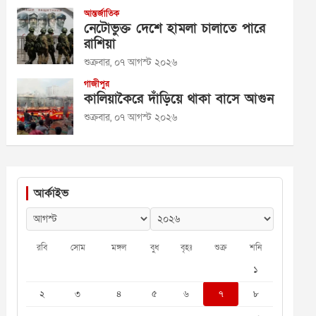
আন্তর্জাতিক
নেটোভুক্ত দেশে হামলা চালাতে পারে
রাশিয়া
শুক্রবার, ০৭ আগস্ট ২০২৬
গাজীপুর
কালিয়াকৈরে দাঁড়িয়ে থাকা বাসে আগুন
শুক্রবার, ০৭ আগস্ট ২০২৬
আর্কাইভ
রবি
সোম
মঙ্গল
বুধ
বৃহঃ
শুক্র
শনি
১
২
৩
৪
৫
৬
৭
৮