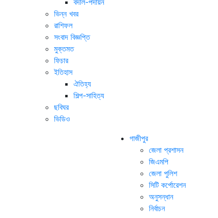
বদলি-পদায়ন
ভিন্ন খবর
রাশিফল
সংবাদ বিজ্ঞপ্তি
মুক্তমত
ফিচার
ইতিহাস
ঐতিহ্য
শিল্প-সাহিত্য
ছবিঘর
ভিডিও
গাজীপুর
জেলা প্রশাসন
জিএমপি
জেলা পুলিশ
সিটি কর্পোরেশন
অনুসন্ধান
নির্বাচন