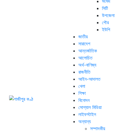
সংসদ
সিটি
উপজেলা
পৌর
ইউপি
জাতীয়
সারাদেশ
আন্তর্জাতিক
আলোচিত
অর্থ-বাণিজ্য
রাজনীতি
আইন-আদালত
খেলা
শিক্ষা
বিনোদন
সোশ্যাল মিডিয়া
লাইফস্টাইল
অন্যান্য
সম্পাদকীয়