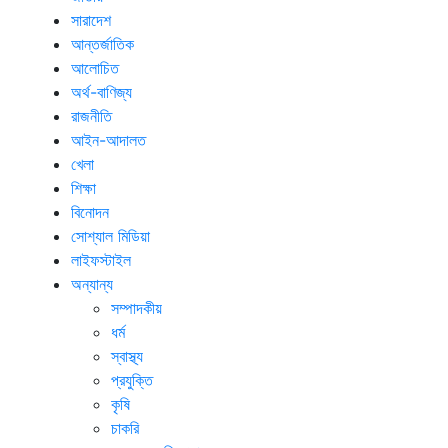
সারাদেশ
আন্তর্জাতিক
আলোচিত
অর্থ-বাণিজ্য
রাজনীতি
আইন-আদালত
খেলা
শিক্ষা
বিনোদন
সোশ্যাল মিডিয়া
লাইফস্টাইল
অন্যান্য
সম্পাদকীয়
ধর্ম
স্বাস্থ্য
প্রযুক্তি
কৃষি
চাকরি