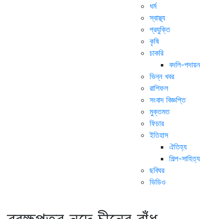
ধর্ম
স্বাস্থ্য
প্রযুক্তি
কৃষি
চাকরি
বদলি-পদায়ন
ভিন্ন খবর
রাশিফল
সংবাদ বিজ্ঞপ্তি
মুক্তমত
ফিচার
ইতিহাস
ঐতিহ্য
শিল্প-সাহিত্য
ছবিঘর
ভিডিও
ব্রহ্মপুত্র নদে চীনের বাঁধ,