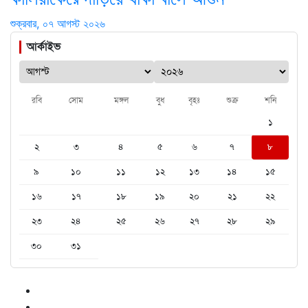
শুক্রবার, ০৭ আগস্ট ২০২৬
আর্কাইভ
রবি
সোম
মঙ্গল
বুধ
বৃহঃ
শুক্র
শনি
১
২
৩
৪
৫
৬
৭
৮
৯
১০
১১
১২
১৩
১৪
১৫
১৬
১৭
১৮
১৯
২০
২১
২২
২৩
২৪
২৫
২৬
২৭
২৮
২৯
৩০
৩১