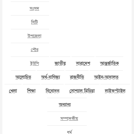
সংসদ
সিটি
উপজেলা
পৌর
ইউপি
জাতীয়
সারাদেশ
আন্তর্জাতিক
আলোচিত
অর্থ-বাণিজ্য
রাজনীতি
আইন-আদালত
খেলা
শিক্ষা
বিনোদন
সোশ্যাল মিডিয়া
লাইফস্টাইল
অন্যান্য
সম্পাদকীয়
ধর্ম