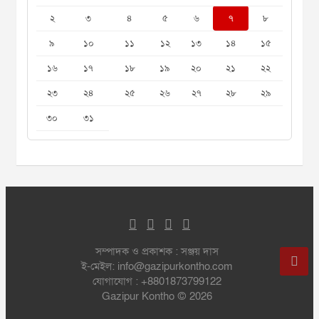
২
৩
৪
৫
৬
৭
৮
৯
১০
১১
১২
১৩
১৪
১৫
১৬
১৭
১৮
১৯
২০
২১
২২
২৩
২৪
২৫
২৬
২৭
২৮
২৯
৩০
৩১
সম্পাদক ও প্রকাশক : সঞ্জয় দাস
ই-মেইল: info@gazipurkontho.com
যোগাযোগ : +8801873799122
Gazipur Kontho © 2026