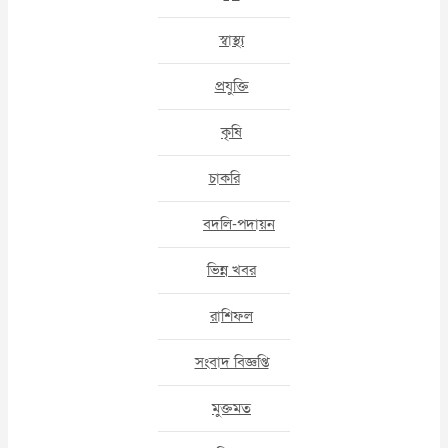
স্বাস্থ্য
প্রযুক্তি
কৃষি
চাকরি
বদলি-পদায়ন
ভিন্ন খবর
রাশিফল
সংবাদ বিজ্ঞপ্তি
মুক্তমত