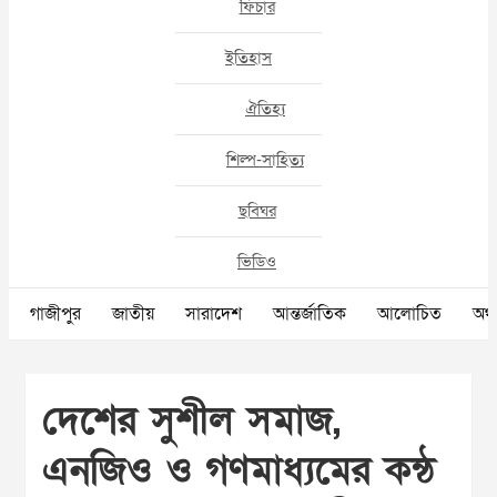
ফিচার
ইতিহাস
ঐতিহ্য
শিল্প-সাহিত্য
ছবিঘর
ভিডিও
গাজীপুর
জাতীয়
সারাদেশ
আন্তর্জাতিক
আলোচিত
অর্থ
দেশের সুশীল সমাজ,
এনজিও ও গণমাধ্যমের কন্ঠ