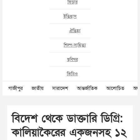
ফিচার
ইতিহাস
ঐতিহ্য
শিল্প-সাহিত্য
ছবিঘর
ভিডিও
গাজীপুর
জাতীয়
সারাদেশ
আন্তর্জাতিক
আলোচিত
অর্থ
বিদেশ থেকে ডাক্তারি ডিগ্রি:
কালিয়াকৈরের একজনসহ ১২