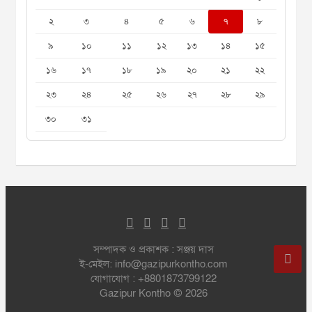
২
৩
৪
৫
৬
৭
৮
৯
১০
১১
১২
১৩
১৪
১৫
১৬
১৭
১৮
১৯
২০
২১
২২
২৩
২৪
২৫
২৬
২৭
২৮
২৯
৩০
৩১
সম্পাদক ও প্রকাশক : সঞ্জয় দাস
ই-মেইল: info@gazipurkontho.com
যোগাযোগ : +8801873799122
Gazipur Kontho © 2026