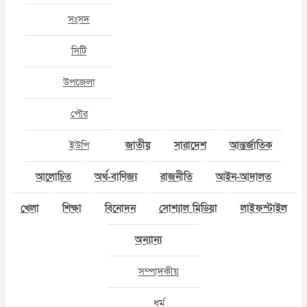
সংসদ
সিটি
উপজেলা
পৌর
ইউপি
জাতীয়
সারাদেশ
আন্তর্জাতিক
আলোচিত
অর্থ-বাণিজ্য
রাজনীতি
আইন-আদালত
খেলা
শিক্ষা
বিনোদন
সোশ্যাল মিডিয়া
লাইফস্টাইল
অন্যান্য
সম্পাদকীয়
ধর্ম