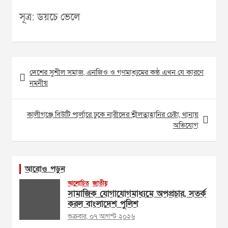
সূত্র: ডয়চে ভেলে
Post
দেশের সুশীল সমাজ, এনজিও ও গণমাধ্যমের কন্ঠ এখন যে কারণে
navigation
নমনীয়
কালীগঞ্জে বিউটি পার্লারে ঢুকে নারীদের শ্লীলতাহানির চেষ্টা, থানায়
অভিযোগ
আরোও পড়ুন
আলোচিত
জাতীয়
সামাজিক যোগাযোগমাধ্যমে অপপ্রচার, সতর্ক
করল বাংলাদেশ পুলিশ
শুক্রবার, ০৭ আগস্ট ২০২৬