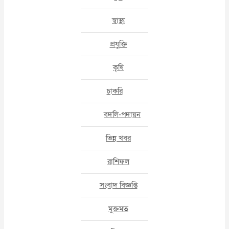
স্বাস্থ্য
প্রযুক্তি
কৃষি
চাকরি
বদলি-পদায়ন
ভিন্ন খবর
রাশিফল
সংবাদ বিজ্ঞপ্তি
মুক্তমত