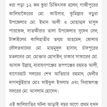
ধরা পড়া ১২ জন ভুয়া চিকিৎসক হলেন, গাজীপুরের
কালিয়াকৈরের মো. কাউসার, কুমিল্লার বড়ুরা
উপজেলার মো. ইমান আলী ও মোহাম্মদ মাসুদ
পারভেজ, সাতক্ষীরার তালা উপজেলার সুদেব সেন,
টাঙ্গাইলের কালিহাতীর তন্ময় আহমেদ, ভোলার
দৌলতখানের মো. মাহমুদুল হাসান, চাঁদপুরের
মতলবের মো. মোক্তার হোসাইন, ঢাকার সাভারের মো.
আসাদ উল্লাহ, নারায়ণগঞ্জের রূপগঞ্জের রহমত আলী,
বাগেরহাট সদরের শেখ আতিয়ার রহমান, ফেনীর
দাগনভুঁইয়ার মোঃ সাইফুল ইসলাম এবং সিরাজগঞ্জ
সদরের মো. আসলাম হোসেন।
এই জালিয়াতির ঘটনা আড়াই বছর আগে প্রথম যখন