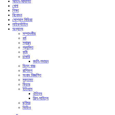
আইন-আদালত
খেলা
শিক্ষা
বিনোদন
সোশ্যাল মিডিয়া
লাইফস্টাইল
অন্যান্য
সম্পাদকীয়
ধর্ম
স্বাস্থ্য
প্রযুক্তি
কৃষি
চাকরি
বদলি-পদায়ন
ভিন্ন খবর
রাশিফল
সংবাদ বিজ্ঞপ্তি
মুক্তমত
ফিচার
ইতিহাস
ঐতিহ্য
শিল্প-সাহিত্য
ছবিঘর
ভিডিও