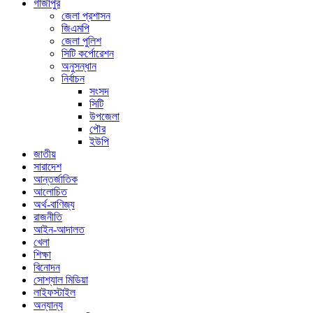
গাজীপুর
জেলা প্রশাসন
জিএমপি
জেলা পুলিশ
সিটি কর্পোরেশন
অনুসন্ধান
নির্বাচন
সংসদ
সিটি
উপজেলা
পৌর
ইউপি
জাতীয়
সারাদেশ
আন্তর্জাতিক
আলোচিত
অর্থ-বাণিজ্য
রাজনীতি
আইন-আদালত
খেলা
শিক্ষা
বিনোদন
সোশ্যাল মিডিয়া
লাইফস্টাইল
অন্যান্য