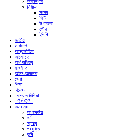
অনুসন্ধান
নির্বাচন
সংসদ
সিটি
উপজেলা
পৌর
ইউপি
জাতীয়
সারাদেশ
আন্তর্জাতিক
আলোচিত
অর্থ-বাণিজ্য
রাজনীতি
আইন-আদালত
খেলা
শিক্ষা
বিনোদন
সোশ্যাল মিডিয়া
লাইফস্টাইল
অন্যান্য
সম্পাদকীয়
ধর্ম
স্বাস্থ্য
প্রযুক্তি
কৃষি