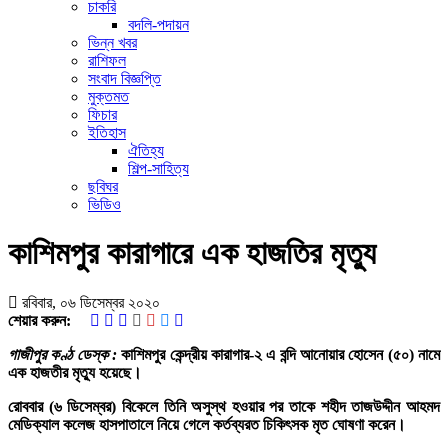
চাকরি
বদলি-পদায়ন
ভিন্ন খবর
রাশিফল
সংবাদ বিজ্ঞপ্তি
মুক্তমত
ফিচার
ইতিহাস
ঐতিহ্য
শিল্প-সাহিত্য
ছবিঘর
ভিডিও
কাশিমপুর কারাগারে এক হাজতির মৃত্যু
রবিবার, ০৬ ডিসেম্বর ২০২০
শেয়ার করুন:
গাজীপুর কণ্ঠ ডেস্ক :
কাশিমপুর কেন্দ্রীয় কারাগার-২ এ বন্দি আনোয়ার হোসেন (৫০) নামে
এক হাজতীর মৃত্যু হয়েছে।
রোববার (৬ ডিসেম্বর) বিকেলে তিনি অসুস্থ হওয়ার পর তাকে শহীদ তাজউদ্দীন আহমদ
মেডিক্যাল কলেজ হাসপাতালে নিয়ে গেলে কর্তব্যরত চিকিৎসক মৃত ঘোষণা করেন।