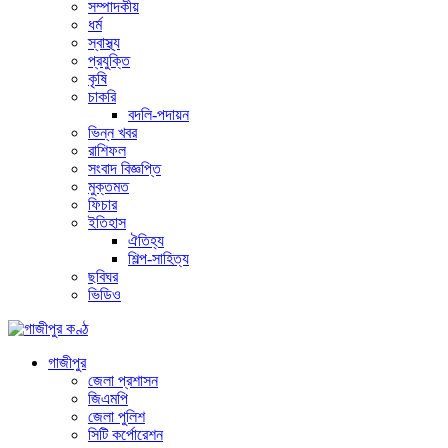
সম্পাদকীয়
ধর্ম
স্বাস্থ্য
প্রযুক্তি
কৃষি
চাকরি
বদলি-পদায়ন
ভিন্ন খবর
রাশিফল
সংবাদ বিজ্ঞপ্তি
মুক্তমত
ফিচার
ইতিহাস
ঐতিহ্য
শিল্প-সাহিত্য
ছবিঘর
ভিডিও
গাজীপুর
জেলা প্রশাসন
জিএমপি
জেলা পুলিশ
সিটি কর্পোরেশন