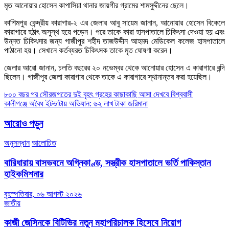
মৃত আনোয়ার হোসেন কাপাসিয়া থানার জায়গীর গ্রামের শামসুদ্দীনের ছেলে।
কাশিমপুর কেন্দ্রীয় কারাগার-২ এর জেলার আবু সায়েম জানান, আনোয়ার হোসেন বিকেলে
কারাগারে হঠাৎ অসুস্থ হয়ে পড়েন। পরে তাকে কারা হাসপাতালে চিকিৎসা দেওয়া হয় এবং
উন্নত চিকিৎসার জন্য গাজীপুর শহীদ তাজউদ্দীন আহমদ মেডিকেল কলেজ হাসপাতালে
পাঠানো হয়। সেখানে কর্তব্যরত চিকিৎসক তাকে মৃত ঘোষণা করেন।
জেলার আরো জানান, চলতি বছরের ২০ নভেম্বর থেকে আনোয়ার হোসেন এ কারাগারে বন্দি
ছিলেন। গাজীপুর জেলা কারাগার থেকে তাকে এ কারাগারে স্থানান্তর করা হয়েছিল।
Post
৮০০ বছর পর সৌরজগতের দুই বৃহৎ গ্রহের কাছাকাছি আসা দেখবে বিশ্ববাসী
কালীগ‌ঞ্জে অ‌বৈধ ইটভাটায় অ‌ভিযান: ৬২ লাখ টাকা জ‌রিমানা
navigation
আরোও পড়ুন
অনুসন্ধান
আলোচিত
বারিধারায় বাসভবনে অগ্নিকাণ্ড, সস্ত্রীক হাসপাতালে ভর্তি পাকিস্তান
হাইকমিশনার
বৃহস্পতিবার, ০৬ আগস্ট ২০২৬
জাতীয়
কাজী জেসিনকে বিটিভির নতুন মহাপরিচালক হিসেবে নিয়োগ