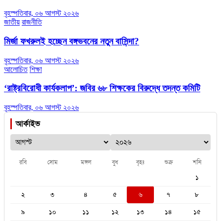
বৃহস্পতিবার, ০৬ আগস্ট ২০২৬
জাতীয়
রাজনীতি
মির্জা ফখরুলই হচ্ছেন বঙ্গভবনের নতুন বাসিন্দা?
বৃহস্পতিবার, ০৬ আগস্ট ২০২৬
আলোচিত
শিক্ষা
‘রাষ্ট্রবিরোধী কার্যকলাপ’: জবির ৬৮ শিক্ষকের বিরুদ্ধে তদন্ত কমিটি
বৃহস্পতিবার, ০৬ আগস্ট ২০২৬
আর্কাইভ
রবি
সোম
মঙ্গল
বুধ
বৃহঃ
শুক্র
শনি
১
২
৩
৪
৫
৬
৭
৮
৯
১০
১১
১২
১৩
১৪
১৫