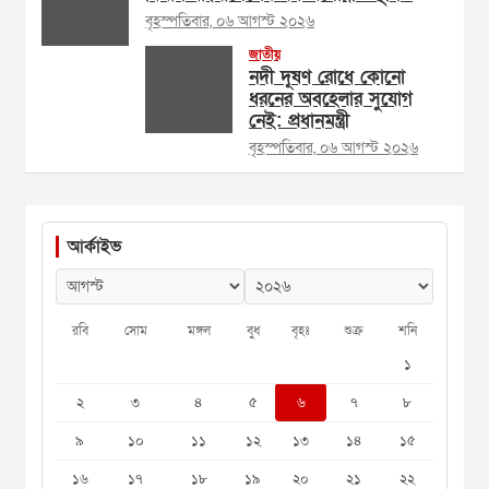
বৃহস্পতিবার, ০৬ আগস্ট ২০২৬
জাতীয়
নদী দূষণ রোধে কোনো
ধরনের অবহেলার সুযোগ
নেই: প্রধানমন্ত্রী
বৃহস্পতিবার, ০৬ আগস্ট ২০২৬
আর্কাইভ
রবি
সোম
মঙ্গল
বুধ
বৃহঃ
শুক্র
শনি
১
২
৩
৪
৫
৬
৭
৮
৯
১০
১১
১২
১৩
১৪
১৫
১৬
১৭
১৮
১৯
২০
২১
২২