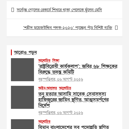
Post
সর্বোচ্চ গোলের রেকর্ডে শিখরে থাকা পেলেকে ছুঁলেন মেসি
navigation
‘শহীদ ময়েজউদ্দিন পদক-২০২০’ পাচ্ছেন পাঁচ বিশিষ্ট ব্যক্তি
আরোও পড়ুন
আলোচিত
শিক্ষা
‘রাষ্ট্রবিরোধী কার্যকলাপ’: জবির ৬৮ শিক্ষকের
বিরুদ্ধে তদন্ত কমিটি
বৃহস্পতিবার, ০৬ আগস্ট ২০২৬
আইন-আদালত
আলোচিত
তনু হত্যার আসামি সাবেক সেনাসদস্য
হাফিজুরের জামিন স্থগিত, আত্মসমর্পণের
নির্দেশ
বৃহস্পতিবার, ০৬ আগস্ট ২০২৬
আলোচিত
বিমান বাংলাদেশের সব পদোন্নতি স্থগিত