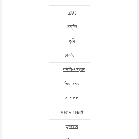
স্বাস্থ্য
প্রযুক্তি
কৃষি
চাকরি
বদলি-পদায়ন
ভিন্ন খবর
রাশিফল
সংবাদ বিজ্ঞপ্তি
মুক্তমত