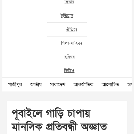
ফিচার
ইতিহাস
ঐতিহ্য
শিল্প-সাহিত্য
ছবিঘর
ভিডিও
গাজীপুর
জাতীয়
সারাদেশ
আন্তর্জাতিক
আলোচিত
অর্থ
পূবাইলে গাড়ি চাপায়
মানসিক প্রতিবন্ধী অজ্ঞাত