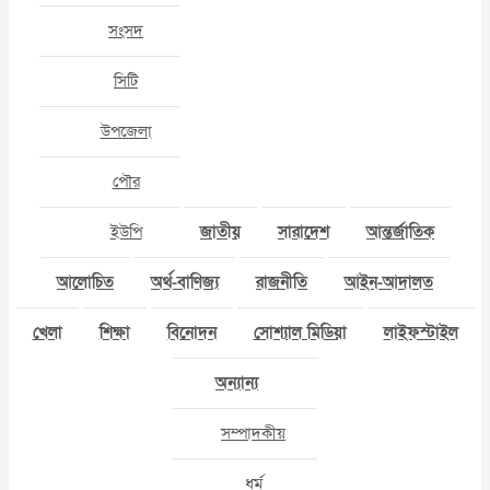
সংসদ
সিটি
উপজেলা
পৌর
ইউপি
জাতীয়
সারাদেশ
আন্তর্জাতিক
আলোচিত
অর্থ-বাণিজ্য
রাজনীতি
আইন-আদালত
খেলা
শিক্ষা
বিনোদন
সোশ্যাল মিডিয়া
লাইফস্টাইল
অন্যান্য
সম্পাদকীয়
ধর্ম