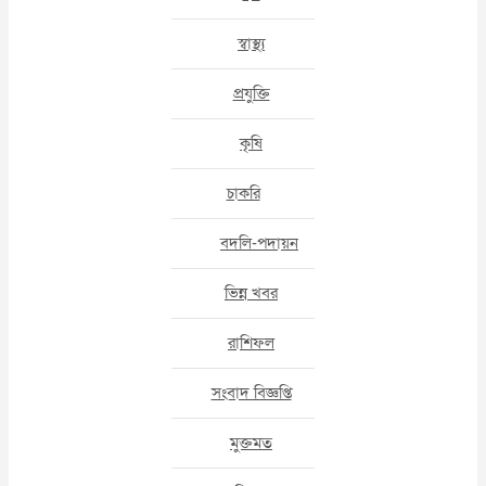
স্বাস্থ্য
প্রযুক্তি
কৃষি
চাকরি
বদলি-পদায়ন
ভিন্ন খবর
রাশিফল
সংবাদ বিজ্ঞপ্তি
মুক্তমত