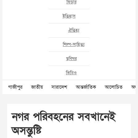
ফিচার
ইতিহাস
ঐতিহ্য
শিল্প-সাহিত্য
ছবিঘর
ভিডিও
গাজীপুর
জাতীয়
সারাদেশ
আন্তর্জাতিক
আলোচিত
অর্থ
নগর পরিবহনের সবখানেই
অসন্তুষ্টি