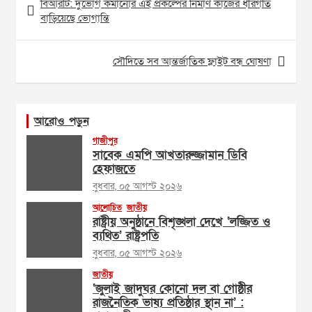
বিআরটি: দুর্ভোগ কমানোর এই প্রকল্পের নির্মাণ কাজের ধীরগতি
navigation
বাড়িয়েছে ভোগান্তি
সৌদিতে সব আন্তর্জাতিক ফ্লাইট বন্ধ ঘোষণা
আরোও পড়ুন
গাজীপুর
সাবেক এমপি আখতারুজ্জামান ডিবি
হেফাজতে
বুধবার, ০৫ আগস্ট ২০২৬
আলোচিত
জাতীয়
রাষ্ট্রীয় অনুষ্ঠানে বিশৃঙ্খলা দেখে ‘লজ্জিত ও
ব্যথিত’ রাষ্ট্রপতি
বুধবার, ০৫ আগস্ট ২০২৬
জাতীয়
‘জুলাই জাদুঘর কোনো দল বা গোষ্ঠীর
রাজনৈতিক ভাষ্য প্রতিষ্ঠার স্থান না’ :