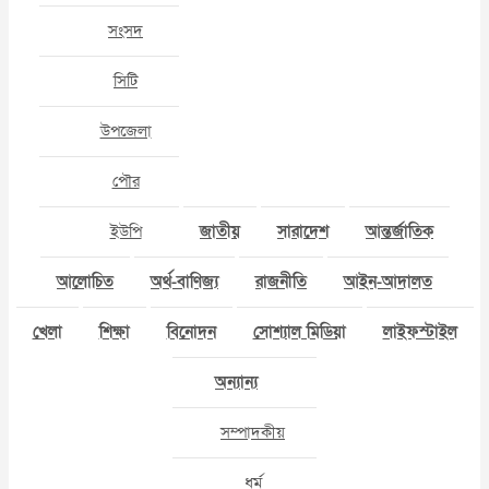
সংসদ
সিটি
উপজেলা
পৌর
ইউপি
জাতীয়
সারাদেশ
আন্তর্জাতিক
আলোচিত
অর্থ-বাণিজ্য
রাজনীতি
আইন-আদালত
খেলা
শিক্ষা
বিনোদন
সোশ্যাল মিডিয়া
লাইফস্টাইল
অন্যান্য
সম্পাদকীয়
ধর্ম