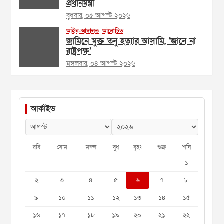
প্রধানমন্ত্রী
বুধবার, ০৫ আগস্ট ২০২৬
আইন-আদালত
আলোচিত
জামিনে মুক্ত তনু হত্যার আসামি, ‘জানে না
রাষ্ট্রপক্ষ’
মঙ্গলবার, ০৪ আগস্ট ২০২৬
আর্কাইভ
রবি
সোম
মঙ্গল
বুধ
বৃহঃ
শুক্র
শনি
১
২
৩
৪
৫
৬
৭
৮
৯
১০
১১
১২
১৩
১৪
১৫
১৬
১৭
১৮
১৯
২০
২১
২২