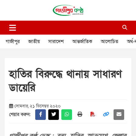
Skip
to
content
গাজীপুর কণ্ঠ
গণমানুষের কণ্ঠ
গাজীপুর
জাতীয়
সারাদেশ
আন্তর্জাতিক
আলোচিত
অর্থ-
হাতির বিরুদ্ধে থানায় সাধারণ
ডায়েরি
সোমবার, ২১ ডিসেম্বর ২০২০
শেয়ার করুন: