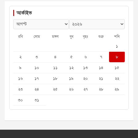
আর্কাইভ
রবি
সোম
মঙ্গল
বুধ
বৃহঃ
শুক্র
শনি
১
২
৩
৪
৫
৬
৭
৮
৯
১০
১১
১২
১৩
১৪
১৫
১৬
১৭
১৮
১৯
২০
২১
২২
২৩
২৪
২৫
২৬
২৭
২৮
২৯
৩০
৩১