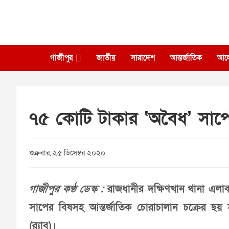
Skip
to
content
গাজীপুর
জাতীয়
সারাদেশ
আন্তর্জাতিক
আল
৭৫ কোটি টাকার ‘অবৈধ’ সাপের
শুক্রবার, ২৫ ডিসেম্বর ২০২০
গাজীপুর কণ্ঠ ডেস্ক :
রাজধানীর দক্ষিণখান থানা এলাকা
সাপের বিষসহ আন্তর্জাতিক চোরাচালান চক্রের ছয় সদ
(র‌্যাব)।