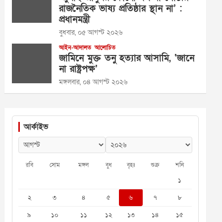
রাজনৈতিক ভাষ্য প্রতিষ্ঠার স্থান না’ :
প্রধানমন্ত্রী
বুধবার, ০৫ আগস্ট ২০২৬
আইন-আদালত
আলোচিত
জামিনে মুক্ত তনু হত্যার আসামি, ‘জানে
না রাষ্ট্রপক্ষ’
মঙ্গলবার, ০৪ আগস্ট ২০২৬
আর্কাইভ
রবি
সোম
মঙ্গল
বুধ
বৃহঃ
শুক্র
শনি
১
২
৩
৪
৫
৬
৭
৮
৯
১০
১১
১২
১৩
১৪
১৫