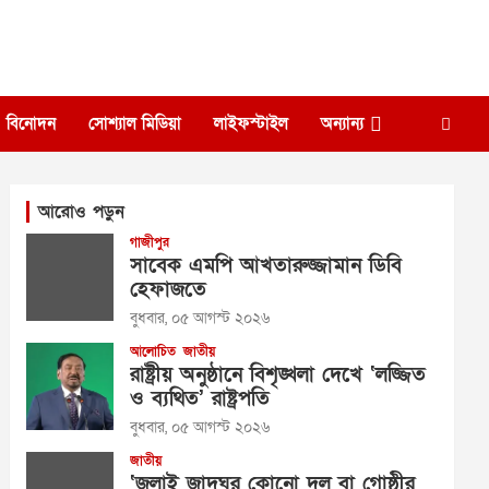
বিনোদন
সোশ্যাল মিডিয়া
লাইফস্টাইল
অন্যান্য
আরোও পড়ুন
গাজীপুর
সাবেক এমপি আখতারুজ্জামান ডিবি
হেফাজতে
বুধবার, ০৫ আগস্ট ২০২৬
আলোচিত
জাতীয়
রাষ্ট্রীয় অনুষ্ঠানে বিশৃঙ্খলা দেখে ‘লজ্জিত
ও ব্যথিত’ রাষ্ট্রপতি
বুধবার, ০৫ আগস্ট ২০২৬
জাতীয়
‘জুলাই জাদুঘর কোনো দল বা গোষ্ঠীর