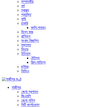
সম্পাদকীয়
ধর্ম
স্বাস্থ্য
প্রযুক্তি
কৃষি
চাকরি
বদলি-পদায়ন
ভিন্ন খবর
রাশিফল
সংবাদ বিজ্ঞপ্তি
মুক্তমত
ফিচার
ইতিহাস
ঐতিহ্য
শিল্প-সাহিত্য
ছবিঘর
ভিডিও
গাজীপুর
জেলা প্রশাসন
জিএমপি
জেলা পুলিশ
সিটি কর্পোরেশন