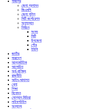
গাজীপুর
জেলা প্রশাসন
জিএমপি
জেলা পুলিশ
সিটি কর্পোরেশন
অনুসন্ধান
নির্বাচন
সংসদ
সিটি
উপজেলা
পৌর
ইউপি
জাতীয়
সারাদেশ
আন্তর্জাতিক
আলোচিত
অর্থ-বাণিজ্য
রাজনীতি
আইন-আদালত
খেলা
শিক্ষা
বিনোদন
সোশ্যাল মিডিয়া
লাইফস্টাইল
অন্যান্য