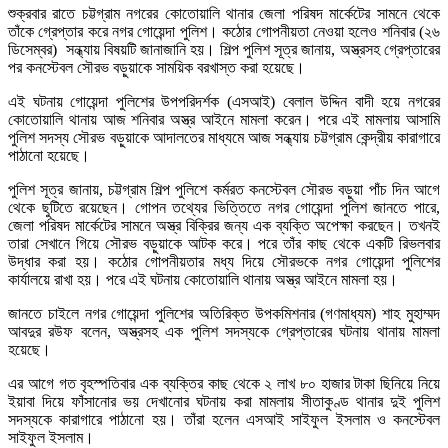
শুক্রবার রাতে চট্টগ্রাম নগরের কোতোয়ালি থানার জেলা পরিষদ মার্কেটের সামনে থেকে
তাঁকে গ্রেপ্তার করে নগর গোয়েন্দা পুলিশ। কঠোর গোপনীয়তা নেওয়া হলেও শনিবার (২৬
ডিসেম্বর) সন্ধ্যায় বিষয়টি জানাজানি হয়। শিল্প পুলিশ সূত্র জানায়, অস্ত্রসহ গ্রেপ্তারের
পর কনস্টেবল সৌরভ বড়ুয়াকে সাময়িক বরখাস্ত করা হয়েছে।
এই ঘটনায় গোয়েন্দা পুলিশের উপপরিদর্শক (এসআই) বেলাল উদ্দিন বাদী হয়ে নগরের
কোতোয়ালি থানায় আজ শনিবার অস্ত্র আইনে মামলা করেন। পরে এই মামলায় আসামি
পুলিশ সদস্য সৌরভ বড়ুয়াকে আদালতের মাধ্যমে আজ সন্ধ্যায় চট্টগ্রাম কেন্দ্রীয় কারাগারে
পাঠানো হয়েছে।
পুলিশ সূত্র জানায়, চট্টগ্রাম শিল্প পুলিশে কর্মরত কনস্টেবল সৌরভ বড়ুয়া পাঁচ দিন আগে
থেকে ছুটিতে রয়েছেন। গোপন তথ্যের ভিত্তিতে নগর গোয়েন্দা পুলিশ জানতে পারে,
জেলা পরিষদ মার্কেটের সামনে অস্ত্র বিক্রির জন্য এক ব্যক্তি অপেক্ষা করছেন। তখনই
তারা সেখানে গিয়ে সৌরভ বড়ুয়াকে আটক করে। পরে তাঁর কাছ থেকে একটি রিভলবার
উদ্ধার করা হয়। কঠোর গোপনীয়তার মধ্য দিয়ে সৌরভকে নগর গোয়েন্দা পুলিশের
কার্যালয়ে রাখা হয়। পরে এই ঘটনায় কোতোয়ালি থানায় অস্ত্র আইনে মামলা হয়।
জানতে চাইলে নগর গোয়েন্দা পুলিশের অতিরিক্ত উপকমিশনার (গণমাধ্যম) শাহ মুহাম্মদ
আবদুর রউফ বলেন, অস্ত্রসহ এক পুলিশ সদস্যকে গ্রেপ্তারের ঘটনায় থানায় মামলা
হয়েছে।
এর আগে গত বৃহস্পতিবার এক ব্যক্তির কাছ থেকে ২ লাখ ৮০ হাজার টাকা ছিনিয়ে নিয়ে
ইয়াবা দিয়ে ফাঁসানোর ভয় দেখানোর ঘটনায় করা মামলায় সীতাকুণ্ড থানার দুই পুলিশ
সদস্যকে কারাগারে পাঠানো হয়। তাঁরা হলেন এসআই সাইফুল ইসলাম ও কনস্টেবল
সাইফুল ইসলাম।