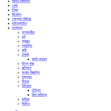
আইন-আদালত
খেলা
শিক্ষা
বিনোদন
সোশ্যাল মিডিয়া
লাইফস্টাইল
অন্যান্য
সম্পাদকীয়
ধর্ম
স্বাস্থ্য
প্রযুক্তি
কৃষি
চাকরি
বদলি-পদায়ন
ভিন্ন খবর
রাশিফল
সংবাদ বিজ্ঞপ্তি
মুক্তমত
ফিচার
ইতিহাস
ঐতিহ্য
শিল্প-সাহিত্য
ছবিঘর
ভিডিও