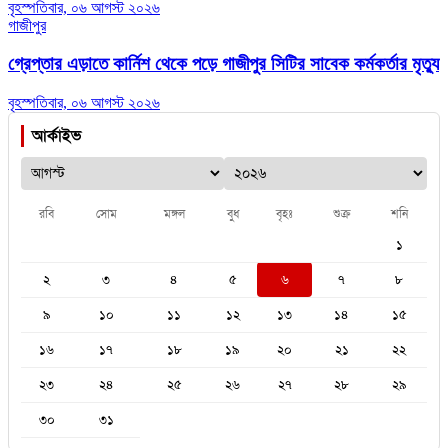
বৃহস্পতিবার, ০৬ আগস্ট ২০২৬
গাজীপুর
গ্রেপ্তার এড়াতে কার্নিশ থেকে পড়ে গাজীপুর সিটির সাবেক কর্মকর্তার মৃত্যু
বৃহস্পতিবার, ০৬ আগস্ট ২০২৬
আর্কাইভ
রবি
সোম
মঙ্গল
বুধ
বৃহঃ
শুক্র
শনি
১
২
৩
৪
৫
৬
৭
৮
৯
১০
১১
১২
১৩
১৪
১৫
১৬
১৭
১৮
১৯
২০
২১
২২
২৩
২৪
২৫
২৬
২৭
২৮
২৯
৩০
৩১