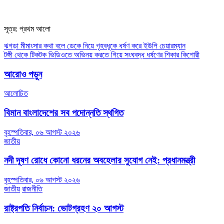
সূত্র: প্রথম আলো
Post
ঝগড়া মীমাংসার কথা বলে ডেকে নিয়ে গৃহবধূকে ধর্ষণ করে ইউপি চেয়ারম্যান
টঙ্গী থেকে টিকটক ভিডিওতে অভিনয় করতে গিয়ে সংঘবদ্ধ ধর্ষণের শিকার কিশোরী
navigation
আরোও পড়ুন
আলোচিত
বিমান বাংলাদেশের সব পদোন্নতি স্থগিত
বৃহস্পতিবার, ০৬ আগস্ট ২০২৬
জাতীয়
নদী দূষণ রোধে কোনো ধরনের অবহেলার সুযোগ নেই: প্রধানমন্ত্রী
বৃহস্পতিবার, ০৬ আগস্ট ২০২৬
জাতীয়
রাজনীতি
রাষ্ট্রপতি নির্বাচন: ভোটগ্রহণ ২০ আগস্ট