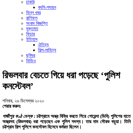
চাকরি
বদলি-পদায়ন
ভিন্ন খবর
রাশিফল
সংবাদ বিজ্ঞপ্তি
মুক্তমত
ফিচার
ইতিহাস
ঐতিহ্য
শিল্প-সাহিত্য
ছবিঘর
ভিডিও
রিভলবার বেচতে গিয়ে ধরা পড়েছে ‘পুলিশ
কনস্টেবল’
শনিবার, ২৬ ডিসেম্বর ২০২০
শেয়ার করুন:
গাজীপুর কণ্ঠ ডেস্ক :
চট্টগ্রামে অস্ত্র বিক্রি করতে গিয়ে গোয়েন্দা (ডিবি) পুলিশের হাতে
অস্ত্রসহ (রিভলবার) ধরা পড়েছেন এক পুলিশ সদস্য। তার নাম সৌরভ বড়ুয়া। তিনি
চট্টগ্রাম শিল্প পুলিশে কনস্টেবল হিসেবে কর্মরত ছিলেন।