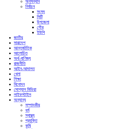
অনুসন্ধান
নির্বাচন
সংসদ
সিটি
উপজেলা
পৌর
ইউপি
জাতীয়
সারাদেশ
আন্তর্জাতিক
আলোচিত
অর্থ-বাণিজ্য
রাজনীতি
আইন-আদালত
খেলা
শিক্ষা
বিনোদন
সোশ্যাল মিডিয়া
লাইফস্টাইল
অন্যান্য
সম্পাদকীয়
ধর্ম
স্বাস্থ্য
প্রযুক্তি
কৃষি