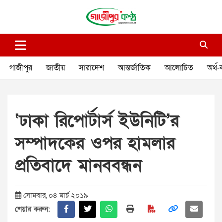
Skip
to
content
গাজীপুর কণ্ঠ
গণমানুষের কণ্ঠ
গাজীপুর
জাতীয়
সারাদেশ
আন্তর্জাতিক
আলোচিত
অর্থ-
‘ঢাকা রিপোর্টার্স ইউনিটি’র
সম্পাদকের ওপর হামলার
প্রতিবাদে মানববন্ধন
সোমবার, ০৪ মার্চ ২০১৯
শেয়ার করুন: