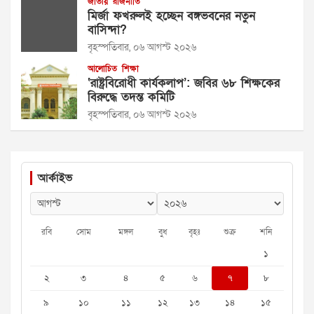
জাতীয়
রাজনীতি
মির্জা ফখরুলই হচ্ছেন বঙ্গভবনের নতুন
বাসিন্দা?
বৃহস্পতিবার, ০৬ আগস্ট ২০২৬
আলোচিত
শিক্ষা
‘রাষ্ট্রবিরোধী কার্যকলাপ’: জবির ৬৮ শিক্ষকের
বিরুদ্ধে তদন্ত কমিটি
বৃহস্পতিবার, ০৬ আগস্ট ২০২৬
আর্কাইভ
রবি
সোম
মঙ্গল
বুধ
বৃহঃ
শুক্র
শনি
১
২
৩
৪
৫
৬
৭
৮
৯
১০
১১
১২
১৩
১৪
১৫