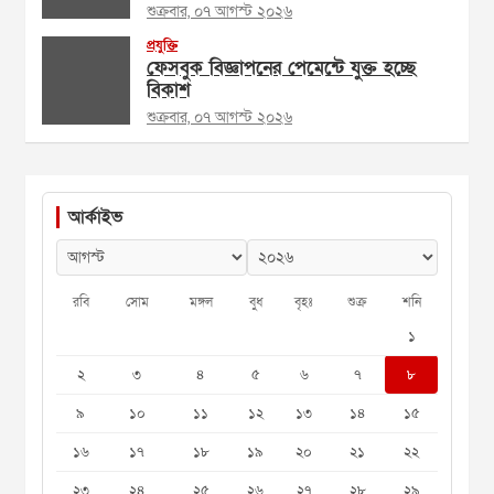
শুক্রবার, ০৭ আগস্ট ২০২৬
প্রযুক্তি
ফেসবুক বিজ্ঞাপনের পেমেন্টে যুক্ত হচ্ছে
বিকাশ
শুক্রবার, ০৭ আগস্ট ২০২৬
আর্কাইভ
রবি
সোম
মঙ্গল
বুধ
বৃহঃ
শুক্র
শনি
১
২
৩
৪
৫
৬
৭
৮
৯
১০
১১
১২
১৩
১৪
১৫
১৬
১৭
১৮
১৯
২০
২১
২২
২৩
২৪
২৫
২৬
২৭
২৮
২৯