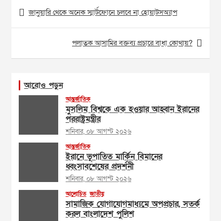
Post
জানুয়ারি থেকে অনেক স্মার্টফোনে চলবে না হোয়াটসঅ্যাপ
navigation
পলাতক আসামির বক্তব্য প্রচারে বাধা কোথায়?
আরোও পড়ুন
আন্তর্জাতিক
মুসলিম বিশ্বকে এক হওয়ার আহ্বান ইরানের
পররাষ্ট্রমন্ত্রীর
শনিবার, ০৮ আগস্ট ২০২৬
আন্তর্জাতিক
ইরানে ভূপাতিত মার্কিন বিমানের
ধ্বংসাবশেষের প্রদর্শনী
শনিবার, ০৮ আগস্ট ২০২৬
আলোচিত
জাতীয়
সামাজিক যোগাযোগমাধ্যমে অপপ্রচার, সতর্ক
করল বাংলাদেশ পুলিশ