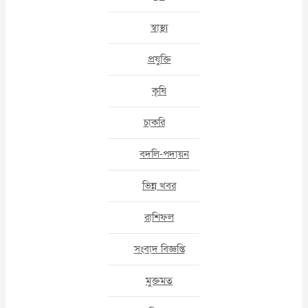
স্বাস্থ্য
প্রযুক্তি
কৃষি
চাকরি
বদলি-পদায়ন
ভিন্ন খবর
রাশিফল
সংবাদ বিজ্ঞপ্তি
মুক্তমত