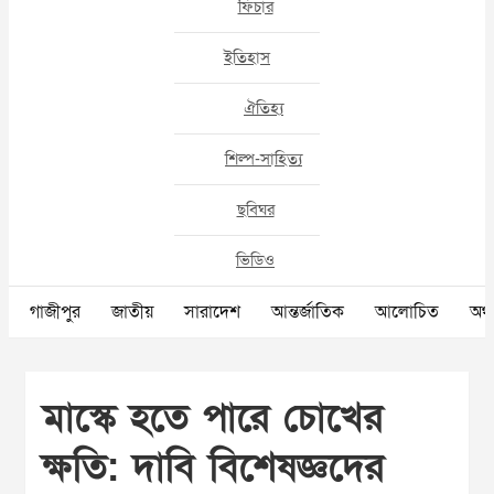
ফিচার
ইতিহাস
ঐতিহ্য
শিল্প-সাহিত্য
ছবিঘর
ভিডিও
গাজীপুর
জাতীয়
সারাদেশ
আন্তর্জাতিক
আলোচিত
অর্থ
মাস্কে হতে পারে চোখের
ক্ষতি: দাবি বিশেষজ্ঞদের