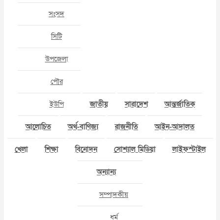
সংসদ
সিটি
উপজেলা
পৌর
ইউপি
জাতীয়
সারাদেশ
আন্তর্জাতিক
আলোচিত
অর্থ-বাণিজ্য
রাজনীতি
আইন-আদালত
খেলা
শিক্ষা
বিনোদন
সোশ্যাল মিডিয়া
লাইফস্টাইল
অন্যান্য
সম্পাদকীয়
ধর্ম