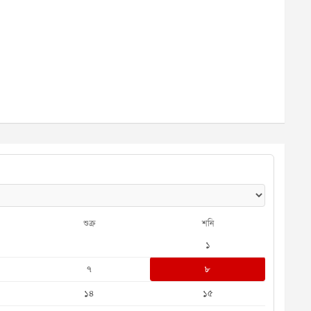
শুক্র
শনি
১
৭
৮
১৪
১৫