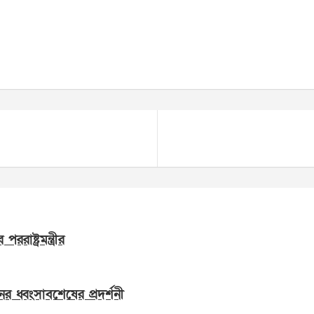
াষ্ট্রমন্ত্রীর
ের ধ্বংসাবশেষের প্রদর্শনী