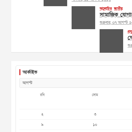
আলোচিত
জাতীয়
সামাজিক যোগায
শুক্রবার, ০৭ আগস্ট 
প্রয
ফে
শু
আর্কাইভ
রবি
সোম
২
৩
৯
১০