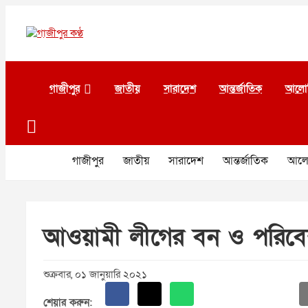
Skip
to
content
গাজীপুর কণ্ঠ
গণমানুষের কণ্ঠ
গাজীপুর
জাতীয়
সারাদেশ
আন্তর্জাতিক
আলো
গাজীপুর
জাতীয়
সারাদেশ
আন্তর্জাতিক
আলো
আওয়ামী লীগের বন ও পরিবে
শুক্রবার, ০১ জানুয়ারি ২০২১
শেয়ার করুন: