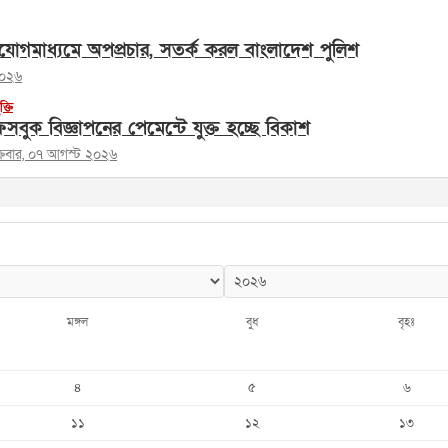
োগমাধ্যমে অপপ্রচার, সতর্ক করল বাংলাদেশ পুলিশ
২০২৬
ুক্তি
সবুক বিজ্ঞাপনের পেমেন্টে যুক্ত হচ্ছে বিকাশ
ক্রবার, ০৭ আগস্ট ২০২৬
মঙ্গল
বুধ
বৃহঃ
৪
৫
৬
১১
১২
১৩