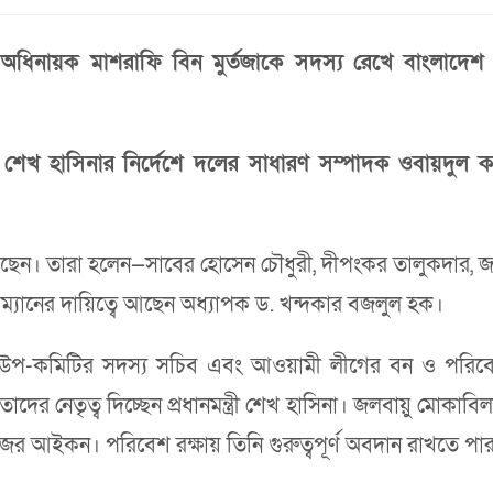
অধিনায়ক মাশরাফি বিন মুর্তজাকে সদস‌্য রেখে বাংলাদ
 শেখ হাসিনার নির্দেশে দলের সাধারণ সম্পাদক ওবায়দুল 
ছেন। তারা হলেন—সাবের হোসেন চৌধুরী, দীপংকর তালুকদার, 
যানের দায়িত্বে আছেন অধ‌্যাপক ড. খন্দকার বজলুল হক।
য়ে উপ-কমিটির সদস‌্য সচিব এবং আওয়ামী লীগের বন ও পরিব
নেতাদের নেতৃত্ব দিচ্ছেন প্রধানমন্ত্রী শেখ হাসিনা। জলবায়ু ম
জের আইকন। পরিবেশ রক্ষায় তিনি গুরুত্বপূর্ণ অবদান রাখতে পা