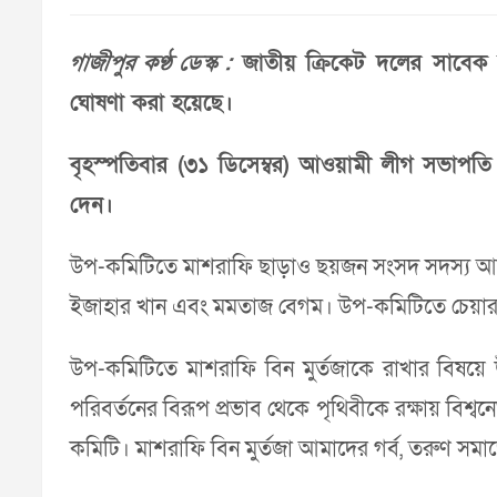
গাজীপুর কণ্ঠ ডেস্ক :
জাতীয় ক্রিকেট দলের সাবেক 
ঘোষণা করা হয়েছে।
বৃহস্পতিবার (৩১ ডিসেম্বর) আওয়ামী লীগ সভাপতি
দেন।
উপ-কমিটিতে মাশরাফি ছাড়াও ছয়জন সংসদ সদস‌্য আ
ইজাহার খান এবং মমতাজ বেগম। উপ-কমিটিতে চেয়ারম‌্
উপ-কমিটিতে মাশরাফি বিন মুর্তজাকে রাখার বিষ
পরিবর্তনের বিরূপ প্রভাব থেকে পৃথিবীকে রক্ষায় বিশ্ব
কমিটি। মাশরাফি বিন মুর্তজা আমাদের গর্ব, তরুণ সমা