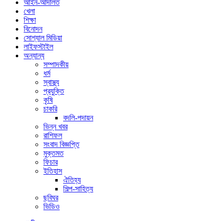
আইন-আদালত
খেলা
শিক্ষা
বিনোদন
সোশ্যাল মিডিয়া
লাইফস্টাইল
অন্যান্য
সম্পাদকীয়
ধর্ম
স্বাস্থ্য
প্রযুক্তি
কৃষি
চাকরি
বদলি-পদায়ন
ভিন্ন খবর
রাশিফল
সংবাদ বিজ্ঞপ্তি
মুক্তমত
ফিচার
ইতিহাস
ঐতিহ্য
শিল্প-সাহিত্য
ছবিঘর
ভিডিও