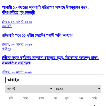
আগামী ১০ বছরের জ্বালানি পরিকল্পনা সংসদে উপস্থাপন করব:
বাঁশাখালীতে প্রধানমন্ত্রী
রবিবার, ০৯ আগস্ট ২০২৬
রাজনীতি
রাষ্ট্রপতি পদে ১১ দলীয় জোটের প্রার্থী অলি আহমদ
রবিবার, ০৯ আগস্ট ২০২৬
গাজীপুর
টঙ্গীতে সড়ক দুর্ঘটনায় মাদ্রাসা ছাত্রের মৃত্যু, বিক্ষোভে অবরুদ্ধ ঢাকা-
ময়মনসিংহ মহাসড়ক
রবিবার, ০৯ আগস্ট ২০২৬
আর্কাইভ
রবি
সোম
মঙ্গল
বুধ
বৃহঃ
শুক্র
শনি
১