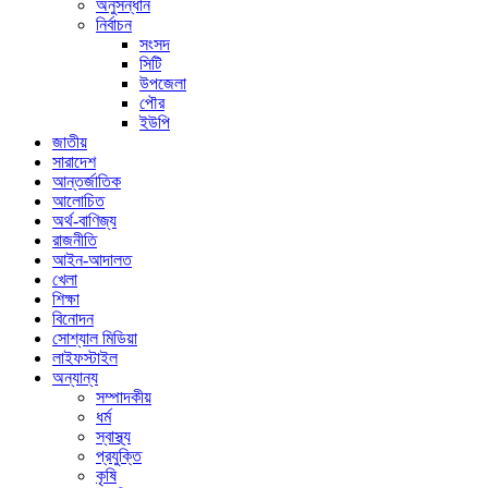
অনুসন্ধান
নির্বাচন
সংসদ
সিটি
উপজেলা
পৌর
ইউপি
জাতীয়
সারাদেশ
আন্তর্জাতিক
আলোচিত
অর্থ-বাণিজ্য
রাজনীতি
আইন-আদালত
খেলা
শিক্ষা
বিনোদন
সোশ্যাল মিডিয়া
লাইফস্টাইল
অন্যান্য
সম্পাদকীয়
ধর্ম
স্বাস্থ্য
প্রযুক্তি
কৃষি