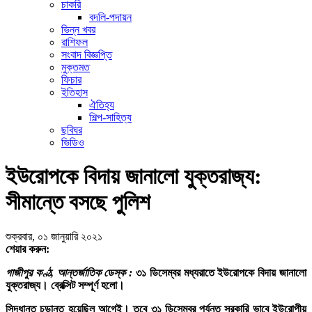
চাকরি
বদলি-পদায়ন
ভিন্ন খবর
রাশিফল
সংবাদ বিজ্ঞপ্তি
মুক্তমত
ফিচার
ইতিহাস
ঐতিহ্য
শিল্প-সাহিত্য
ছবিঘর
ভিডিও
ইউরোপকে বিদায় জানালো যুক্তরাজ্য:
সীমান্তে বসছে পুলিশ
শুক্রবার, ০১ জানুয়ারি ২০২১
শেয়ার করুন:
গাজীপুর কণ্ঠ, আন্তর্জাতিক ডেস্ক :
৩১ ডিসেম্বর মধ্যরাতে ইউরোপকে বিদায় জানালো
যুক্তরাজ্য। ব্রেক্সিট সম্পূর্ণ হলো।
সিদ্ধান্ত চূড়ান্ত হয়েছিল আগেই। তবে ৩১ ডিসেম্বর পর্যন্ত সরকারি ভাবে ইউরোপীয়