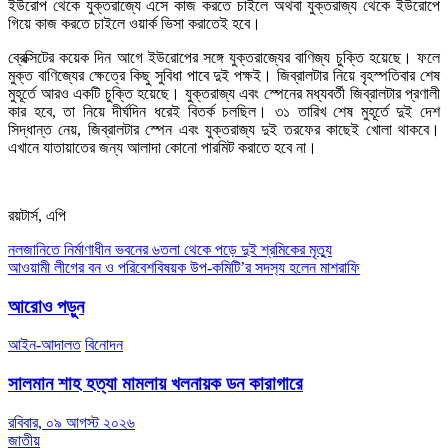
ইউরোপ থেকে যুক্তরাজ্যে এসে কাজ করতে চাইলে অথবা যুক্তরাজ্য থেকে ইউরোপে
গিয়ে কাজ করতে চাইলে ওয়ার্ক ভিসা করাতেই হবে।
ব্রেক্সিটের কয়েক দিন আগে ইউরোপের সঙ্গে যুক্তরাজ্যের বাণিজ্য চুক্তি হয়েছে। ফলে
মুক্ত বাণিজ্যের ক্ষেত্রে কিছু সুবিধা পাবে দুই পক্ষই। জিব্রালটার নিয়ে বৃহস্পতিবার শেষ
মুহূর্তে আরও একটি চুক্তি হয়েছে। যুক্তরাজ্য এবং স্পেনের মধ্যবর্তী জিব্রালটার প্রণালী
কার হবে, তা নিয়ে দীর্ঘদিন ধরেই বিতর্ক চলছিল। ৩১ তারিখ শেষ মুহূর্তে দুই দেশ
সিদ্ধান্ত নেয়, জিব্রালটার স্পেন এবং যুক্তরাজ্য দুই তরফের কাছেই খোলা থাকবে।
এখানে যাতায়াতের জন্য আলাদা কোনো পারমিট করাতে হবে না।
রয়টার্স, এপি
Post
নলজানিতে নির্মাণাধীন ভবনের ৬তলা থেকে পড়ে দুই শ্রমিকের মৃত্যু
আওয়ামী লীগের বন ও পরিবেশবিষয়ক উপ-কমিটি’র সদস‌্য হলেন মাশরাফি
navigation
আরোও পড়ুন
আইন-আদালত
বিনোদন
সালমান শাহ হত্যা মামলায় খলনায়ক ডন কারাগারে
রবিবার, ০৯ আগস্ট ২০২৬
জাতীয়