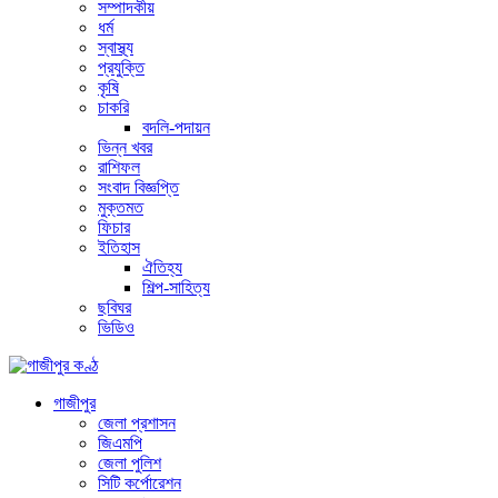
সম্পাদকীয়
ধর্ম
স্বাস্থ্য
প্রযুক্তি
কৃষি
চাকরি
বদলি-পদায়ন
ভিন্ন খবর
রাশিফল
সংবাদ বিজ্ঞপ্তি
মুক্তমত
ফিচার
ইতিহাস
ঐতিহ্য
শিল্প-সাহিত্য
ছবিঘর
ভিডিও
গাজীপুর
জেলা প্রশাসন
জিএমপি
জেলা পুলিশ
সিটি কর্পোরেশন