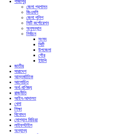
গাজীপুর
জেলা প্রশাসন
জিএমপি
জেলা পুলিশ
সিটি কর্পোরেশন
অনুসন্ধান
নির্বাচন
সংসদ
সিটি
উপজেলা
পৌর
ইউপি
জাতীয়
সারাদেশ
আন্তর্জাতিক
আলোচিত
অর্থ-বাণিজ্য
রাজনীতি
আইন-আদালত
খেলা
শিক্ষা
বিনোদন
সোশ্যাল মিডিয়া
লাইফস্টাইল
অন্যান্য