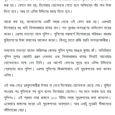
করা হয়। ফোনে বলা হয়, দিলোয়ার হোসেনকে পেতে হলে অবিলম্বে পাঁচ লাখ টাকা
দিতে হবে। আর তা এলিম উদ্দিনের কাছে দিতে হবে।
আরো বলা হয়, বাংলাদেশের একটি নম্বর থেকে ওই ফোন করা হয়। এরপরই
দিলোয়ারে বড় ভাই নিলামবাজার থানায় যান। গত বুধবার অপহরণের অভিযোগ দায়ের
করেন। এরপর তদন্তে নামে পুলিশ। পুলিশের পরামর্শে দিলোয়ারের পরিবারও বারবার
মুক্তিপণের টাকা কমানোর আবেদন করেন। কিন্তু তাতে রাজি হয়নি অপহরণকারীরা।
অবশেষে তদন্তে নামেন করিমগঞ্জ জেলার পুলিশ সুপার ময়ঙ্ক কুমার ঝাঁ। অতিরিক্ত
পুলিশ সুপার জ্যোতি রঞ্জন দেবনাথ এবং নিলামবাজার থানার সিআই আনোয়ার
হোসেনকেও সঙ্গে নেন তিনি। এর আগেই ফোনের সূত্র ধরে এলিম উদ্দিনকে
গ্রেপ্তার করে পুলিশ। এরপর পুলিশের জিজ্ঞাসাবাদে এই সুড়ঙ্গপথের কথা জানান
এলিম।
এই খবর পেয়ে দুষ্কৃতকারীরা উপায় না দেখে দিলোয়ার হোসেনকে ছেড়ে দেয়। মুক্তি
পাওয়ার পর পুলিশকে সব খুলে বলেন দিলোয়ার হোসেন। সব শুনে অবাক হয়ে যায়
পুলিশও। এই প্রথম তারা জঙ্গলে ২০০ মিটার লম্বা সুড়ঙ্গপথের কথা জানলেন।
একেবারে জঙ্গলের মধ্যে এই সুড়ঙ্গপথের অবস্থান। আর একটু দূরেরই সীমান্তের
কাঁটাতারের বেড়া।