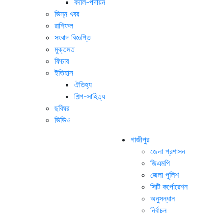
বদলি-পদায়ন
ভিন্ন খবর
রাশিফল
সংবাদ বিজ্ঞপ্তি
মুক্তমত
ফিচার
ইতিহাস
ঐতিহ্য
শিল্প-সাহিত্য
ছবিঘর
ভিডিও
গাজীপুর
জেলা প্রশাসন
জিএমপি
জেলা পুলিশ
সিটি কর্পোরেশন
অনুসন্ধান
নির্বাচন