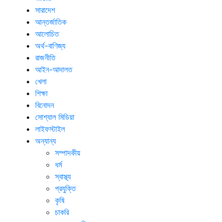
সারাদেশ
আন্তর্জাতিক
আলোচিত
অর্থ-বাণিজ্য
রাজনীতি
আইন-আদালত
খেলা
শিক্ষা
বিনোদন
সোশ্যাল মিডিয়া
লাইফস্টাইল
অন্যান্য
সম্পাদকীয়
ধর্ম
স্বাস্থ্য
প্রযুক্তি
কৃষি
চাকরি