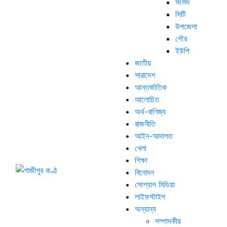
সংসদ
সিটি
উপজেলা
পৌর
ইউপি
জাতীয়
সারাদেশ
আন্তর্জাতিক
আলোচিত
অর্থ-বাণিজ্য
রাজনীতি
আইন-আদালত
খেলা
শিক্ষা
বিনোদন
সোশ্যাল মিডিয়া
লাইফস্টাইল
অন্যান্য
সম্পাদকীয়