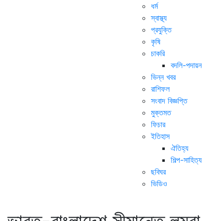
ধর্ম
স্বাস্থ্য
প্রযুক্তি
কৃষি
চাকরি
বদলি-পদায়ন
ভিন্ন খবর
রাশিফল
সংবাদ বিজ্ঞপ্তি
মুক্তমত
ফিচার
ইতিহাস
ঐতিহ্য
শিল্প-সাহিত্য
ছবিঘর
ভিডিও
ভারত-বাংলাদেশ সীমান্তে লম্বা