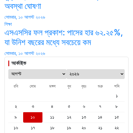
অবস্থা ঘোষণা
সোমবার, ১০ আগস্ট ২০২৬
শিক্ষা
এসএসসির ফল প্রকাশ: পাসের হার ৬২.২৫%,
যা উনিশ বছরের মধ্যে সবচেয়ে কম
সোমবার, ১০ আগস্ট ২০২৬
আর্কাইভ
রবি
সোম
মঙ্গল
বুধ
বৃহঃ
শুক্র
শনি
১
২
৩
৪
৫
৬
৭
৮
৯
১০
১১
১২
১৩
১৪
১৫
১৬
১৭
১৮
১৯
২০
২১
২২