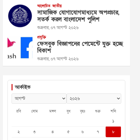
আলোচিত
জাতীয়
সামাজিক যোগাযোগমাধ্যমে অপপ্রচার,
সতর্ক করল বাংলাদেশ পুলিশ
শুক্রবার, ০৭ আগস্ট ২০২৬
প্রযুক্তি
ফেসবুক বিজ্ঞাপনের পেমেন্টে যুক্ত হচ্ছে
বিকাশ
শুক্রবার, ০৭ আগস্ট ২০২৬
আর্কাইভ
রবি
সোম
মঙ্গল
বুধ
বৃহঃ
শুক্র
শনি
১
২
৩
৪
৫
৬
৭
৮