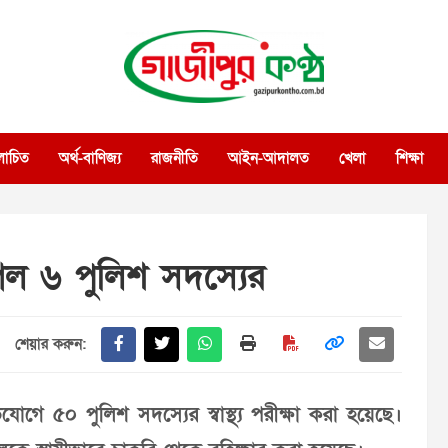
গাজীপুর কণ্ঠ
গণমানুষের কণ্ঠ
োচিত
অর্থ-বাণিজ্য
রাজনীতি
আইন-আদালত
খেলা
শিক্ষা
ল ৬ পুলিশ সদস্যের
শেয়ার করুন:
ে ৫০ পুলিশ সদস্যের স্বাস্থ্য পরীক্ষা করা হয়েছে।