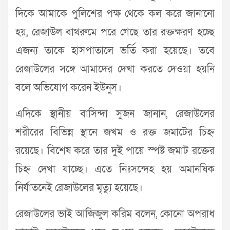
দি‌কে আমা‌কে পু‌লিশের পক্ষ থেকে কল ক‌রে জানানো
হয়, রেজাউল বাথরু‌মে প‌রে গেছে তার রক্তক্ষরণ হচ্ছে
এজন্য তাকে হাসপাতা‌লে ভ‌র্তি করা হ‌য়ে‌ছে। ত‌বে
রেজাউলের সঙ্গে আমা‌দের দেখা কর‌তে দেওয়া হয়নি
বলে অভিযোগ করেন ইউনু‌স।
এদিকে স্থানীয় বা‌সিন্দা সুজন জানান, রেজাউ‌লের
শরী‌রের বি‌ভিন্ন স্থানে জখ‌ম ও রক্ত জমাটের চিহ্ন
র‌য়ে‌ছে। বি‌শেষ ক‌রে তার দুই পা‌য়ে স্পষ্ট জমাট র‌ক্তের
চিহ্ন দেখা যা‌চ্ছে। এতে নিঃস‌ন্দে‌হ হয় অমান‌ষিক
নির্যাত‌নেই রেজাউ‌লের মৃত্যু হ‌য়ে‌ছে।
রেজাউ‌লের ভাই আজিজুল ক‌রিম ব‌লেন, কো‌নো অপরাধ