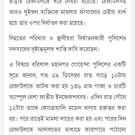
ছাড়াই রেজাউল‌কে ধ‌রে নেওয়া হ‌য়ে‌ছে। রেজাউ‌লসহ
আরও দুইজন ব্যক্তিকে মামলায় ফাঁসা‌নোর চেষ্টায় ব্যর্থ
হয়ে তার ওপর নির্যাতন করা হয়ে‌ছে।
নিহতের প‌রিবার ও স্থানীয়রা নির্যাতনকারী পু‌লি‌শের
সদস্যদের দৃষ্টান্তমূলক শা‌স্তি দাবি ক‌রে‌ছেন।
এ বিষ‌য়ে বরিশাল মহানগর গো‌য়েন্দা পু‌লি‌শের এক‌টি
সূত্রে জানান, গত ২৯ ডিসেম্বর রাত সা‌ড়ে ১০টায়
রেজাউল‌কে আটক করা হয় ১৩৬ গ্রাম গাজা ও চারটি
অ্যাম্পুল নেশা জাতীয় ইন‌জেকশনসহ। এদিন রাত পৌ‌নে
১২টায় তা‌কে কোতোয়ালি ম‌ডেল থানায় হস্তান্তর করা
হয়। পরে রা‌তেই মামলা দা‌য়ের করা হয় এবং প‌রের দিন
রেজাউ‌লকে আদাল‌তের মাধ্যমে কারাগা‌রে পাঠানো