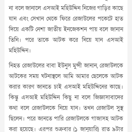
না ব‌লে জানা‌লে এসআই ম‌হিউদ্দিন নি‌জের গা‌ড়ির কা‌ছে
যান এবং সেখান থে‌কে ফি‌রে রেজাউলের প‌কে‌টে হাত
দি‌য়ে এক‌টি নেশা জাতীয় ইন‌জেকশন পায় ব‌লে জানান
তিনি। পরে তা‌কে আটক করে নি‌য়ে যান এসআই
ম‌হিউদ্দিন।
নিহত রেজাউলের বাবা ইউনু‌স মুন্সী জানান, রেজাউলকে
আটকের সময় ঘটনাস্থ‌লে আমি আমার ছে‌লে‌কে আটক
করার কারণ জান‌তে চাই এসআই ম‌হিউদ্দিনের কা‌ছে।
কিন্তু এসআই ম‌হিউদ্দিন কিছু না বলে জিজ্ঞাসাবা‌দের
কথা ব‌লে রেজাউল‌কে নি‌য়ে যান। তখন রেজাউল সুস্থ
ছিলেন। প‌রে জান‌তে পা‌রি রেজাউল‌কে গাজাসহ আটক
করা হ‌য়ে‌ছে। এরপর শুক্রবার (১ জানুয়ারি) রাত ৯টার