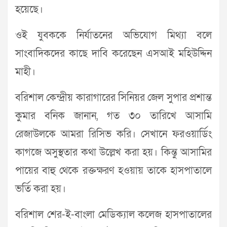
হয়েছে।
ওই যুবক‌কে নির্যাত‌নের অভিযোগ মিথ্যা ব‌লে
সাংবা‌দিক‌দের কা‌ছে দা‌বি ক‌রে‌ছেন এসআই ম‌হিউদ্দিন
মা‌হী।
ব‌রিশাল কেন্দ্রীয় কারাগা‌রের সি‌নিয়র জেল সুপার প্রশান্ত
কুমার ব‌নিক জানান, গত ৩০ তা‌রিখে আসামি
রেজাউ‌লকে আমরা রি‌সিভ ক‌রি। সেখা‌নে ফরওয়া‌র্ডিং
কাগ‌জে অসুস্থতার কথা উল্লেখ করা হয়। কিন্তু আসামির
পা‌য়ের বাহু থে‌কে রক্তক্ষরণ হওয়ায় তা‌কে হাসপাতা‌লে
ভ‌র্তি করা হয়।
ব‌রিশাল শের-ই-বাংলা মে‌ডি‌ক্যাল কলেজ হাসপাতা‌লের