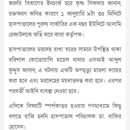
জরুরি বিভা‌গের ইনচার্জ হ‌রে কৃষ্ণ সিকদার জানান,
রক্তক্ষরণ জ‌নিত কার‌ণে ১ জানুয়ারি ৯টা ৩৫ মি‌নি‌টে
হাসপাতালের পুরুষ সার্জারির এক নম্বর ইউনিটে আসামি
রেজাউ‌লকে ভ‌র্তি করে কারা কর্তৃপক্ষ।
হাসপাতা‌লের মরদেহ রাখা ঘ‌রের সামনে উপ‌স্থিত থাকা
ব‌রিশাল কোতোয়ালি ম‌ডেল থানার এসআই আব্দুল
কুদ্দুস জানান, এ ঘটনায় এক‌টি অপমৃত্যু মামলা দা‌য়ের
করা হ‌বে এবং মরদেহের ময়নাতদন্ত করা হ‌বে। এরপর
পরবর্তী আইনি ব্যবস্থা নেওয়া হ‌বে।
এদিকে বিষয়‌টি স্পর্শকাতর হওয়ায় গণমাধ্যমে কিছু
বল‌তে রা‌জি হন‌নি হাসপাতাল প‌রিচালক ডা. বা‌কির
হো‌সেন।