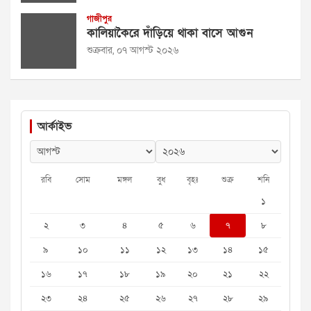
গাজীপুর
কালিয়াকৈরে দাঁড়িয়ে থাকা বাসে আগুন
শুক্রবার, ০৭ আগস্ট ২০২৬
আর্কাইভ
রবি
সোম
মঙ্গল
বুধ
বৃহঃ
শুক্র
শনি
১
২
৩
৪
৫
৬
৭
৮
৯
১০
১১
১২
১৩
১৪
১৫
১৬
১৭
১৮
১৯
২০
২১
২২
২৩
২৪
২৫
২৬
২৭
২৮
২৯