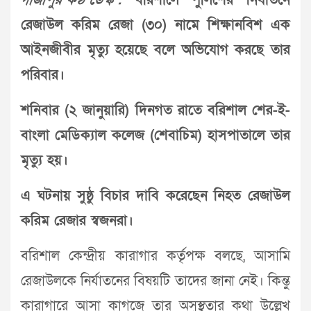
গাজীপুর কণ্ঠ ডেস্ক :
ব‌রিশালে পু‌লি‌শের নির্যাত‌নে
রেজাউল ক‌রিম রেজা (৩০) না‌মে শিক্ষানবিশ এক
আইনজীবীর মৃত্যু হয়েছে বলে অভিযোগ করছে তার
পরিবার।
শ‌নিবার (২ জানুয়ারি) দিনগত রা‌তে ব‌রিশাল শের-ই-
বাংলা মে‌ডি‌ক্যাল ক‌লেজ (শেবাচিম) হাসপাতা‌লে তার
মৃত্যু হয়।
এ ঘটনায় সুষ্ঠু বিচার দাবি ক‌রে‌ছেন নিহত রেজাউল
ক‌রিম রেজার স্বজনরা।
ব‌রিশাল কেন্দ্রীয় কারাগার কর্তৃপক্ষ বল‌ছে, আসামি
রেজাউলকে নির্যাত‌নের বিষয়টি তা‌দের জানা নেই। কিন্তু
কারাগা‌রে আসা কাগ‌জে তার অসুস্থতার কথা উল্লেখ