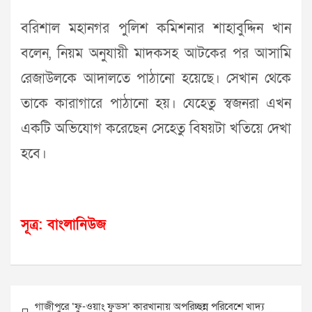
ব‌রিশাল মহানগর পু‌লিশ ক‌মিশনার শাহাবু‌দ্দিন খান
ব‌লেন, নিয়ম অনুযায়ী মাদকসহ আট‌কের পর আসামি‌
রেজাউলকে আদাল‌তে পাঠানো হ‌য়ে‌ছে। সেখান থে‌কে
তা‌কে কারাগারে পাঠা‌নো হয়। যে‌হেতু স্বজনরা এখন
একটি অভি‌যোগ ক‌রে‌ছেন সে‌হেতু বিষয়টা খতি‌য়ে দেখা
হ‌বে।
সূত্র: বাংলানিউজ
Post
গাজীপুরে ‘ফু-ওয়াং ফুডস’ কারখানায় অপরিচ্ছন্ন পরিবেশে খাদ্য