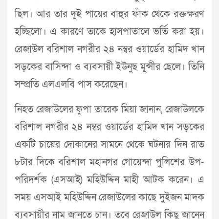
ছি‌ল। আর তার দুই পা‌য়ের বাহু‌র ফাঁক থে‌কে রক্তক্ষরণ
হ‌চ্ছি‌লো। এ কার‌ণে তা‌কে হাসপাতা‌লে ভ‌র্তি করা হয়।
রেজাউল ব‌রিশাল নগরীর ২৪ নম্বর ওয়া‌র্ডের হা‌মিদ খান
সড়‌কের বা‌সিন্দা ও ব্যবসায়ী ইউনুছ মুন্সীর ছে‌লে। তিনি
সম্প্রতি এলএলবি পাস ক‌রে‌ছেন।
নিহত রেজাউলের ফুপা তা‌রেক মিয়া জানান, রেজাউল‌কে
ব‌রিশাল নগরীর ২৪ নম্বর ওয়া‌র্ডের হা‌মিদ খান সড়কের
এক‌টি চা‌য়ের দোকা‌নের সাম‌নে থে‌কে ঘটনার দিন রাত
৮টার দি‌কে বরিশাল মহানগর গো‌য়েন্দা পু‌লি‌শের উপ-
পরিদর্শক (এসআই) ম‌হিউদ্দিন মা‌হী আটক করেন। এ
সময় এসআই ম‌হিউদ্দিন রেজাউলের কাছে দুইজন মাদক
ব্যবসায়ীর নাম জান‌তে চান। ত‌বে রেজাউল কিছু জা‌নেন