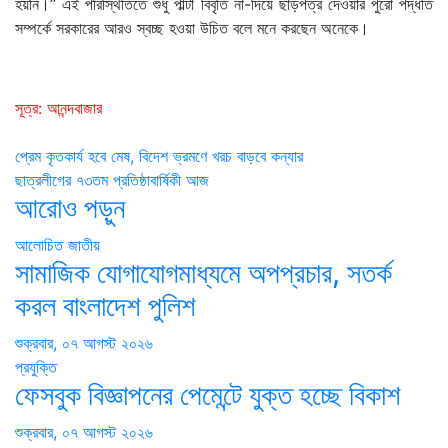
হয়নি।’’ এই পরিস্থিতিতে শুধু পাল্টা বিবৃতি না-দিয়ে ছাড়পত্র দেওয়ার পুরো পদ্ধতি
সম্পর্কে সরকারের আরও স্বচ্ছ হওয়া উচিত বলে মনে করছেন অনেকে।
সূত্র: আনন্দবাজার
Post
প্রেম কৃতকার্য হবে মেষ, বিদেশ ভ্রমণে খরচ বাড়বে কন্যার
ছাত্রলীগের ৭৩তম প্রতিষ্ঠাবার্ষিকী আজ
navigation
আরোও পড়ুন
আলোচিত
জাতীয়
সামাজিক যোগাযোগমাধ্যমে অপপ্রচার, সতর্ক
করল বাংলাদেশ পুলিশ
শুক্রবার, ০৭ আগস্ট ২০২৬
প্রযুক্তি
ফেসবুক বিজ্ঞাপনের পেমেন্টে যুক্ত হচ্ছে বিকাশ
শুক্রবার, ০৭ আগস্ট ২০২৬