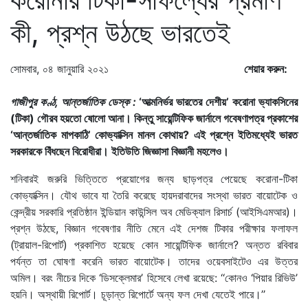
কী, প্রশ্ন উঠছে ভারতেই
সোমবার, ০৪ জানুয়ারি ২০২১
শেয়ার করুন:
গাজীপুর কণ্ঠ, আন্তর্জাতিক ডেস্ক :
‘আত্মনির্ভর ভারতের দেশীয়’ করোনা ভ্যাকসিনের
(টিকা) গৌরব হয়তো ষোলো আনা। কিন্তু সায়েন্টিফিক জার্নালে গবেষণাপত্র প্রকাশের
‘আন্তর্জাতিক মাপকাঠি’ কোভ্যাক্সিন মানল কোথায়? এই প্রশ্নে ইতিমধ্যেই ভারত
সরকারকে বিঁধছেন বিরোধীরা। ইতিউতি জিজ্ঞাসা বিজ্ঞানী মহলেও।
শনিবারই জরুরি ভিত্তিতে প্রয়োগের জন্য ছাড়পত্র পেয়েছে করোনা-টিকা
কোভ্যাক্সিন। যৌথ ভাবে যা তৈরি করেছে হায়দরাবাদের সংস্থা ভারত বায়োটেক ও
কেন্দ্রীয় সরকারি প্রতিষ্ঠান ইন্ডিয়ান কাউন্সিল অব মেডিক্যাল রিসার্চ (আইসিএমআর)।
প্রশ্ন উঠছে, বিজ্ঞান গবেষণার নীতি মেনে এই দেশজ টিকার পরীক্ষার ফলাফল
(ট্রায়াল-রিপোর্ট) প্রকাশিত হয়েছে কোন সায়েন্টিফিক জার্নালে? অন্তত রবিবার
পর্যন্ত তা ঘোষণা করেনি ভারত বায়োটেক। তাদের ওয়েবসাইটেও এর উত্তর
অমিল। বরং নীচের দিকে ‘ডিসক্লেমার’ হিসেবে লেখা রয়েছে: ‘‘কোনও ‘পিয়ার রিভিউ’
হয়নি। অস্থায়ী রিপোর্ট। চূড়ান্ত রিপোর্টে অন্য ফল দেখা যেতেই পারে।’’