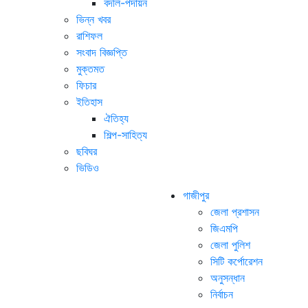
বদলি-পদায়ন
ভিন্ন খবর
রাশিফল
সংবাদ বিজ্ঞপ্তি
মুক্তমত
ফিচার
ইতিহাস
ঐতিহ্য
শিল্প-সাহিত্য
ছবিঘর
ভিডিও
গাজীপুর
জেলা প্রশাসন
জিএমপি
জেলা পুলিশ
সিটি কর্পোরেশন
অনুসন্ধান
নির্বাচন