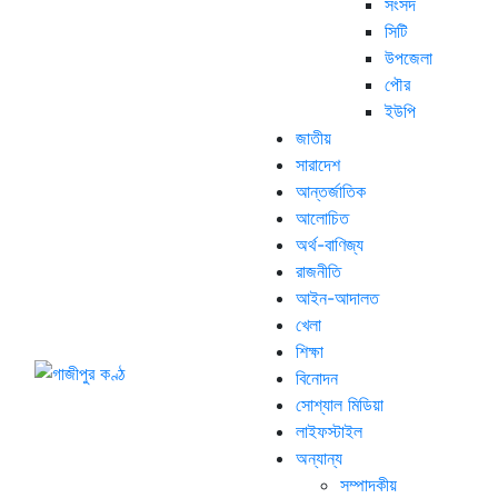
সংসদ
সিটি
উপজেলা
পৌর
ইউপি
জাতীয়
সারাদেশ
আন্তর্জাতিক
আলোচিত
অর্থ-বাণিজ্য
রাজনীতি
আইন-আদালত
খেলা
শিক্ষা
বিনোদন
সোশ্যাল মিডিয়া
লাইফস্টাইল
অন্যান্য
সম্পাদকীয়