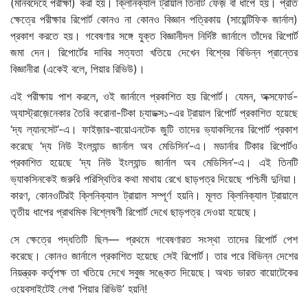
(মানবদেহে পরীক্ষা) করা হয়। ক্লিনিক্যাল ট্রায়াল তিনটি ফেজ় বা ধাপে হয়। প্রতি
ক্ষেত্রে পরীক্ষার রিপোর্ট কোনও না কোনও বিজ্ঞান পত্রিকায় (সায়েন্টিফিক জার্নাল)
প্রকাশ করতে হয়। গবেষণার সঙ্গে যুক্ত বিজ্ঞানীদল নির্দিষ্ট জার্নালে তাঁদের রিপোর্ট
জমা দেন। রিপোর্টের দাবির সত্যতা খতিয়ে দেখেন বিশ্বের বিভিন্ন প্রান্তের
বিজ্ঞানীরা (একেই বলে, পিয়ার রিভিউ)।
এই পরীক্ষায় পাশ করলে, ওই জার্নালে প্রকাশিত হয় রিপোর্ট। যেমন, অক্সফোর্ড-
অ্যাস্ট্রাজ়েনেকার তৈরি করোনা-টিকা চ্যাডক্স১-এর ট্রায়াল রিপোর্ট প্রকাশিত হয়েছে
‘দ্য ল্যানসেট’-এ। ফাইজ়ার-বায়োএনটেক জুটি তাদের ভ্যাকসিনের রিপোর্ট প্রকাশ
করেছে ‘দ্য নিউ ইংল্যান্ড জার্নাল অব মেডিসিন’-এ। মডার্নার টিকার রিপোর্টও
প্রকাশিত হয়েছে ‘দ্য নিউ ইংল্যান্ড জার্নাল অব মেডিসিন’-এ। এই তিনটি
ভ্যাকসিনকেই জরুরি পরিস্থিতির কথা মাথায় রেখে ছাড়পত্র দিয়েছে পশ্চিমী দুনিয়া।
কারণ, কোনওটিরই ক্লিনিক্যাল ট্রায়াল সম্পূর্ণ হয়নি। মূলত ক্লিনিক্যাল ট্রায়ালে
তৃতীয় ধাপের প্রাথমিক বিশ্লেষণী রিপোর্ট দেখে ছাড়পত্র দেওয়া হয়েছে।
সে ক্ষেত্রে পদ্ধতিটি ছিল— প্রথমে গবেষণারত সংস্থা তাদের রিপোর্ট পেশ
করেছে। কোনও জার্নালে প্রকাশিত হয়েছে সেই রিপোর্ট। তার পরে বিভিন্ন দেশের
নিয়ন্ত্রক কর্তৃপক্ষ তা খতিয়ে দেখে সবুজ সঙ্কেত দিয়েছে। অথচ ভারত বায়োটেকের
ওয়েবসাইটেই লেখা ‘পিয়ার রিভিউ’ হয়নি!