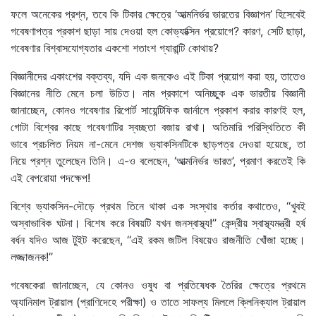
ফলে অনেকের প্রশ্ন, তবে কি টিকার ক্ষেত্রে ‘আত্মনির্ভর ভারতের বিজ্ঞাপন’ হিসেবেই
গবেষণাপত্র প্রকাশ ছাড়া সায় দেওয়া হল কোভ্যাক্সিন প্রয়োগে? কারণ, সেটি ছাড়া,
গবেষণার বিশ্বাসযোগ্যতার একশো শতাংশ গ্যারান্টি কোথায়?
বিজ্ঞানীদের একাংশের বক্তব্য, যদি এক জনকেও এই টিকা প্রয়োগ করা হয়, তাতেও
বিজ্ঞানের নীতি মেনে চলা উচিত। নাম প্রকাশে অনিচ্ছুক এক ভারতীয় বিজ্ঞানী
জানাচ্ছেন, কোনও গবেষণার রিপোর্ট সায়েন্টিফিক জার্নালে প্রকাশ করার কারণই হল,
গোটা বিশ্বের কাছে গবেষণাটির স্বচ্ছতা বজায় রাখা। অতিমারি পরিস্থিতিতে কী
ভাবে প্রচলিত নিয়ম না-মেনে দেশজ ভ্যাকসিনটিকে ছাড়পত্র দেওয়া হয়েছে, তা
নিয়ে প্রশ্ন তুলেছেন তিনি। এ-ও বলেছেন, ‘আত্মনির্ভর ভারত’, প্রমাণ করতেই কি
এই বেপরোয়া পদক্ষেপ!
বিশ্বে ভ্যাকসিন-দৌড়ে প্রথম তিনে থাকা এক সংস্থার কর্তার কথাতেও, ‘‘খুবই
অস্বাভাবিক ঘটনা। বিশেষ করে বিষয়টি যখন জনস্বাস্থ্য!’’ কেন্দ্রীয় স্বাস্থ্যমন্ত্রী হর্ষ
বর্ধন যদিও আজ টুইট করেছেন, ‘‘এই রকম জটিল বিষয়েও রাজনীতি খোঁজা হচ্ছে।
লজ্জাজনক!’’
গবেষকেরা জানাচ্ছেন, যে কোনও ওষুধ বা প্রতিষেধক তৈরির ক্ষেত্রে প্রথমে
অ্যানিমাল ট্রায়াল (প্রাণিদেহে পরীক্ষা) ও তাতে সাফল্য মিললে ক্লিনিক্যাল ট্রায়াল