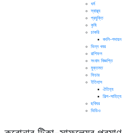
ধর্ম
স্বাস্থ্য
প্রযুক্তি
কৃষি
চাকরি
বদলি-পদায়ন
ভিন্ন খবর
রাশিফল
সংবাদ বিজ্ঞপ্তি
মুক্তমত
ফিচার
ইতিহাস
ঐতিহ্য
শিল্প-সাহিত্য
ছবিঘর
ভিডিও
করোনার টিকা-সাফল্যের প্রমাণ