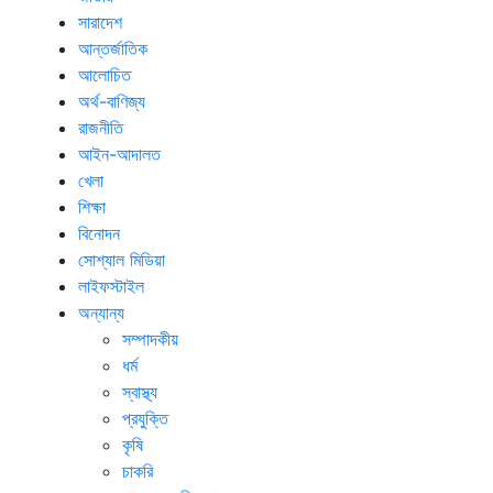
সারাদেশ
আন্তর্জাতিক
আলোচিত
অর্থ-বাণিজ্য
রাজনীতি
আইন-আদালত
খেলা
শিক্ষা
বিনোদন
সোশ্যাল মিডিয়া
লাইফস্টাইল
অন্যান্য
সম্পাদকীয়
ধর্ম
স্বাস্থ্য
প্রযুক্তি
কৃষি
চাকরি