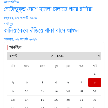
আন্তর্জাতিক
নেটোভুক্ত দেশে হামলা চালাতে পারে রাশিয়া
শুক্রবার, ০৭ আগস্ট ২০২৬
গাজীপুর
কালিয়াকৈরে দাঁড়িয়ে থাকা বাসে আগুন
শুক্রবার, ০৭ আগস্ট ২০২৬
আর্কাইভ
রবি
সোম
মঙ্গল
বুধ
বৃহঃ
শুক্র
শনি
১
২
৩
৪
৫
৬
৭
৮
৯
১০
১১
১২
১৩
১৪
১৫
১৬
১৭
১৮
১৯
২০
২১
২২