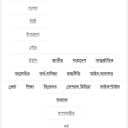
সংসদ
সিটি
উপজেলা
পৌর
ইউপি
জাতীয়
সারাদেশ
আন্তর্জাতিক
আলোচিত
অর্থ-বাণিজ্য
রাজনীতি
আইন-আদালত
খেলা
শিক্ষা
বিনোদন
সোশ্যাল মিডিয়া
লাইফস্টাইল
অন্যান্য
সম্পাদকীয়
ধর্ম