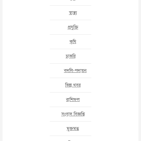
স্বাস্থ্য
প্রযুক্তি
কৃষি
চাকরি
বদলি-পদায়ন
ভিন্ন খবর
রাশিফল
সংবাদ বিজ্ঞপ্তি
মুক্তমত