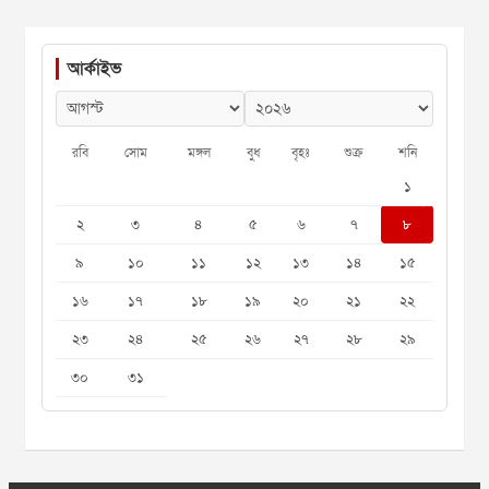
আর্কাইভ
রবি
সোম
মঙ্গল
বুধ
বৃহঃ
শুক্র
শনি
১
২
৩
৪
৫
৬
৭
৮
৯
১০
১১
১২
১৩
১৪
১৫
১৬
১৭
১৮
১৯
২০
২১
২২
২৩
২৪
২৫
২৬
২৭
২৮
২৯
৩০
৩১