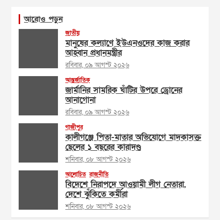
আরোও পড়ুন
জাতীয়
মানুষের কল্যাণে ইউএনওদের কাজ করার
আহ্বান প্রধানমন্ত্রীর
রবিবার, ০৯ আগস্ট ২০২৬
আন্তর্জাতিক
জার্মানির সামরিক ঘাঁটির উপরে ড্রোনের
আনাগোনা
রবিবার, ০৯ আগস্ট ২০২৬
গাজীপুর
কালীগঞ্জে পিতা-মাতার অভিযোগে মাদকাসক্ত
ছেলের ১ বছরের কারাদণ্ড
শনিবার, ০৮ আগস্ট ২০২৬
আলোচিত
রাজনীতি
বিদেশে নিরাপদে আওয়ামী লীগ নেতারা,
দেশে ঝুঁকিতে কর্মীরা
শনিবার, ০৮ আগস্ট ২০২৬