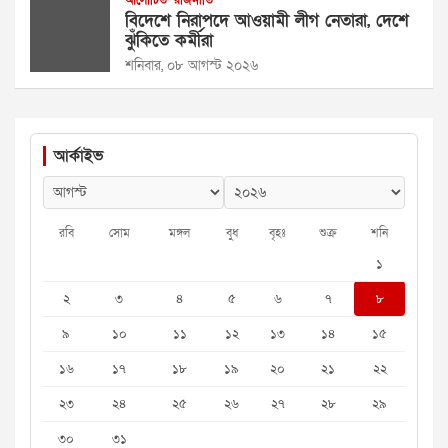
আলোচিত
রাজনীতি
বিদেশে নিরাপদে আওয়ামী লীগ নেতারা, দেশে
ঝুঁকিতে কর্মীরা
শনিবার, ০৮ আগস্ট ২০২৬
আর্কাইভ
রবি
সোম
মঙ্গল
বুধ
বৃহঃ
শুক্র
শনি
১
২
৩
৪
৫
৬
৭
৮
৯
১০
১১
১২
১৩
১৪
১৫
১৬
১৭
১৮
১৯
২০
২১
২২
২৩
২৪
২৫
২৬
২৭
২৮
২৯
৩০
৩১