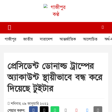
Skip
to
content
গাজীপুর কণ্ঠ
গণমানুষের কণ্ঠ
গাজীপুর
জাতীয়
সারাদেশ
আন্তর্জাতিক
আলোচিত
অর্থ-
প্রেসিডেন্ট ডোনাল্ড ট্রাম্পের
অ্যাকাউন্ট স্থায়ীভাবে বন্ধ করে
দিয়েছে টুইটার
শনিবার, ০৯ জানুয়ারি ২০২১
শেয়ার করুন: