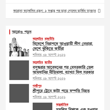
করোনা ভ্যাকসিন গ্রহণ: ২ সপ্তাহ পর মারা গেলেন মার্কিন ডাক্তার
আরোও পড়ুন
আলোচিত
রাজনীতি
বিদেশে নিরাপদে আওয়ামী লীগ নেতারা,
দেশে ঝুঁকিতে কর্মীরা
শনিবার, ০৮ আগস্ট ২০২৬
আলোচিত
জাতীয়
বসুন্ধরার আবেদনের পর বেসরকারি তেল
আমদানির নীতিমালা, ব্যাখ্যা দিল সরকার
শনিবার, ০৮ আগস্ট ২০২৬
গাজীপুর
শ্রীপুরে ট্রেনে কাটা পড়ে দম্পতি নিহত
শনিবার, ০৮ আগস্ট ২০২৬
আন্তর্জাতিক
মুসলিম বিশ্বকে এক হওয়ার