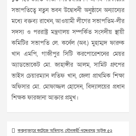
সভাপতিত্বে নতুন ভবন উদ্বোধনী অনুষ্ঠানে অন্যান্যের
মধ্যে বক্তব্য রাখেন, আওয়ামী লীগের সভাপতিম-লীর
সদস্য ও পররাষ্ট্র মন্ত্রণালয় সম্পর্কিত সংসদীয় স্থায়ী
কমিটির সভাপতি লে. কর্নেল (অব.) মুহাম্মদ ফারুক
খান এমপি, গাজীপুর সিটি করপোরেশনের মেয়র
অ্যাডভোকেট মো. জাহাঙ্গীর আলম, সামিট গ্রুপের
ভাইস চেয়ারম্যান লতিফ খান, জেলা প্রাথমিক শিক্ষা
অফিসার মো. মোফাজ্জল হোসেন, বিদ্যালয়ের প্রধান
শিক্ষক ফারজানা আক্তার প্রমুখ।
Post
কক্সবাজারে কটেজে অভিযান, যৌনকর্মী-খদ্দেরসহ আটক ৫২
navigation