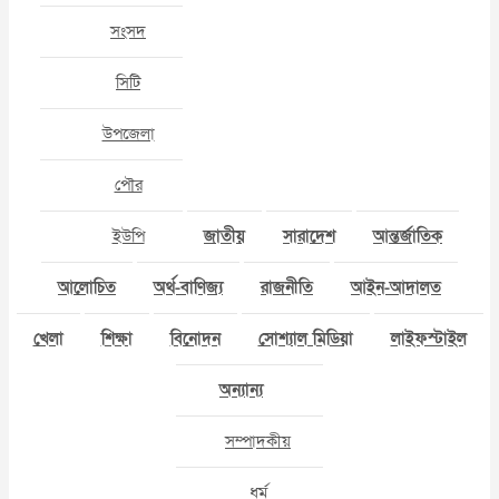
সংসদ
সিটি
উপজেলা
পৌর
ইউপি
জাতীয়
সারাদেশ
আন্তর্জাতিক
আলোচিত
অর্থ-বাণিজ্য
রাজনীতি
আইন-আদালত
খেলা
শিক্ষা
বিনোদন
সোশ্যাল মিডিয়া
লাইফস্টাইল
অন্যান্য
সম্পাদকীয়
ধর্ম