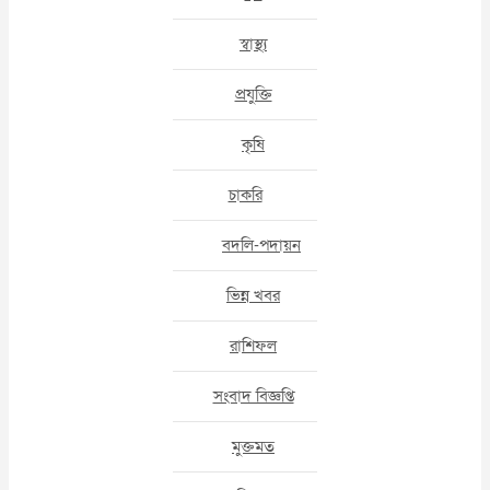
স্বাস্থ্য
প্রযুক্তি
কৃষি
চাকরি
বদলি-পদায়ন
ভিন্ন খবর
রাশিফল
সংবাদ বিজ্ঞপ্তি
মুক্তমত