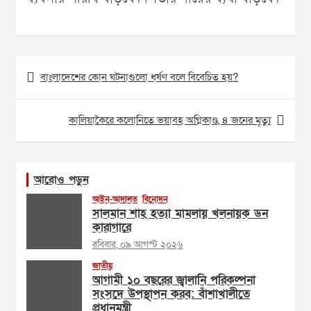
Post
বাংলাদেশের কোন ঘটনাগুলো ধর্ষণ বলে বিবেচিত হয়?
navigation
কালিয়াকৈরে কলোনিতে ভয়াবহ অগ্নিকাণ্ড, ৪ জনের মৃত্যু
আরোও পড়ুন
আইন-আদালত
বিনোদন
সালমান শাহ হত্যা মামলায় খলনায়ক ডন
কারাগারে
রবিবার, ০৯ আগস্ট ২০২৬
জাতীয়
আগামী ১০ বছরের জ্বালানি পরিকল্পনা
সংসদে উপস্থাপন করব: বাঁশাখালীতে
প্রধানমন্ত্রী