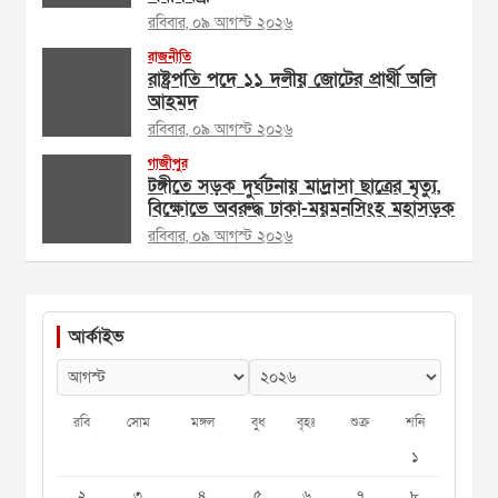
রবিবার, ০৯ আগস্ট ২০২৬
রাজনীতি
রাষ্ট্রপতি পদে ১১ দলীয় জোটের প্রার্থী অলি
আহমদ
রবিবার, ০৯ আগস্ট ২০২৬
গাজীপুর
টঙ্গীতে সড়ক দুর্ঘটনায় মাদ্রাসা ছাত্রের মৃত্যু,
বিক্ষোভে অবরুদ্ধ ঢাকা-ময়মনসিংহ মহাসড়ক
রবিবার, ০৯ আগস্ট ২০২৬
আর্কাইভ
রবি
সোম
মঙ্গল
বুধ
বৃহঃ
শুক্র
শনি
১
২
৩
৪
৫
৬
৭
৮