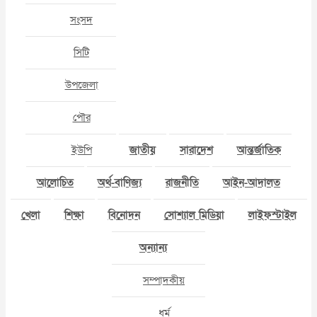
সংসদ
সিটি
উপজেলা
পৌর
ইউপি
জাতীয়
সারাদেশ
আন্তর্জাতিক
আলোচিত
অর্থ-বাণিজ্য
রাজনীতি
আইন-আদালত
খেলা
শিক্ষা
বিনোদন
সোশ্যাল মিডিয়া
লাইফস্টাইল
অন্যান্য
সম্পাদকীয়
ধর্ম