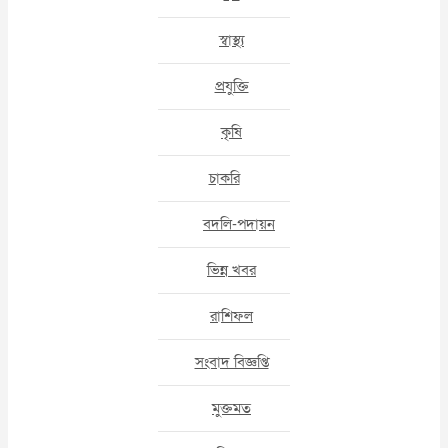
স্বাস্থ্য
প্রযুক্তি
কৃষি
চাকরি
বদলি-পদায়ন
ভিন্ন খবর
রাশিফল
সংবাদ বিজ্ঞপ্তি
মুক্তমত