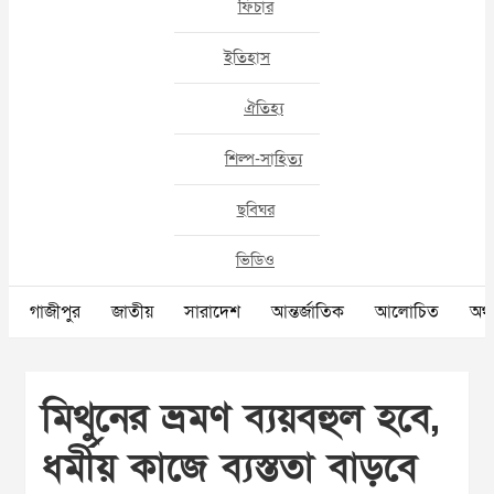
ফিচার
ইতিহাস
ঐতিহ্য
শিল্প-সাহিত্য
ছবিঘর
ভিডিও
গাজীপুর
জাতীয়
সারাদেশ
আন্তর্জাতিক
আলোচিত
অর্থ
মিথুনের ভ্রমণ ব্যয়বহুল হবে,
ধর্মীয় কাজে ব্যস্ততা বাড়বে