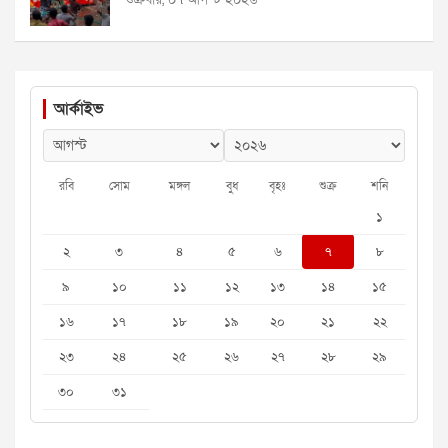
আর্কাইভ
রবি
সোম
মঙ্গল
বুধ
বৃহঃ
শুক্র
শনি
১
২
৩
৪
৫
৬
৭
৮
৯
১০
১১
১২
১৩
১৪
১৫
১৬
১৭
১৮
১৯
২০
২১
২২
২৩
২৪
২৫
২৬
২৭
২৮
২৯
৩০
৩১