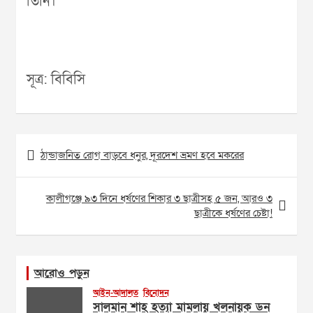
তিনি।
সূত্র: বিবিসি
Post
ঠান্ডাজনিত রোগ বাড়বে ধনুর, দূরদেশ ভ্রমণ হবে মকরের
navigation
কালীগঞ্জে ৯৩ দিনে ধর্ষণের শিকার ৩ ছাত্রীসহ ৫ জন, আরও ৩
ছাত্রীকে ধর্ষণের চেষ্টা!
আরোও পড়ুন
আইন-আদালত
বিনোদন
সালমান শাহ হত্যা মামলায় খলনায়ক ডন