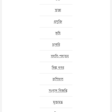
স্বাস্থ্য
প্রযুক্তি
কৃষি
চাকরি
বদলি-পদায়ন
ভিন্ন খবর
রাশিফল
সংবাদ বিজ্ঞপ্তি
মুক্তমত