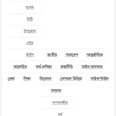
সংসদ
সিটি
উপজেলা
পৌর
ইউপি
জাতীয়
সারাদেশ
আন্তর্জাতিক
আলোচিত
অর্থ-বাণিজ্য
রাজনীতি
আইন-আদালত
খেলা
শিক্ষা
বিনোদন
সোশ্যাল মিডিয়া
লাইফস্টাইল
অন্যান্য
সম্পাদকীয়
ধর্ম