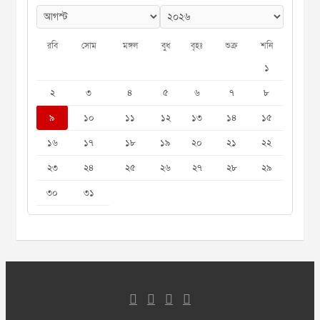
রবি
সোম
মঙ্গল
বুধ
বৃহঃ
শুক্র
শনি
১
২
৩
৪
৫
৬
৭
৮
৯
১০
১১
১২
১৩
১৪
১৫
১৬
১৭
১৮
১৯
২০
২১
২২
২৩
২৪
২৫
২৬
২৭
২৮
২৯
৩০
৩১