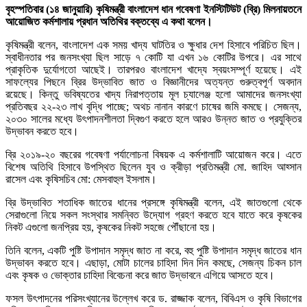
বৃহস্পতিবার (১৪ জানুয়ারি) কৃষিমন্ত্রী বাংলাদেশ ধান গবেষণা ইনস্টিটিউট (ব্রি) মিলনায়তনে
আয়োজিত কর্মশালায় প্রধান অতিথির বক্তব্যে এ কথা বলেন।
কৃষিমন্ত্রী বলেন, বাংলাদেশ এক সময় খাদ্য ঘাটতির ও ক্ষুধার দেশ হিসাবে পরিচিত ছিল।
স্বাধীনতার পর জনসংখ্যা ছিল সাড়ে ৭ কোটি যা এখন ১৬ কোটির উপরে। এর সাথে
প্রাকৃতিক দুর্যোগতো আছেই। তারপরও বাংলাদেশ খাদ্যে স্বয়ংসম্পূর্ণ হয়েছে। এই
সাফল্যের পিছনে ব্রির উদ্ভাবিত জাত ও বিজ্ঞানীদের অত্যন্ত গুরুত্বপূর্ণ অবদান
রয়েছে। কিন্তু ভবিষ্যতের খাদ্য নিরাপত্তায় মূল চ্যালেঞ্জ হলো আমাদের জনসংখ্যা
প্রতিবছর ২২-২৩ লাখ বৃদ্ধি পাচ্ছে; অথচ নানান কারণে চাষের জমি কমছে। সেজন্য,
২০৩০ সালের মধ্যে উৎপাদনশীলতা দ্বিগুণ করতে হলে আরও উন্নত জাত ও প্রযুক্তির
উদ্ভাবন করতে হবে।
ব্রি ২০১৯-২০ বছরের গবেষণা পর্যালোচনা বিষয়ক এ কর্মশালাটি আয়োজন করে। এতে
বিশেষ অতিথি হিসাবে উপস্থিত ছিলেন যুব ও ক্রীড়া প্রতিমন্ত্রী মো. জাহিদ আহ্সান
রাসেল এবং কৃষিসচিব মো: মেসবাহুল ইসলাম।
ব্রি উদ্ভাবিত শতাধিক জাতের ধানের প্রসঙ্গে কৃষিমন্ত্রী বলেন, এই জাতগুলো থেকে
সেরাগুলো নিয়ে সকল সংস্থার সমন্বিত উদ্যোগ গ্রহণ করতে হবে যাতে করে কৃষকের
নিকট এগুলো জনপ্রিয় হয়, কৃষকের নিকট সহজে পৌঁছানো হয়।
তিনি বলেন, একটি পুষ্টি উপাদান সমৃদ্ধ জাত না করে, বহু পুষ্টি উপাদান সমৃদ্ধ জাতের ধান
উদ্ভাবন করতে হবে। এছাড়া, মোটা চালের চাহিদা দিন দিন কমছে, সেজন্য চিকন চাল
এবং কৃষক ও ভোক্তার চাহিদা বিবেচনা করে জাত উদ্ভাবনে এগিয়ে আসতে হবে।
ফসল উৎপাদনের পরিসংখ্যানের উল্লেখ করে ড. রাজ্জাক বলেন, বিবিএস ও কৃষি বিভাগের