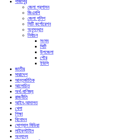
গাজীপুর
জেলা প্রশাসন
জিএমপি
জেলা পুলিশ
সিটি কর্পোরেশন
অনুসন্ধান
নির্বাচন
সংসদ
সিটি
উপজেলা
পৌর
ইউপি
জাতীয়
সারাদেশ
আন্তর্জাতিক
আলোচিত
অর্থ-বাণিজ্য
রাজনীতি
আইন-আদালত
খেলা
শিক্ষা
বিনোদন
সোশ্যাল মিডিয়া
লাইফস্টাইল
অন্যান্য