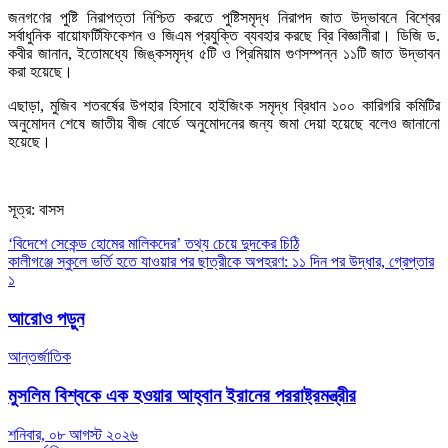
জনগণের পুষ্টি নিরাপত্তা নিশ্চিত করতে পুষ্টিসমৃদ্ধ নিরাপদ জাত উদ্ভাবনে বিশ্বের
সর্বাধুনিক বায়োফর্টিফিকেশন ও জিএম প্রযুক্তি ব্যবহার করছে ব্রি বিজ্ঞানীরা। ডিজি ড.
কবীর জানান, ইতোমধ্যে জিঙ্কসমৃদ্ধ ৫টি ও প্রিমিয়াম গুণসম্পন্ন ১১টি জাত উদ্ভাবন
করা হয়েছে।
এছাড়া, মুজিব শতবর্ষের উপহার হিসাবে হাইজিংক সমৃদ্ধ ব্রিধান ১০০ কারিগরি কমিটির
অনুমোদন শেষে জাতীয় বীজ বোর্ডে অনুমোদনের জন্য জমা দেয়া হয়েছে বলেও জানানো
হয়েছে।
সূত্র: বাসস
Post
‘বিদেশে সেকেন্ড হোমের মালিকদের’ তথ্য চেয়ে দুদকের চিঠি
কালীগঞ্জে স্কুলে ভর্তি হতে যাওয়ার পর ছাত্রীকে অপহরণ: ১১ দিন পর উদ্ধার, গ্রেপ্তার
navigation
১
আরোও পড়ুন
আন্তর্জাতিক
মুসলিম বিশ্বকে এক হওয়ার আহ্বান ইরানের পররাষ্ট্রমন্ত্রীর
শনিবার, ০৮ আগস্ট ২০২৬