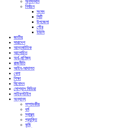
অনুসন্ধান
নির্বাচন
সংসদ
সিটি
উপজেলা
পৌর
ইউপি
জাতীয়
সারাদেশ
আন্তর্জাতিক
আলোচিত
অর্থ-বাণিজ্য
রাজনীতি
আইন-আদালত
খেলা
শিক্ষা
বিনোদন
সোশ্যাল মিডিয়া
লাইফস্টাইল
অন্যান্য
সম্পাদকীয়
ধর্ম
স্বাস্থ্য
প্রযুক্তি
কৃষি