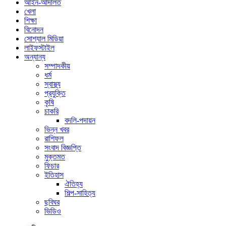
আইন-আদালত
খেলা
শিক্ষা
বিনোদন
সোশ্যাল মিডিয়া
লাইফস্টাইল
অন্যান্য
সম্পাদকীয়
ধর্ম
স্বাস্থ্য
প্রযুক্তি
কৃষি
চাকরি
বদলি-পদায়ন
ভিন্ন খবর
রাশিফল
সংবাদ বিজ্ঞপ্তি
মুক্তমত
ফিচার
ইতিহাস
ঐতিহ্য
শিল্প-সাহিত্য
ছবিঘর
ভিডিও