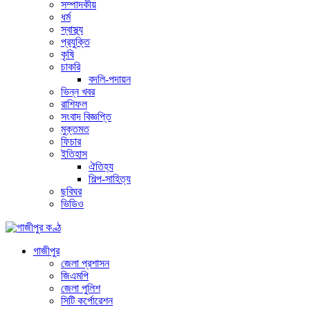
সম্পাদকীয়
ধর্ম
স্বাস্থ্য
প্রযুক্তি
কৃষি
চাকরি
বদলি-পদায়ন
ভিন্ন খবর
রাশিফল
সংবাদ বিজ্ঞপ্তি
মুক্তমত
ফিচার
ইতিহাস
ঐতিহ্য
শিল্প-সাহিত্য
ছবিঘর
ভিডিও
গাজীপুর
জেলা প্রশাসন
জিএমপি
জেলা পুলিশ
সিটি কর্পোরেশন