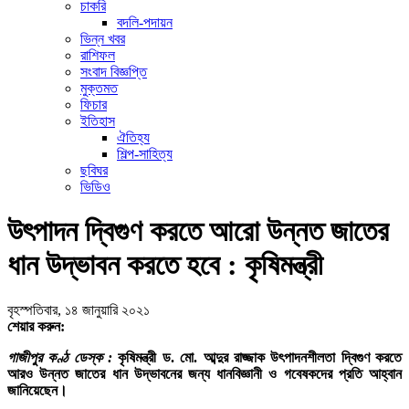
চাকরি
বদলি-পদায়ন
ভিন্ন খবর
রাশিফল
সংবাদ বিজ্ঞপ্তি
মুক্তমত
ফিচার
ইতিহাস
ঐতিহ্য
শিল্প-সাহিত্য
ছবিঘর
ভিডিও
উৎপাদন দ্বিগুণ করতে আরো উন্নত জাতের
ধান উদ্ভাবন করতে হবে : কৃষিমন্ত্রী
বৃহস্পতিবার, ১৪ জানুয়ারি ২০২১
শেয়ার করুন:
গাজীপুর কণ্ঠ ডেস্ক :
কৃষিমন্ত্রী ড. মো. আব্দুর রাজ্জাক উৎপাদনশীলতা দ্বিগুণ করতে
আরও উন্নত জাতের ধান উদ্ভাবনের জন্য ধানবিজ্ঞানী ও গবেষকদের প্রতি আহ্বান
জানিয়েছেন।