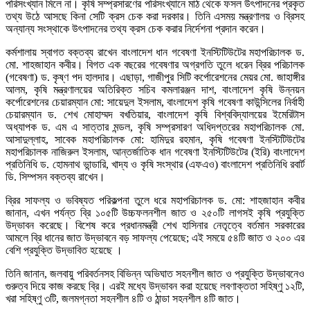
পরিসংখ্যান মিলে না। কৃষি সম্প্রসারণের পরিসংখ্যানে মাঠ থেকে ফসল উৎপাদনের প্রকৃত
তথ্য উঠে আসছে কিনা সেটি ক্রস চেক করা দরকার। তিনি এসময় মন্ত্রণালয় ও ব্রিসহ
অন্যান্য সংস্থাকে উৎপাদনের তথ্য ক্রস চেক করার নির্দেশনা প্রদান করেন।
কর্মশালায় স্বাগত বক্তব্য রাখেন বাংলাদেশ ধান গবেষণা ইনস্টিটিউটের মহাপরিচালক ড.
মো. শাহজাহান কবীর। বিগত এক বছরের গবেষণার অগ্রগতি তুলে ধরেন ব্রির পরিচালক
(গবেষণা) ড. কৃষ্ণ পদ হালদার। এছাড়া, গাজীপুর সিটি কর্পোরেশনের মেয়র মো. জাহাঙ্গীর
আলম, কৃষি মন্ত্রণালয়ের অতিরিক্ত সচিব কমলারঞ্জন দাশ, বাংলাদেশ কৃষি উন্নয়ন
কর্পোরেশনের চেয়ারম্যান মো: সায়েদুল ইসলাম, বাংলাদেশ কৃষি গবেষণা কাউন্সিলের নির্বাহী
চেয়ারম্যান ড. শেখ মোহাম্মদ বখতিয়ার, বাংলাদেশ কৃষি বিশ্ববিদ্যালয়ের ইমেরিটাস
অধ্যাপক ড. এম এ সাত্তার মন্ডল, কৃষি সম্প্রসারণ অধিদপ্তরের মহাপরিচালক মো.
আসাদুল্লাহ, সাবেক মহাপরিচালক মো: হামিদুর রহমান, কৃষি গবেষণা ইনস্টিটিউটের
মহাপরিচালক নাজিরুল ইসলাম, আন্তর্জাতিক ধান গবেষণা ইনস্টিটিউটের (ইরি) বাংলাদেশ
প্রতিনিধি ড. হোমনাথ ভান্ডারি, খাদ্য ও কৃষি সংস্থার (এফএও) বাংলাদেশ প্রতিনিধি রবার্ট
ডি. সিম্পসন বক্তব্য রাখেন।
ব্রির সাফল্য ও ভবিষ্যত পরিকল্পনা তুলে ধরে মহাপরিচালক ড. মো: শাহজাহান কবীর
জানান, এখন পর্যন্ত ব্রি ১০৫টি উচ্চফলনশীল জাত ও ২৫০টি লাগসই কৃষি প্রযুক্তি
উদ্ভাবন করেছে। বিশেষ করে প্রধানমন্ত্রী শেখ হাসিনার নেতৃত্বে বর্তমান সরকারের
আমলে ব্রি ধানের জাত উদ্ভাবনে বড় সাফল্য পেয়েছে; এই সময়ে ৫৪টি জাত ও ২০০ এর
বেশি প্রযুক্তি উদ্ভাবিত হয়েছে ।
তিনি জানান, জলবায়ু পরিবর্তনসহ বিভিন্ন অভিঘাত সহনশীল জাত ও প্রযুক্তি উদ্ভাবনেও
গুরুত্ব দিয়ে কাজ করছে ব্রি। এরই মধ্যে উদ্ভাবন করা হয়েছে লবণাক্ততা সহিষ্ণু ১২টি,
খরা সহিষ্ণু ৩টি, জলমগ্নতা সহনশীল ৪টি ও ঠান্ডা সহনশীল ৪টি জাত।