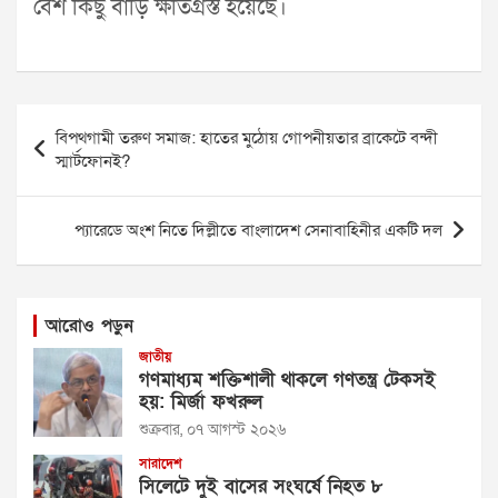
বেশ কিছু বাড়ি ক্ষতিগ্রস্ত হয়েছে।
Post
বিপথগামী তরুণ সমাজ: হাতের মুঠোয় গোপনীয়তার ব্রাকেটে বন্দী
navigation
স্মার্টফোনই?
প্যারেডে অংশ নিতে দিল্লীতে বাংলাদেশ সেনাবাহিনীর একটি দল
আরোও পড়ুন
জাতীয়
গণমাধ্যম শক্তিশালী থাকলে গণতন্ত্র টেকসই
হয়: মির্জা ফখরুল
শুক্রবার, ০৭ আগস্ট ২০২৬
সারাদেশ
সিলেটে দুই বাসের সংঘর্ষে নিহত ৮