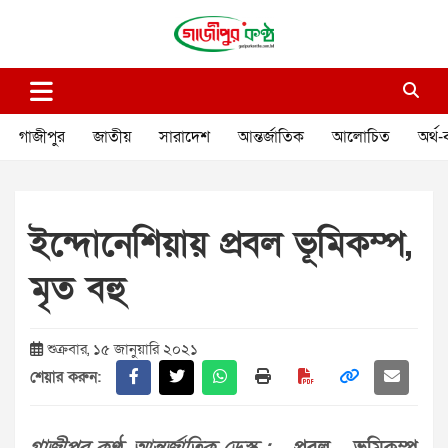
Skip
to
content
গাজীপুর কণ্ঠ
গণমানুষের কণ্ঠ
গাজীপুর
জাতীয়
সারাদেশ
আন্তর্জাতিক
আলোচিত
অর্থ-
ইন্দোনেশিয়ায় প্রবল ভূমিকম্প,
মৃত বহু
শুক্রবার, ১৫ জানুয়ারি ২০২১
শেয়ার করুন: