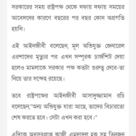
সরকারের সময় রাষ্ট্রপক্ষ থেকে দফায় দফায় সময়ের
আবেদনের কারণে বছরের পর বছর কোন অগ্রগতি
হয়নি।
এই আইনজীবী বলেছেন, মূল অভিযুক্ত জেনারেল
এরশাদের মৃত্যুর পর এখন সম্পূরক চার্জশিট দেয়া
হলেও মামলাকে সরকার পক্ষ কতটা গুরুত্ব দেবে-তা
নিয়ে তার সন্দেহ রয়েছে।
তবে রাষ্ট্রপক্ষের আইনজীবী আসাদুজ্জামান রচি
বলেছেন,”অন্য অভিযুক্ত যারা আছে, তাদের বিচারতো
শেষ করতে হবে। সেটা এখন করা হবে।”
এদিকে অবসরপ্রাপ্ত কাজী এমদাদুল হক সহ তিনজন