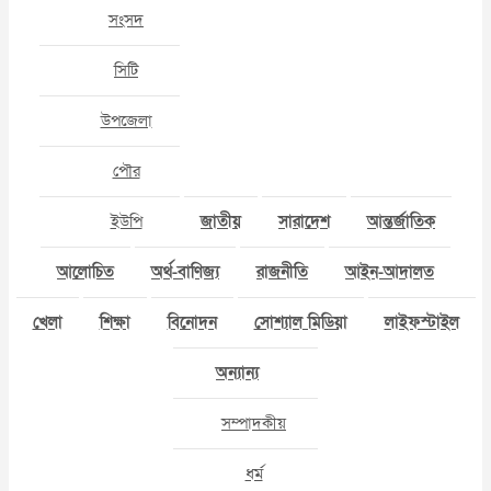
সংসদ
সিটি
উপজেলা
পৌর
ইউপি
জাতীয়
সারাদেশ
আন্তর্জাতিক
আলোচিত
অর্থ-বাণিজ্য
রাজনীতি
আইন-আদালত
খেলা
শিক্ষা
বিনোদন
সোশ্যাল মিডিয়া
লাইফস্টাইল
অন্যান্য
সম্পাদকীয়
ধর্ম