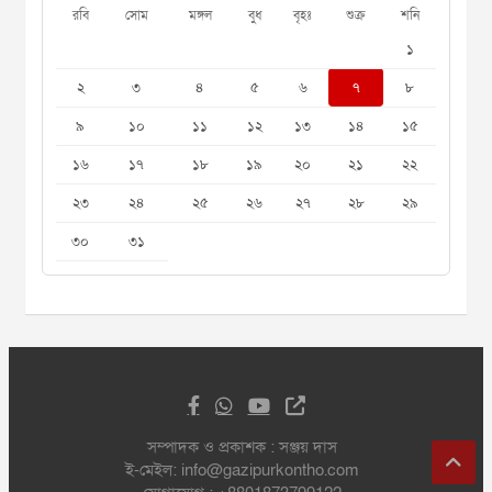
রবি
সোম
মঙ্গল
বুধ
বৃহঃ
শুক্র
শনি
১
২
৩
৪
৫
৬
৭
৮
৯
১০
১১
১২
১৩
১৪
১৫
১৬
১৭
১৮
১৯
২০
২১
২২
২৩
২৪
২৫
২৬
২৭
২৮
২৯
৩০
৩১
সম্পাদক ও প্রকাশক : সঞ্জয় দাস
ই-মেইল: info@gazipurkontho.com