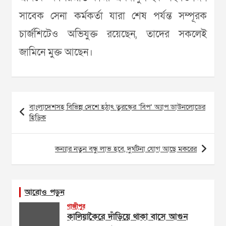
সাবেক সেনা কর্মকর্তা যারা শেষ পর্যন্ত সম্পূরক
চার্জশিটেও অভিযুক্ত রয়েছেন, তাদের সকলেই
জামিনে মুক্ত আছেন।
Post
বাংলাদেশসহ বিভিন্ন দেশে হঠাৎ তুরস্কের ‘বিপ’ অ্যাপ ডাউনলোডের
navigation
হিড়িক
কন্যার নতুন বন্ধু লাভ হবে, দুর্ঘটনা যোগ আছে মকরের
আরোও পড়ুন
গাজীপুর
কালিয়াকৈরে দাঁড়িয়ে থাকা বাসে আগুন