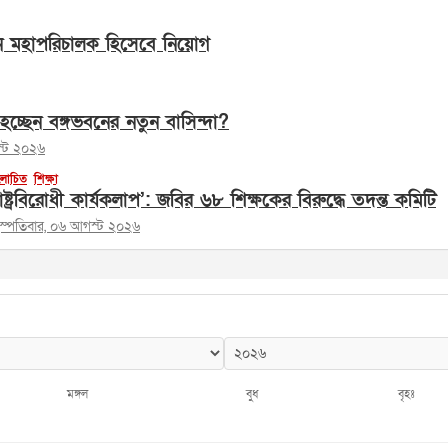
ন মহাপরিচালক হিসেবে নিয়োগ
হচ্ছেন বঙ্গভবনের নতুন বাসিন্দা?
স্ট ২০২৬
োচিত
শিক্ষা
াষ্ট্রবিরোধী কার্যকলাপ’: জবির ৬৮ শিক্ষকের বিরুদ্ধে তদন্ত কমিটি
হস্পতিবার, ০৬ আগস্ট ২০২৬
মঙ্গল
বুধ
বৃহঃ