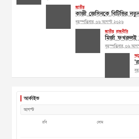
জাতীয়
কাজী জেসিনকে বিটিভির নতু
বৃহস্পতিবার, ০৬ আগস্ট ২০২৬
জাতীয়
রাজনীতি
মির্জা ফখরুলই 
বৃহস্পতিবার, ০৬ আগ
আল
‘র
বৃ
আর্কাইভ
রবি
সোম