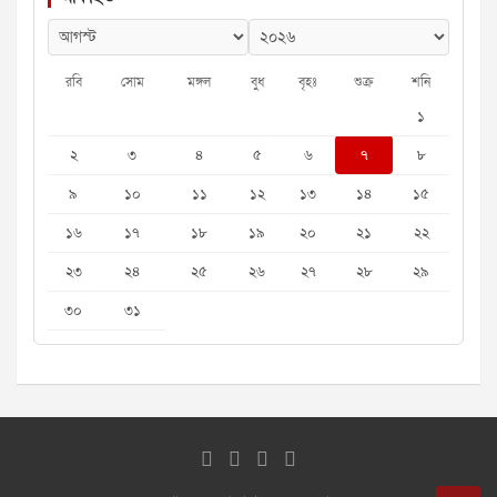
রবি
সোম
মঙ্গল
বুধ
বৃহঃ
শুক্র
শনি
১
২
৩
৪
৫
৬
৭
৮
৯
১০
১১
১২
১৩
১৪
১৫
১৬
১৭
১৮
১৯
২০
২১
২২
২৩
২৪
২৫
২৬
২৭
২৮
২৯
৩০
৩১