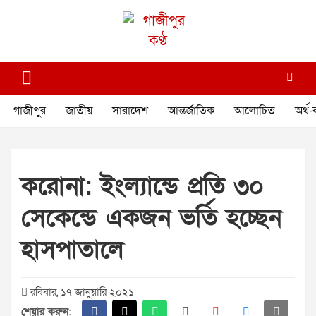
Skip
to
content
গাজীপুর কণ্ঠ
গণমানুষের কণ্ঠ
গাজীপুর
জাতীয়
সারাদেশ
আন্তর্জাতিক
আলোচিত
অর্থ-
করোনা: ইংল্যান্ডে প্রতি ৩০
সেকেন্ডে একজন ভর্তি হচ্ছেন
হাসপাতালে
রবিবার, ১৭ জানুয়ারি ২০২১
শেয়ার করুন: