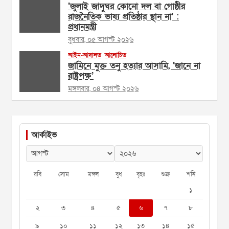
‘জুলাই জাদুঘর কোনো দল বা গোষ্ঠীর
রাজনৈতিক ভাষ্য প্রতিষ্ঠার স্থান না’ :
প্রধানমন্ত্রী
বুধবার, ০৫ আগস্ট ২০২৬
আইন-আদালত
আলোচিত
জামিনে মুক্ত তনু হত্যার আসামি, ‘জানে না
রাষ্ট্রপক্ষ’
মঙ্গলবার, ০৪ আগস্ট ২০২৬
আর্কাইভ
রবি
সোম
মঙ্গল
বুধ
বৃহঃ
শুক্র
শনি
১
২
৩
৪
৫
৬
৭
৮
৯
১০
১১
১২
১৩
১৪
১৫