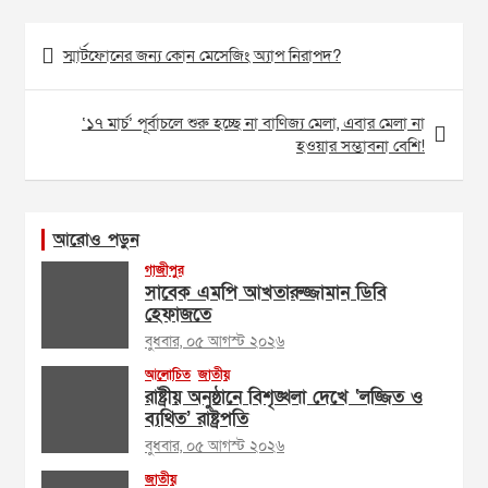
Post
স্মার্টফোনের জন্য কোন মেসেজিং অ্যাপ নিরাপদ?
navigation
‘১৭ মার্চ’ পূর্বাচলে শুরু হচ্ছে না বাণিজ্য মেলা, এবার মেলা না
হওয়ার সম্ভাবনা বেশি!
আরোও পড়ুন
গাজীপুর
সাবেক এমপি আখতারুজ্জামান ডিবি
হেফাজতে
বুধবার, ০৫ আগস্ট ২০২৬
আলোচিত
জাতীয়
রাষ্ট্রীয় অনুষ্ঠানে বিশৃঙ্খলা দেখে ‘লজ্জিত ও
ব্যথিত’ রাষ্ট্রপতি
বুধবার, ০৫ আগস্ট ২০২৬
জাতীয়