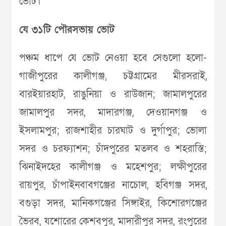
ভোট।
যে ৩১টি পৌরসভায় ভোট
পঞ্চম ধাপে যে ভোট নেওয়া হবে সেগুলো হলো-
গাজীপুরের কালীগঞ্জ, চট্টগ্রামের মীরসরাই,
বারইয়ারহাট, রাঙুনিয়া ও রাউজান; জামালপুরের
জামালপুর সদর, মাদারগঞ্জ, দেওয়ানগঞ্জ ও
ইসলামপুর; রাজশাহীর চারঘাট ও দুর্গাপুর; ভোলা
সদর ও চরফ্যাশন; চাঁদপুরের মতলব ও শহরাস্তি;
ঝিনাইদহের কালীগঞ্জ ও মহেশপুর; লক্ষীপুরের
রায়পুর, চাঁপাইনবাবগঞ্জের নাচোল, হবিগঞ্জ সদর,
বগুড়া সদর, মানিকগঞ্জের সিঙ্গাইর, কিশোরগঞ্জের
ভৈরব, যশোরের কেশবপুর, মাদারীপুর সদর, রংপুরের