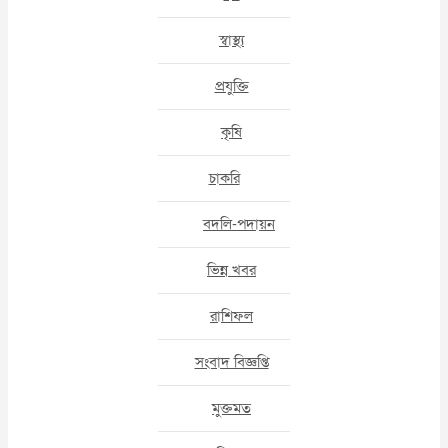
স্বাস্থ্য
প্রযুক্তি
কৃষি
চাকরি
বদলি-পদায়ন
ভিন্ন খবর
রাশিফল
সংবাদ বিজ্ঞপ্তি
মুক্তমত