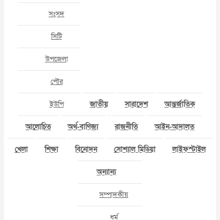
সংসদ
সিটি
উপজেলা
পৌর
ইউপি
জাতীয়
সারাদেশ
আন্তর্জাতিক
আলোচিত
অর্থ-বাণিজ্য
রাজনীতি
আইন-আদালত
খেলা
শিক্ষা
বিনোদন
সোশ্যাল মিডিয়া
লাইফস্টাইল
অন্যান্য
সম্পাদকীয়
ধর্ম