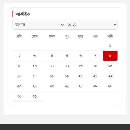
আর্কাইভ
রবি
সোম
মঙ্গল
বুধ
বৃহঃ
শুক্র
শনি
১
২
৩
৪
৫
৬
৭
৮
৯
১০
১১
১২
১৩
১৪
১৫
১৬
১৭
১৮
১৯
২০
২১
২২
২৩
২৪
২৫
২৬
২৭
২৮
২৯
৩০
৩১