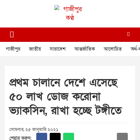
Skip
to
content
গাজীপুর কণ্ঠ
গণমানুষের কণ্ঠ
গাজীপুর
জাতীয়
সারাদেশ
আন্তর্জাতিক
আলোচিত
অর্থ-
প্রথম চালানে দেশে এসেছে
৫০ লাখ ডোজ করোনা
ভ্যাকসিন, রাখা হচ্ছে টঙ্গীতে
সোমবার, ২৫ জানুয়ারি ২০২১
শেয়ার করুন: